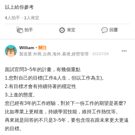
以上給你參考
4
人拍手
・
1
人肯定
拍手
肯定
回覆
William
・
關注
製造業 外商,台商,海外,幕僚,經營管理
・
2022/7/28
面試官問3~5年的計畫，有幾個重點
1.您對自己的目標(工作&人生，但以工作為主)。
2.有目標才會有持續待著的穩定性
3.上進的態度。
您已經有3年的工作經驗，對於下一份工作的期望是甚麼?
比如專業上更精進，持續學習技能，維持工作熱忱等。
再來就是回答的不只是3~5年，要包含現在跟未來更大更遠
的目標。