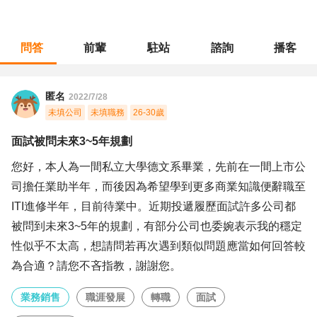
問答
前輩
駐站
諮詢
播客
職涯診所
/
業務銷售
/
面試被問未來3~5年規劃
匿名
2022/7/28
未填公司
未填職務
26-30歲
面試被問未來3~5年規劃
您好，本人為一間私立大學德文系畢業，先前在一間上市公
司擔任業助半年，而後因為希望學到更多商業知識便辭職至
ITI進修半年，目前待業中。近期投遞履歷面試許多公司都
被問到未來3~5年的規劃，有部分公司也委婉表示我的穩定
性似乎不太高，想請問若再次遇到類似問題應當如何回答較
為合適？請您不吝指教，謝謝您。
業務銷售
職涯發展
轉職
面試