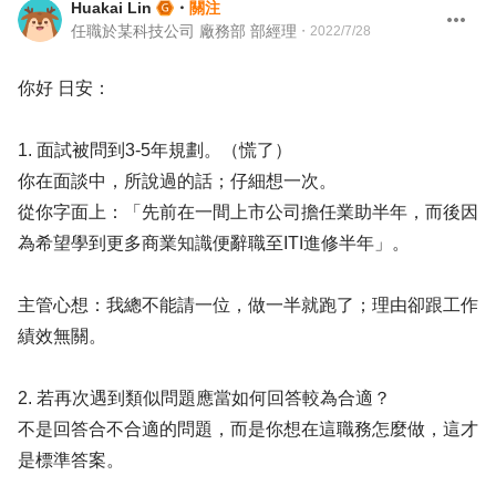
Huakai Lin
・
關注
任職於某科技公司 廠務部 部經理
・
2022/7/28
你好 日安：
1. 面試被問到3-5年規劃。（慌了）
你在面談中，所說過的話；仔細想一次。
從你字面上：「先前在一間上市公司擔任業助半年，而後因
為希望學到更多商業知識便辭職至ITI進修半年」。
主管心想：我總不能請一位，做一半就跑了；理由卻跟工作
績效無關。
2. 若再次遇到類似問題應當如何回答較為合適？
不是回答合不合適的問題，而是你想在這職務怎麼做，這才
是標準答案。