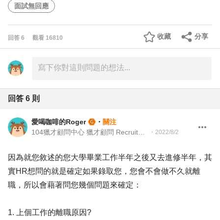
面試無回應
收藏
分享
回答
6
觀看
16810
回答
6
則
愛喝咖啡的Roger
・
關注
104獵才顧問中心 獵才顧問 Recruitment Consultant
・
2022/8/2
因為就您敘述的您大學畢業工作半年之後又去進修半年，其
實HR想問的就是確定如果錄取您，您會不會做不久就離
職，所以會藉著問您幾個問題來確定：
1. 上個工作的離職原因?