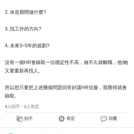
2. 休息期間做什麼?
3. 找工作的方向?
4. 未來3~5年的規劃?
沒有一個HR會錄取一位穩定性不高，做不久就離職，他/她
又要重新再找人。
所以您只要把上述幾個問題回答好讓HR信服，我覺得就會
錄取。
4
人拍手
・
1
人肯定
拍手
肯定
回覆