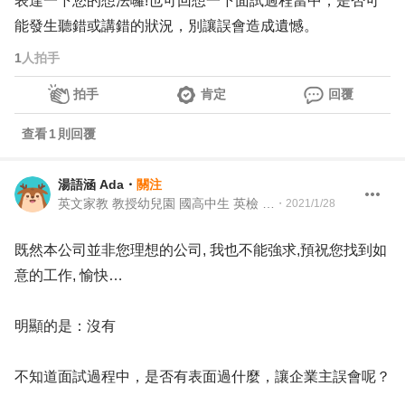
表達一下您的想法囉!也可回想一下面試過程當中，是否可
能發生聽錯或講錯的狀況，別讓誤會造成遺憾。
1
人拍手
拍手
肯定
回覆
查看
1
則回覆
湯語涵 Ada
・
關注
英文家教 教授幼兒園 國高中生 英檢 成人美語 行政
・
2021/1/28
既然本公司並非您理想的公司, 我也不能強求,預祝您找到如
意的工作, 愉快…
明顯的是：沒有
不知道面試過程中，是否有表面過什麼，讓企業主誤會呢？