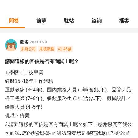
問答
前輩
駐站
諮詢
播客
職涯診所
/
教育輔導
/
請問這樣的回信是否有面試上呢？
匿名
2021/1/28
未填公司
未填職務
41-45歲
請問這樣的回信是否有面試上呢？
1.學歷：二技畢業
經歷15~16年工作經驗
運動教練 (3~4年)、國內業務人員 (1年(含)以下)、品管／品
保工程師 (7~8年)、餐飲服務生 (1年(含)以下)、機械設計／
繪圖人員 (4~5年)
現職：待業
2.請問這樣的回信是否有面試上呢？如下：感謝撥冗至我公
司面試, 您的熱誠深深的讓我感覺您是很有誠意面對此次的