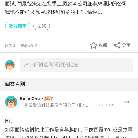
面試, 而最後決定在您手上,既然本公司並非您理想的公司,
我也不能強求,預祝您找到如意的工作, 愉快…
教育輔導
面試
收藏
分享
回答
4
觀看
4812
回答
4
則
Belle Chu
・
關注
一零四資訊科技股份有限公司 獵才顧問處 顧問
・
2021/1/28
Hi ,
如果面談後對於此工作是有興趣的，不妨回覆mail或是致電