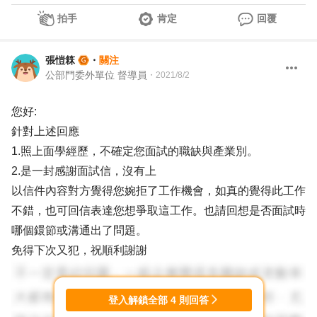
拍手
肯定
回覆
張愷箖
・
關注
公部門委外單位 督導員
・
2021/8/2
您好:
針對上述回應
1.照上面學經歷，不確定您面試的職缺與產業別。
2.是一封感謝面試信，沒有上
以信件內容對方覺得您婉拒了工作機會，如真的覺得此工作
不錯，也可回信表達您想爭取這工作。也請回想是否面試時
哪個鐶節或溝通出了問題。
免得下次又犯，祝順利謝謝
登入解鎖全部
4
則回答