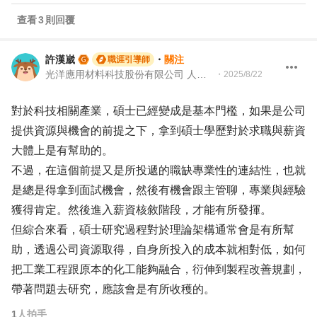
查看
3
則回覆
許漢崴
・
關注
職涯引導師
光洋應用材料科技股份有限公司 人資專案課長
・
2025/8/22
對於科技相關產業，碩士已經變成是基本門檻，如果是公司
提供資源與機會的前提之下，拿到碩士學歷對於求職與薪資
大體上是有幫助的。
不過，在這個前提又是所投遞的職缺專業性的連結性，也就
是總是得拿到面試機會，然後有機會跟主管聊，專業與經驗
獲得肯定。然後進入薪資核敘階段，才能有所發揮。
但綜合來看，碩士研究過程對於理論架構通常會是有所幫
助，透過公司資源取得，自身所投入的成本就相對低，如何
把工業工程跟原本的化工能夠融合，衍伸到製程改善規劃，
帶著問題去研究，應該會是有所收穫的。
1
人拍手