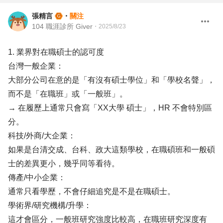
張精言
・
關注
104 職涯診所 Giver
・
2025/8/23
1. 業界對在職碩士的認可度
台灣一般企業：
大部分公司在意的是「有沒有碩士學位」和「學校名聲」，
而不是「在職班」或「一般班」。
→ 在履歷上通常只會寫「XX大學 碩士」，HR 不會特別區
分。
科技/外商/大企業：
如果是台清交成、台科、政大這類學校，在職碩班和一般碩
士的差異更小，幾乎同等看待。
傳產/中小企業：
通常只看學歷，不會仔細追究是不是在職碩士。
學術界/研究機構/升學：
這才會區分，一般班研究強度比較高，在職班研究深度有