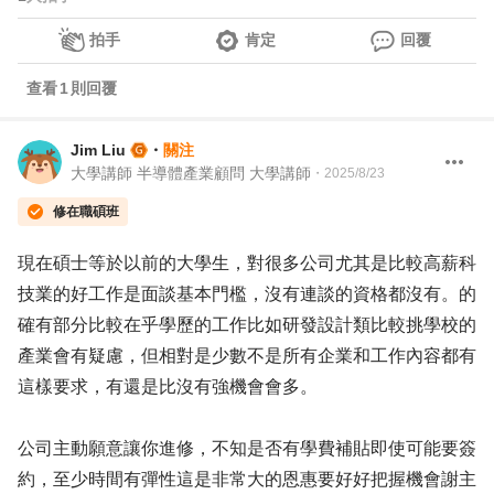
拍手
肯定
回覆
查看
1
則回覆
Jim Liu
・
關注
大學講師 半導體產業顧問 大學講師
・
2025/8/23
修在職碩班
現在碩士等於以前的大學生，對很多公司尤其是比較高薪科
技業的好工作是面談基本門檻，沒有連談的資格都沒有。的
確有部分比較在乎學歷的工作比如研發設計類比較挑學校的
產業會有疑慮，但相對是少數不是所有企業和工作內容都有
這樣要求，有還是比沒有強機會會多。
公司主動願意讓你進修，不知是否有學費補貼即使可能要簽
約，至少時間有彈性這是非常大的恩惠要好好把握機會謝主