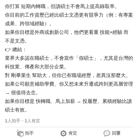
你打算 短期內轉職，但讀碩士不會馬上提高錄取率。
你目前的工作資歷已經比碩士文憑更有競爭力（例：有專案
成果、跨領域經驗）。
如果你目標是外商或創新公司，他們更看重 技能+經驗 而
不是文憑。
👉 總結：
業界大多認在職碩士，不會當作「假碩士」，尤其是台灣的
科技業、傳產和大部分企業。
對 剛畢業生 幫助大，但你已有職場經歷，差異沒那麼大。
如果公司願意補助學費、你又想未來升遷或跨到更高層管理
→ 很值得去念。
如果你目標是 快轉職、馬上加薪 → 投履歷、累積經驗比讀
碩士有效。
1
人拍手
・
1
人肯定
拍手
肯定
回覆