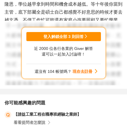
隆恩，學位越早拿到時間和機會成本越低。等十年後你當到
主管，底下部屬全是碩士自己都感覺不好意思的時候才要去
補文憑，不僅工作忙可能還有家庭小孩要照顧又要忙學業，
蠟燭三頭燒會更辛苦，在碩士滿天下的時代就已經很多這樣
的狀況。
登入解鎖全部
3
則回答
近 2000 位各行各業的 Giver 解答
祝 如意順心!
還可以一起加入討論唷！
還沒有 104 帳號嗎？
現在去註冊
你可能感興趣的問題
【請益工業工程在職專班經驗之業師】
看看提問者怎麼說