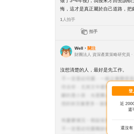
做了3~4年後)，我後來才回去讀
悔，這才是真正屬於自己道路，把
1
人拍手
拍手
Well
・
關注
財團法人 資深產業策略研究員
・
沒想清楚的人，最好是先工作。
登
近 20
還
還沒有 