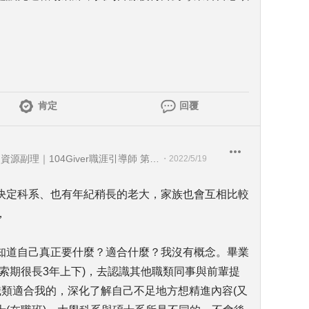
肯定
回覆
文心育樂休閒股份有限公司 人力資源副理｜104Giver職涯引導師 第003202410023號
・
2022/5/19
決定科系、也有年紀稍長的老大，家族也會互相比較
，
知道自己真正要什麼？適合什麼？我沒有概念。畢業
索期很長3年上下)，去認識其他職類同事與前輩提
職類適合我的，深化了解自己不足地方想精進內容(又