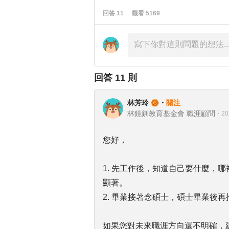
回答
11
觀看
5169
回答
11
則
林芳玲
・
關注
林鏡釧教育基金會 職涯顧問
・
20
您好，
1. 先工作後，知道自己要什麼，
顯著。
2. 畢業接著念碩士，碩士畢業後
如果您對未來職涯方向還不明確，