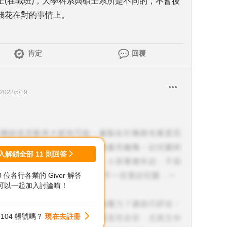
碩士(在職班)，大學科系與碩士系所是不同的，不會後
錢花在對的事情上。
肯定
回覆
2022/5/19
入解鎖全部
11
則回答
00 位各行各業的 Giver 解答
可以一起加入討論唷！
104 帳號嗎？
現在去註冊