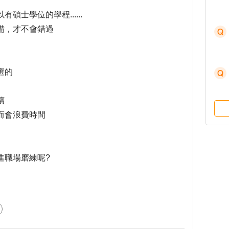
士學位的學程......
備，才不會錯過
選的
讀
而會浪費時間
進職場磨練呢?