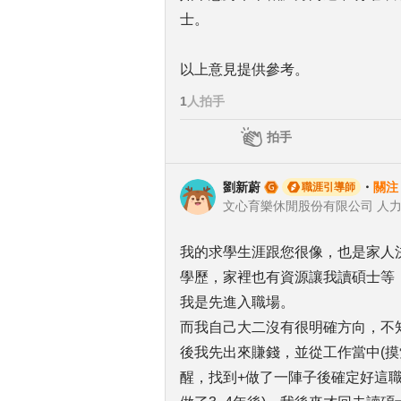
士。
以上意見提供參考。
1
人拍手
拍手
劉新蔚
・
關注
職涯引導師
我的求學生涯跟您很像，也是家人
學歷，家裡也有資源讓我讀碩士等
我是先進入職場。
而我自己大二沒有很明確方向，不
後我先出來賺錢，並從工作當中(摸
醒，找到+做了一陣子後確定好這