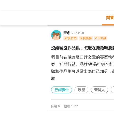
問答
職涯診所
/
行銷廣告
/
匿名
2023/3/8
未填公司
未填職務
26-30歲
沒經驗沒作品集，怎麼在應徵時脫
我目前在做論壇口碑文章的專案執
案、社群行銷、品牌/產品行銷企
驗和作品集可以露出為自己加分，
取
行銷廣告
履歷
新鮮人
回答
6
觀看
4577