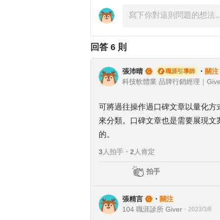
回答
6
則
張沛晴
・
關注
職涯引導師
科技軟體業 品牌行銷經理｜Giver
可將過往操作過口碑文章以量化方
來分類。口碑文章也是需要展現文
的。
3
人拍手
・
2
人肯定
拍手
張精言
・
關注
104 職涯診所 Giver
・
2023/3/8