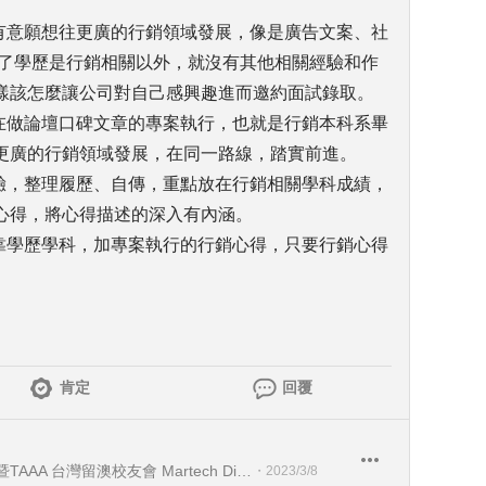
，有意願想往更廣的行銷領域發展，像是廣告文案、社
除了學歷是行銷相關以外，就沒有其他相關經驗和作
樣該怎麼讓公司對自己感興趣進而邀約面試錄取。
，在做論壇口碑文章的專案執行，也就是行銷本科系畢
更廣的行銷領域發展，在同一路線，踏實前進。
經驗，整理履歷、自傳，重點放在行銷相關學科成績，
心得，將心得描述的深入有內涵。
就靠學歷學科，加專案執行的行銷心得，只要行銷心得
。
肯定
回覆
Seadiving Holidays 喜潛水假期暨TAAA 台灣留澳校友會 Martech Director 行銷科技長暨TAAA 理事
・
2023/3/8