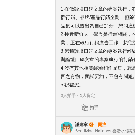
1 在做論壇口碑文章的專案執行
群行銷、品牌/產品行銷企劃，但
品集可以露出為自己加分，想問這
2 接近新鮮人，學歷是行銷相關
業，正在執行行銷廣告工作，想往
3 累積論壇口碑文章的專案執行
與論壇口碑文章的專案執行的行銷
4 沒有其他相關經驗和作品集，
言之有物，面試要約，不會有問題
5 祝福您。
2
人拍手
・
1
人肯定
拍手
謝建章
・
關注