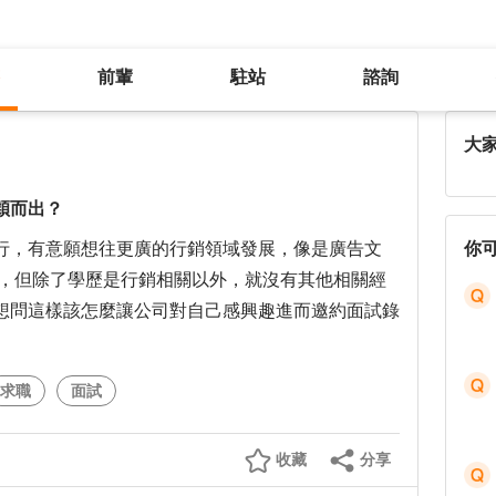
前輩
駐站
諮詢
沒經驗沒作品集，怎麼在應徵時脫穎而出？
大
穎而出？
行，有意願想往更廣的行銷領域發展，像是廣告文
你
劃，但除了學歷是行銷相關以外，就沒有其他相關經
想問這樣該怎麼讓公司對自己感興趣進而邀約面試錄
求職
面試
收藏
分享