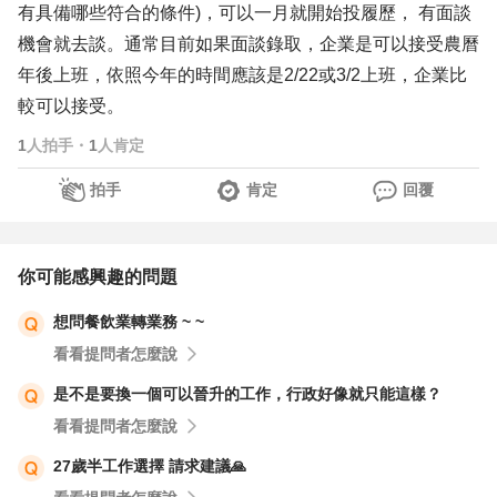
有具備哪些符合的條件)，可以一月就開始投履歷， 有面談
機會就去談。通常目前如果面談錄取，企業是可以接受農曆
年後上班，依照今年的時間應該是2/22或3/2上班，企業比
較可以接受。
1
人拍手
・
1
人肯定
拍手
肯定
回覆
你可能感興趣的問題
想問餐飲業轉業務 ~ ~
看看提問者怎麼說
是不是要換一個可以晉升的工作，行政好像就只能這樣？
看看提問者怎麼說
27歲半工作選擇 請求建議🙏