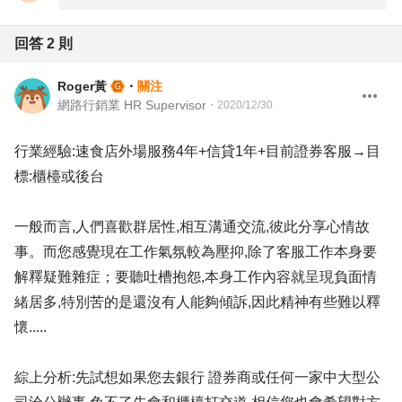
回答
2
則
Roger黃
・
關注
網路行銷業 HR Supervisor
・
2020/12/30
行業經驗:速食店外場服務4年+信貸1年+目前證券客服→目
標:櫃檯或後台
一般而言,人們喜歡群居性,相互溝通交流,彼此分享心情故
事。而您感覺現在工作氣氛較為壓抑,除了客服工作本身要
解釋疑難雜症；要聽吐槽抱怨,本身工作內容就呈現負面情
緒居多,特別苦的是還沒有人能夠傾訴,因此精神有些難以釋
懷.....
綜上分析:先試想如果您去銀行 證券商或任何一家中大型公