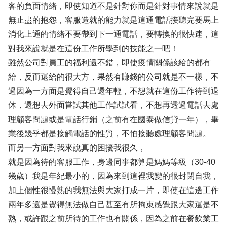
客的負面情緒，即使知道不是針對你而是針對事情來說就是
無止盡的抱怨，客服造就的能力就是這通電話接聽完要馬上
消化上通的情緒不要帶到下一通電話，要轉換的很快速，這
對我來說就是在這份工作所學到的技能之一吧！
雖然公司對員工的福利還不錯，即使疫情關係該給的都有
給，反而還給的很大方，果然有賺錢的公司就是不一樣，不
過因為一方面是覺得自己還年輕，不想就在這份工作待到退
休，還想去外面嘗試其他工作試試看，不想再透過電話去處
理顧客問題或是電話行銷（之前有在國泰做信貸一年），畢
業後幾乎都是接觸電話的性質，不怕接聽處理顧客問題。
而另一方面對我來說真的困擾我很久，
就是因為待的客服工作，身邊同事都算是媽媽等級（30-40
幾歲）我是年紀最小的，因為來到這裡我變的很封閉自我，
加上個性很慢熟的我無法與大家打成一片，即使在這邊工作
兩年多還是覺得無法做自己甚至有所拘束感覺跟大家還是不
熟，或許跟之前所待的工作也有關係，因為之前在餐飲業工