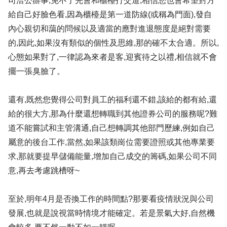
司洽公辦事,免不了先會和櫃檯打交道,相信您也會希望對方
給自己好臉色看,因為櫃檯是第一道防線(或稱為門面),發自
內心親切和藹的問候以及適當的應對進退態度是絕對需要
的,因此,如果沒有類似的個性及思維,那的確不太合適。所以,
心態如果對了,一律認為來者是客,迎賓待之以禮,相信就不會
擺一張臭臉了。
還有,既然您覺得公司對員工的福利還不錯,該給的都有給,還
給的很大方,那為什麼還想轉職到其他證券公司的服務呢?難
道不能嘗試和主管溝通,自己想轉調其他部門歷練,例如自己
屬意的後台工作,當然,如果該類崗位需要證照或其他專業要
求,那就要提早儲備能量,增加自己成交的籌碼,如果公司不同
意,再去考慮跳槽呀~
至於,明年4月是否換工作的時間點?那要看疫情狀況與公司
發展,也就是說視當時情境才能確定。若是景氣大好,自然機