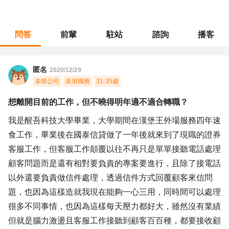
問答
前輩
駐站
諮詢
播客
職涯診所
/
客戶服務
/
想離開目前的工作，但不曉得明年適不適合轉職？
匿名
2020/12/29
未填公司
未填職務
31-35歲
想離開目前的工作，但不曉得明年適不適合轉職？
我是醒吾科技大學畢業，大學期間在漢堡王外場服務四年速
食工作，畢業後在國泰信貸做了一年後就來到了現職的證券
客服工作，但客服工作顛覆以往不再只是單單接聽電話處理
顧客問題而是還有相對要負責的專案要進行，且除了接電話
以外還要負責做信件處理，透過信件方式回覆顧客來信問
題，也因為這樣造就我現在能夠一心三用，同時間可以處理
很多不同事情，也因為這樣每天壓力都好大，雖然沒有業績
但就是腦力激盪且客服工作接聽到顧客百百種，都要接收顧