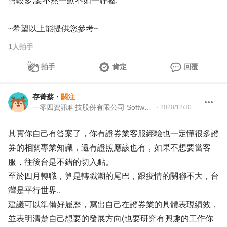
會較多,要不然一動不如一靜喔.
~希望以上能提供您參考~
1
人拍手
拍手
肯定
回覆
存菁蔡
・
關注
一零四資訊科技股份有限公司 Software 獵才顧問
・
2020/12/30
其實你自己有答案了，你有證券業客服經驗也一定懂很多證
券的相關專業知識，還有證照應該也有，如果不想要當客
服，往後台是不錯的切入點。
至於四月轉職，算是轉職潮的尾巴，跟疫情的關聯不大，台
灣是平行世界..
建議可以準備好履歷，寫出自己在證券業的具體表現績效，
並表明清楚自己想要的發展方向(也要研究有興趣的工作你