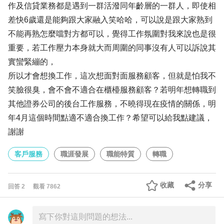
作及信貸業務都是遇到一群活潑同年齡層的一群人，即使相
差快6歲還是能夠跟大家融入笑哈哈，可以說是跟大家熟到
不能再熟怎麼噹對方都可以，覺得工作氛圍對我來說也是很
重要，若工作壓力本身就大而周圍的同事沒有人可以訴說其
實蠻緊繃的，
所以才會想換工作，這次想面對面服務顧客，但就是怕我不
笑臉很臭，會不會不適合在櫃檯服務顧客？若明年想轉職到
其他證券公司的後台工作服務，不曉得現在疫情的關係，明
年4月這個時間點適不適合換工作？希望可以給我點建議，
謝謝
客戶服務
職涯發展
職能特質
轉職
收藏
分享
回答
2
觀看
7862