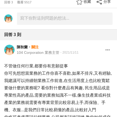
收藏
分享
回答
3
觀看
5517
回答
3
則
陳秋蘭
・
關注
104 Corporation 業務主管
・
2021/11/11
不管做任何行業,都要你有意願從事
你可先想想當業務的工作你喜不喜歡,如果不排斥,又有經驗,
我建議可以持續朝業務工作前進,在生活用度上也比較寬鬆
要做什麼的業務呢? 看你對什麼產品有興趣, 民生用品或是
專業性高的產品,需要的業務知識不一樣,像生技產業或科技
產業的業務就需要有專業背景比較容易上手,而保險、手
機、衣服...是我們日常比較易懂的產品,比較好入門