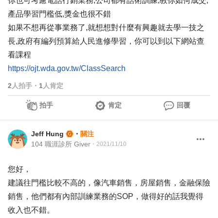
你也可考慮電話行銷業務,公司都有話術訓練,教你如何成交,
產品學習門檻低,獎金也很不錯
如果不想再從事業務了,就想想對什麼有興趣就去學一技之
長,政府有編列預算給人民進修學習，你可以到以下網站查
看課程
https://ojt.wda.gov.tw/ClassSearch
2
人拍手
・
1
人肯定
拍手
肯定
回覆
Jeff Hung
・
關注
104 職涯診所 Giver
・
2021/11/10
您好，
建議往門檻比較不高的，像汽車銷售，房屋銷售，金融保險
銷售，他們都有內部訓練業務的SOP，做得好的話我覺得
收入也不錯。