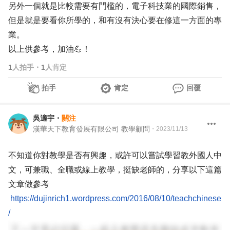
另外一個就是比較需要有門檻的，電子科技業的國際銷售，
但是就是要看你所學的，和有沒有決心要在修這一方面的專
業。
以上供參考，加油💪！
1
人拍手
・
1
人肯定
拍手
肯定
回覆
吳適宇
・
關注
漢華天下教育發展有限公司 教學顧問
・
2023/11/13
不知道你對教學是否有興趣，或許可以嘗試學習教外國人中
文，可兼職、全職或線上教學，挺缺老師的，分享以下這篇
文章做參考
https://dujinrich1.wordpress.com/2016/08/10/teachchinese
/