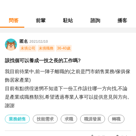
問答
前輩
駐站
諮詢
播客
職涯診所
/
業務銷售
/
該找個可以養成一技之長的工作嗎?
匿名
2021/11/10
未填公司
未填職務
36-40歲
該找個可以養成一技之長的工作嗎?
我目前待業中,前一陣子離職的(之前是門市銷售業務/傢俱傢
飾居家產業)
目前有點徬徨迷惘不知道下一份工作該往哪一方向找,不論
是產業或職務類別,希望透過專業人事可以提供意見與方向,
謝謝
業務銷售
技能需求
求職
職涯發展
轉職