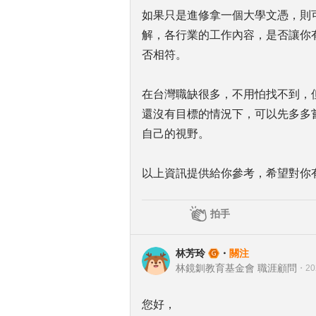
如果只是進修拿一個大學文憑，則
解，各行業的工作內容，是否讓你
否相符。
在台灣職缺很多，不用怕找不到，
還沒有目標的情況下，可以先多多
自己的視野。
以上資訊提供給你參考，希望對你
拍手
林芳玲
・
關注
林鏡釧教育基金會 職涯顧問
・
20
您好，