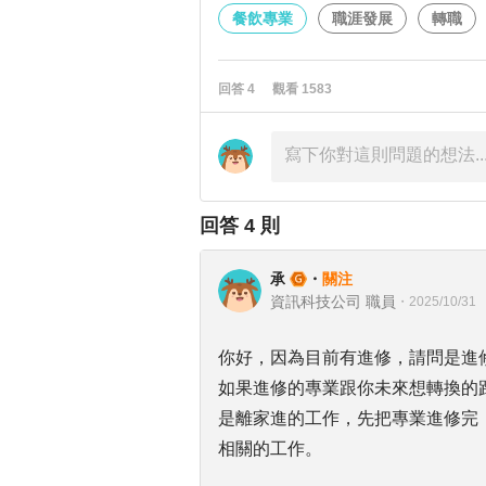
餐飲專業
職涯發展
轉職
回答
4
觀看
1583
回答
4
則
承
・
關注
資訊科技公司 職員
・
2025/10/31
你好，因為目前有進修，請問是進
如果進修的專業跟你未來想轉換的
是離家進的工作，先把專業進修完
相關的工作。