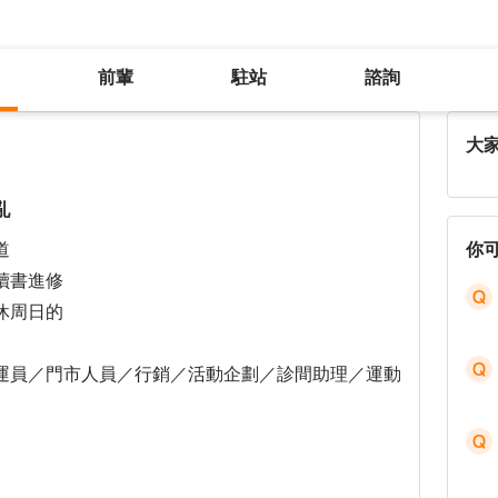
前輩
駐站
諮詢
近期想轉換行業跑道卻思緒越想越亂
大
亂
道
你
讀書進修
休周日的
運員／門市人員／行銷／活動企劃／診間助理／運動
。