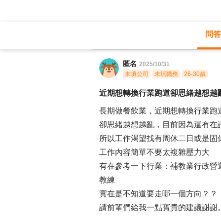
問答
職涯診所
/
餐飲專業
/
匿名
2025/10/31
未填公司
未填職務
26-30歲
近期想轉換行業跑道卻思緒越想越
長期做餐飲業，近期想轉換行業跑
卻思緒越想越亂，目前因為還有在
所以工作渴望找有周休二日或是固
工作內容簡單不要太複雜壓力大
有在參考一下行業：補教業行政營
教練
實在是不知道要走哪一個方向？？
請前輩們給我一點寶貴的建議謝謝