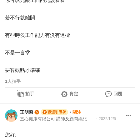
你可以先跟上面的先談看看
若不行就離開
有些時侯工作能力有沒有達標
不是一言堂
要客觀點才準確
1
人拍手
拍手
肯定
回覆
王明莉
・
關注
職涯引導師
直心健康有限公司 講師及顧問經紀人、園藝治療師、就業服務專業人員、104Giver職涯引導師
・
2022/12/6
您好: