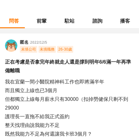
問答
前輩
駐站
諮詢
播客
職涯診所
/
醫療專業
/
正在考慮是否拿完年終就走人還是撐到明年6/6滿一年再準備離職
匿名
2022/12/5
未填公司
未填職務
26-30歲
正在考慮是否拿完年終就走人還是撐到明年6/6滿一年再準
備離職
我在宜蘭一間小醫院精神科工作也即將滿半年
而且獨立上線也已3個月
但都獨立上線每月薪水只有30000（扣掉勞健保只剩不到
29000
護理長一直拖不給我正式簽約
整天找理由說我能力不足
既然我能力不足為何還讓我卡班3個月？