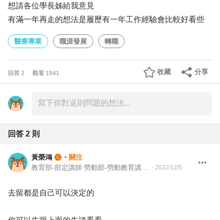
想請各位學長姊給我意見
有滿一年再走的想法是履歷有一年工作經驗會比較好看些
醫療專業
職涯發展
轉職
收藏
分享
回答
2
觀看
1941
回答
2
則
黃榮鴻
・
關注
教育部-部定講師 勞動部-勞動教育講師 職業安全衛生講師＆職涯顧問＆ 教育訓練顧問＆人生教練
・
2022/12/5
去留都是自己可以決定的