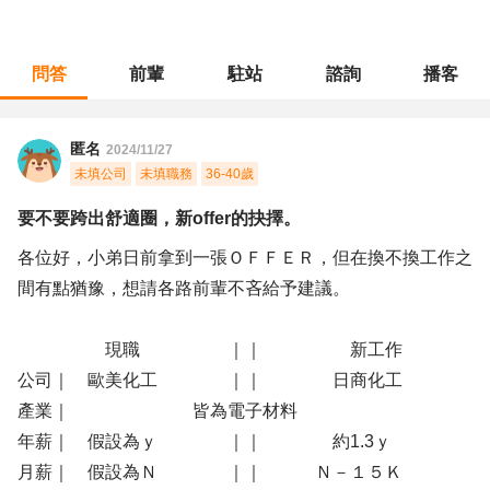
問答
前輩
駐站
諮詢
播客
職涯診所
/
品管安規
/
要不要跨出舒適圈，新offer的抉擇。
匿名
2024/11/27
未填公司
未填職務
36-40歲
要不要跨出舒適圈，新offer的抉擇。
各位好，小弟日前拿到一張ＯＦＦＥＲ，但在換不換工作之
間有點猶豫，想請各路前輩不吝給予建議。
現職 ｜｜ 新工作
公司｜ 歐美化工 ｜｜ 日商化工
產業｜ 皆為電子材料
年薪｜ 假設為ｙ ｜｜ 約1.3ｙ
月薪｜ 假設為Ｎ ｜｜ Ｎ－１５Ｋ