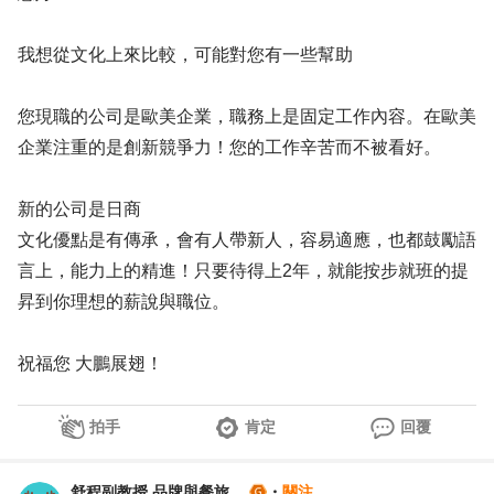
我想從文化上來比較，可能對您有一些幫助
您現職的公司是歐美企業，職務上是固定工作內容。在歐美
企業注重的是創新競爭力！您的工作辛苦而不被看好。
新的公司是日商
文化優點是有傳承，會有人帶新人，容易適應，也都鼓勵語
言上，能力上的精進！只要待得上2年，就能按步就班的提
昇到你理想的薪說與職位。
祝福您 大鵬展翅！
拍手
肯定
回覆
舒程副教授 品牌與餐旅顧問(留法)
・
關注