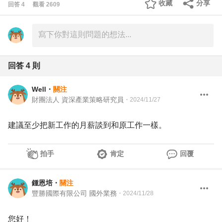
收藏
分享
回答
4
觀看
2609
回答
4
則
Well
・
關注
財團法人 資深產業策略研究員
・
2024/11/27
建議至少把新工作的月薪談到和原工作一樣。
拍手
肯定
回覆
鍾恩培
・
關注
豐勝國際有限公司 國外業務
・
2024/11/28
您好！