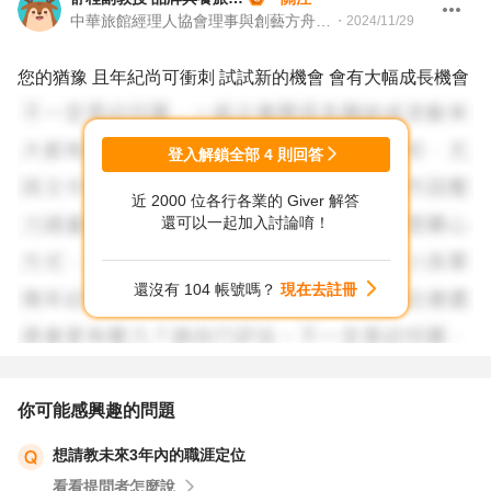
中華旅館經理人協會理事與創藝方舟藝術生活集團 理事與營運長
・
2024/11/29
您的猶豫 且年紀尚可衝刺 試試新的機會 會有大幅成長機會
登入解鎖全部
4
則回答
近 2000 位各行各業的 Giver 解答
還可以一起加入討論唷！
還沒有 104 帳號嗎？
現在去註冊
你可能感興趣的問題
想請教未來3年內的職涯定位
看看提問者怎麼說