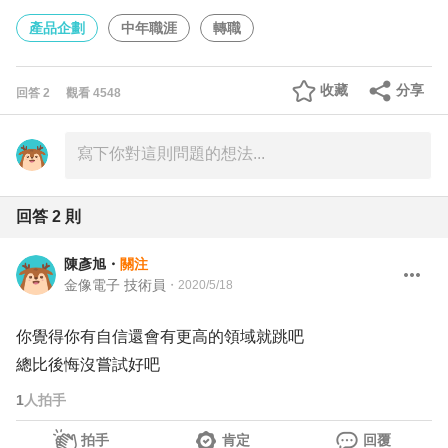
產品企劃
中年職涯
轉職
收藏
分享
回答
2
觀看
4548
回答
2
則
陳彥旭
・
關注
金像電子 技術員
・
2020/5/18
你覺得你有自信還會有更高的領域就跳吧
總比後悔沒嘗試好吧
1
人拍手
拍手
肯定
回覆