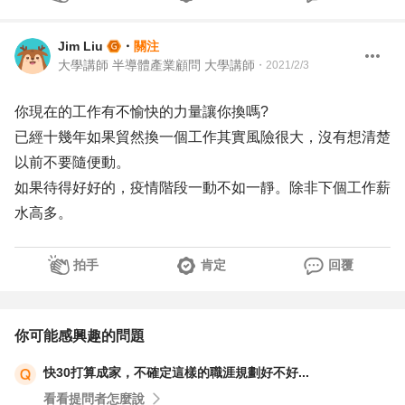
Jim Liu
・
關注
大學講師 半導體產業顧問 大學講師
・
2021/2/3
你現在的工作有不愉快的力量讓你換嗎?
已經十幾年如果貿然換一個工作其實風險很大，沒有想清楚
以前不要隨便動。
如果待得好好的，疫情階段一動不如一靜。除非下個工作薪
水高多。
拍手
肯定
回覆
你可能感興趣的問題
快30打算成家，不確定這樣的職涯規劃好不好...
看看提問者怎麼說