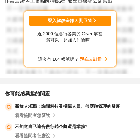
比較有概念去規劃職涯路徑, 產業是我認為的重點!
PM當然是很重視溝通協調的能力, 但這說法與建議很廣泛,
登入解鎖全部
3
則回答
何謂溝通協調? 這可以講很多案例來說明, 但一個結論先給,
近 2000 位各行各業的 Giver 解答
PM的核心不外乎是三個重點:
還可以一起加入討論唷！
如時
如質
還沒有 104 帳號嗎？
現在去註冊
如預算
Good luck!
你可能感興趣的問題
新鮮人求職：詢問科技業採購人員、供應鏈管理的發展
看看提問者怎麼說
不知道自己適合做行銷企劃還是業務?
看看提問者怎麼說