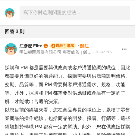
回答
3
則
江彥澄 Elite
・
關注
職涯引導師
明知顧問股份有限公司 專案總監 | 飯店人 | 104 Giver職涯引導師
・
2024/3/16
採購和 PM 都是需要與供應商或客戶溝通協調的職位，因此
都需要具備良好的溝通能力。採購需要與供應商談判價格、
交期、品質等，而 PM 需要與客戶溝通需求、規格、功能
等。此外，採購和 PM 都需要對供應鏈或產品有一定的了
解，才能做出合適的決策。
以您目前的經驗來看，您在商品專員的職位上，累積了零售
業商品的操作經驗，包括商品的開發、採購、行銷等，這些
經驗對於轉職 PM 都有一定的幫助。此外，您在供應鏈採購