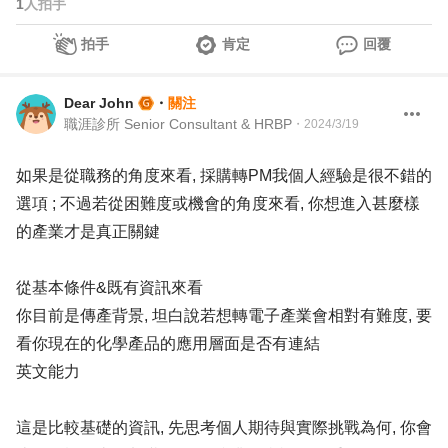
1
人拍手
拍手
肯定
回覆
Dear John
・
關注
職涯診所 Senior Consultant & HRBP
・
2024/3/19
如果是從職務的角度來看, 採購轉PM我個人經驗是很不錯的
選項 ; 不過若從困難度或機會的角度來看, 你想進入甚麼樣
的產業才是真正關鍵
從基本條件&既有資訊來看
你目前是傳產背景, 坦白說若想轉電子產業會相對有難度, 要
看你現在的化學產品的應用層面是否有連結
英文能力
這是比較基礎的資訊, 先思考個人期待與實際挑戰為何, 你會