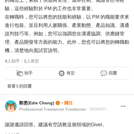
的職位上，累積了供應商管理、成本控制、風險管控等經
驗，這些經驗對於 PM 的工作也非常重要。
在轉職時，您可以將您的技能和經驗，以 PM 的職能要求來
進行包裝。並且利用人脈關係、產業動態、產品知識、溝通
談判技巧等。例如，您可以強調您在溝通協調、供應鏈管
理、產品開發等方面的能力。此外，您也可以將您的轉職動
機，清楚地向面試官說明。
4
人拍手
・
1
人肯定
拍手
肯定
回覆
查看
5
則回覆
鄭雯(Edie Cheng)
・
關注
Professional Freelancer Freelancer
・
2024/3/17
謝謝邀請回答。建議有空請教這個領域的Giver。