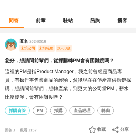
問答
前輩
駐站
諮詢
播客
職涯診所
/
採購倉管
/
您好，想請問前輩們，從採購轉PM會有困難度嗎？
匿名
2024/3/16
未填公司
未填職務
26-30歲
您好，想請問前輩們，從採購轉PM會有困難度嗎？
這裡的PM是指Product Manager，我之前曾經是商品專
員，有操作零售業商品的經驗，然後現在在傳產當供應鏈採
購，想請問前輩們，想轉產業，到更大的公司當PM，薪水
比較優渥，會有困難度嗎？
採購倉管
PM
採購
產品經理
轉職
收藏
分享
回答
3
觀看
3157