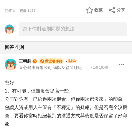
收藏
分享
回答
4
觀看
1477
回答
4
則
王明莉
・
關注
職涯引導師
直心健康有限公司 講師及顧問經紀人、園藝治療師、就業服務專業人員、104Giver職涯引導師
・
1/8 19:49
您好:
1、有可能，但難度會提高一些。
公司對你有「已給過兩次機會、但你兩次都沒來」的印象，
會讓人資或用人主管有「不穩定」的疑慮。但是否完全沒機
會，要看你當時拒絕報到的溝通方式與態度是否保留了好印
象。