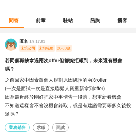
問答
前輩
駐站
諮詢
播客
職涯診所
/
業務銷售
/
若同個職缺拿過兩次offer但都婉拒報到，未來還有機會嗎？
匿名
1/8 17:01
未填公司
未填職務
26-30歲
若同個職缺拿過兩次offer但都婉拒報到，未來還有機會
嗎？
之前因家中因素跟個人規劃原因婉拒的兩次offer
(一次是面試一次是直接聯繫人資重新拿到offer)
因為最近終於剛好把家中事情告一段落，想重新看機會
不知道這樣會不會沒機會錄取，或是有建議需要等多久後投
遞嗎？
業務銷售
求職
面試