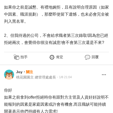
如果你之前是誠懇、有禮地婉拒，且有說明合理原因（如家
中因素、職涯規劃），那麼即使留下遺憾，也未必會完全被
列入黑名單。
2、但我待過的公司，不會給求職者第三次錄取!因為您已經
拒絕兩次，會覺得你很沒有誠意!會不會第三次還是不來?
拍手
肯定
回覆
Joy
・
關注
桃花園園主 總管理處處長
・
1/8 21:04
你好
如果之前拿到offer拒絕時你有跟對方主管及人資好好說明不
能報到的因素是家庭因素或許會有機會,而且職缺可能持續
開著表示他們持續有人力需求!