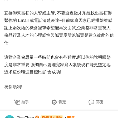
直接聯繫當初的人資或主管, 不要透過徵才系統找出當初聯
繫你的 Email 或電話清楚表達~目前家庭因素已經排除並感
謝上兩次給的機會誠摯希望能再次面試,企業都非常重視人
格品行及人才的心理韌性與誠實度所以誠實是建立彼此的信
任!
這對企業會思量一些時間也會有些難度,所以你的說明跟態
度是非常重要!強調自己處理完家庭因素後現在能更堅定地
追求這份職涯目標!也許會成功!
祝你順利!
拍手
肯定
回覆
Tim Chen
・
關注
職涯引導師