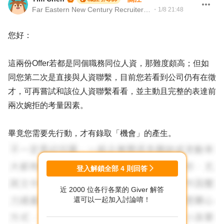
Far Eastern New Century Recruiter｜104Giver職涯引導師 第003202410062號
・
1/8 21:48
您好：
這兩份Offer若都是同個職務同位人資，那難度頗高；但如
同您第二次是直接與人資聯繫，目前您若看到公司仍有在徵
才，可再嘗試和該位人資聯繫看看，並主動且完整的表達前
兩次婉拒的考量因素。
畢竟您需要先行動，才有錄取「機會」的產生。
登入解鎖全部
4
則回答
近 2000 位各行各業的 Giver 解答
還可以一起加入討論唷！