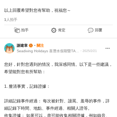
以上回覆希望對您有幫助，祝福您～
1
人拍手
拍手
肯定
回覆
謝建章
・
關注
Seadiving Holidays 喜潛水假期暨TAAA 台灣留澳校友會 Martech Director 行銷科技長暨TAAA 理事
・
2025/2/21
您好，針對您遇到的情況，我深感同情。以下是一些建議，
希望能對您有所幫助：
1. 釐清事實，記錄證據：
詳細記錄事件經過： 每次被針對、謾罵、羞辱的事件，詳
細記錄下時間、地點、事件經過、相關人證等。
收集證據： 如果可以，盡可能收集相關證據，例如錄音、