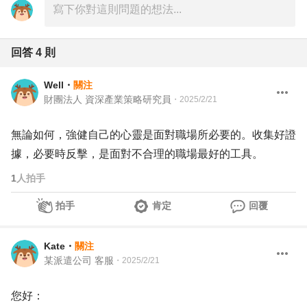
回答
4
則
Well
・
關注
財團法人 資深產業策略研究員
・
2025/2/21
無論如何，強健自己的心靈是面對職場所必要的。收集好證
據，必要時反擊，是面對不合理的職場最好的工具。
1
人拍手
拍手
肯定
回覆
Kate
・
關注
某派遣公司 客服
・
2025/2/21
您好：