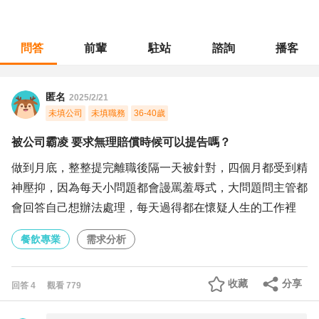
問答
前輩
駐站
諮詢
播客
職涯診所
/
餐飲專業
/
被公司霸凌 要求無理賠償時候可以提告嗎？
匿名
2025/2/21
未填公司
未填職務
36-40歲
被公司霸凌 要求無理賠償時候可以提告嗎？
做到月底，整整提完離職後隔一天被針對，四個月都受到精
神壓抑，因為每天小問題都會謾罵羞辱式，大問題問主管都
會回答自己想辦法處理，每天過得都在懷疑人生的工作裡
餐飲專業
需求分析
收藏
分享
回答
4
觀看
779