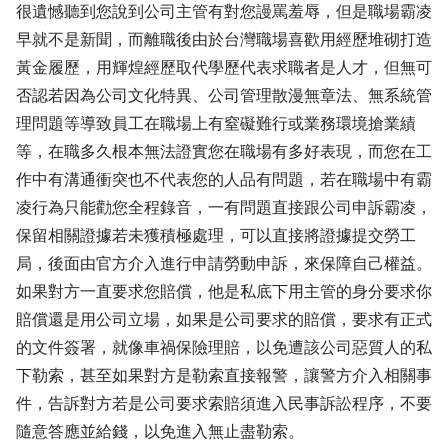
很遺憾聽到您說到公司主管有對您謾罵羞辱，但是職場霸凌
早就不是新聞，而離職後由於台灣職場喜歡用經歷堆砌打造
黃金履歷，用輝煌經歷取代學歷代表求職者是人才，但無可
否認若因為公司文化特異、公司管理散漫無章法、無系統管
理問題等導致員工在職場上有窒礙難行或業務環境搶業績
等，在職多久根本無法證實您在職場有多好表現，而您在工
作中有溝通衝突也不代表您的人品有問題，若在職場中有霸
凌行為只能勸您全程錄音，一有問題直接跟公司申訴霸凌，
保留相關證據若未獲積極處理，可以直接將證據提交勞工
局，後面由官方介入進行申請勞動申訴，來保障自己權益。
如果對方一直要求您賠償，他是私底下用主管的身分要求你
賠償還是用公司立場，如果是公司要求的賠償，要求有正式
的文件簽署，就像車禍保險理賠，以免遭該公司惡質人的私
下勒索，甚至如果對方是勒索直接報警，讓警方介入相關事
件，告訴對方若是公司要求索賠須進入民事訴訟程序，不要
隨意答應並給錢，以免進入無止盡勒索。