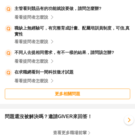
各縣市勞工局： 提供勞工權益相關諮詢、申訴等服務。
主管看到競品有的功能就說要做，請問怎麼辦?
心理諮商機構： 提供心理諮詢、治療等服務。
看看提問者怎麼說
職缺上無經驗可，有完整育成計畫、配屬培訓員制度，可信,真
實性
看看提問者怎麼說
不同人去提相同需求，有不一樣的結果，請問該怎辦?
看看提問者怎麼說
在求職網看到一間科技徵才試題
看看提問者怎麼說
更多相關問題
問題還沒被解決嗎？邀請GIVER來回答！
查看更多職場前輩