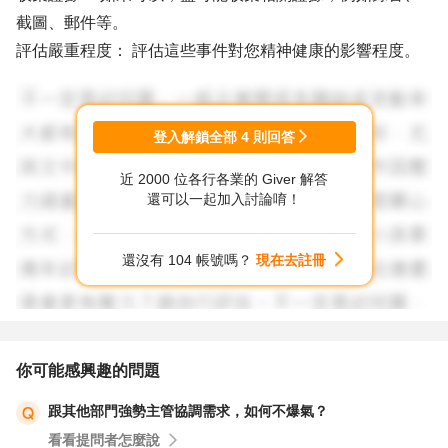
截圖、郵件等。
評估嚴重程度： 評估這些事件對您精神健康的影響程度。
2. 尋求支持，保護自己：
登入解鎖全部
4
則回答
與信任的人傾訴： 與家人、朋友或伴侶傾訴，尋求情感上
近 2000 位各行各業的 Giver 解答
的支持。
還可以一起加入討論唷！
尋求專業協助： 如果情況嚴重影響到您的精神健康，可以
考慮尋求心理諮商師或心理醫生的協助。
還沒有 104 帳號嗎？
現在去註冊
必要時尋求法律協助： 如果您認為自己受到職場霸凌或歧
視，可以諮詢律師，了解相關法律權益。
3. 相關資源：
你可能感興趣的問題
跟其他部門強勢主管協調需求，如何不爆氣？
勞動部 1955 勞工諮詢申訴專線： 提供勞工相關法令諮詢、
看看提問者怎麼說
申訴管道等服務。