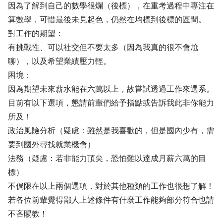
因為了解到自己的數學很爛（後標），在重考過程中專注在
算數學，可惜最後未見起色，仍然在均標到後標的區間。
對工作的期望：
有挑戰性、可以社交但不要太多（因為我真的很不會尬
聊），以及希望業績壓力輕。
困境：
因為期望未來薪水能在六萬以上，故嘗試透過工作來選系。
目前有以下選項，懇請前輩們給予指點或告訴我此非你能力
所及！
政治風險分析（疑慮：雖然是我喜歡的，但是國內少有，需
要到國外尋找就業機會）
法務（疑慮：若非能力頂尖，恐怕難以達成月薪六萬的目
標）
不侷限在以上兩個選項，對於其他種類的工作也很想了解！
若各位前輩覺得鄙人上述條件有什麼工作能夠部分符合也請
不吝賜教！