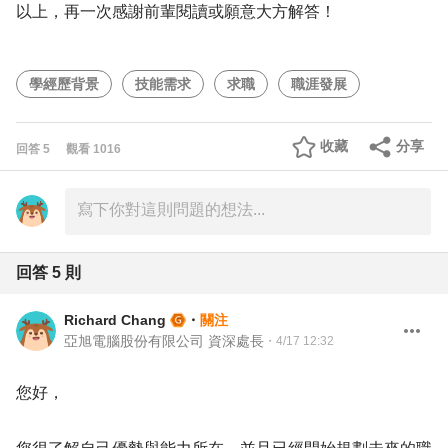
以上，再一次感謝前輩閱讀或願意大方解答！
學經歷背景
技能需求
求職
職涯發展
收藏
分享
回答
5
觀看
1016
回答
5
則
Richard Chang
・
關注
亞旭電腦股份有限公司 資深處長
・
4/17 12:32
您好，