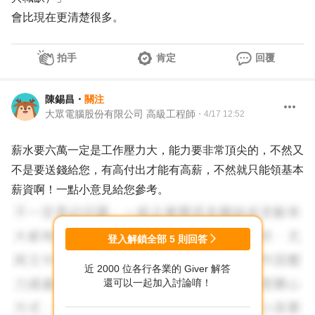
會比現在更清楚很多。
拍手
肯定
回覆
陳錫昌
・
關注
大眾電腦股份有限公司 高級工程師
・
4/17 12:52
薪水要六萬一定是工作壓力大，能力要非常頂尖的，不然又
不是要送錢給您，有高付出才能有高薪，不然就只能領基本
薪資啊！一點小意見給您參考。
登入解鎖全部
5
則回答
近 2000 位各行各業的 Giver 解答
還可以一起加入討論唷！