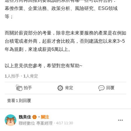
這些方向再回推到要就讀的系所有哪一些可以符合的：
幕僚作業、企業法務、政策分析、風險研究、ESG領域
等；
而關於薪資部分的考量，除非您未來要服務的產業是在例如
台積電或者外商，起薪才會比較高，否則建議您以未來3~5
年為規劃，來達成薪資6萬以上。
以上意見供您參考，希望對您有幫助~
1
人拍手
・
1
人肯定
拍手
肯定
回覆
查看
1
則回覆
魏美佳
・
關注
聯經數位 專案經理
・
4/17 11:30