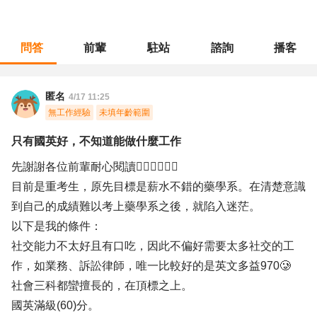
問答
前輩
駐站
諮詢
播客
職涯診所
/
不分職務
/
只有國英好，不知道能做什麼工作
匿名
4/17 11:25
無工作經驗
未填年齡範圍
只有國英好，不知道能做什麼工作
先謝謝各位前輩耐心閱讀🙇‍♀️🙇‍♀️🙇‍♀️
目前是重考生，原先目標是薪水不錯的藥學系。在清楚意識
到自己的成績難以考上藥學系之後，就陷入迷茫。
以下是我的條件：
社交能力不太好且有口吃，因此不偏好需要太多社交的工
作，如業務、訴訟律師，唯一比較好的是英文多益970🥲
社會三科都蠻擅長的，在頂標之上。
國英滿級(60)分。