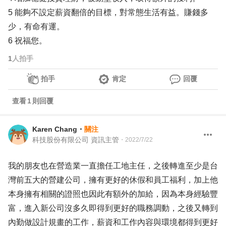
5 能夠不設定薪資翻倍的目標，對常態生活有益。賺錢多
少，有命有運。
6 祝福您。
1
人拍手
拍手
肯定
回覆
查看
1
則回覆
Karen Chang
・
關注
科技股份有限公司 資訊主管
・
2022/7/22
我的朋友也在營造業一直擔任工地主任，之後轉進至少是台
灣前五大的營建公司，擁有更好的休假和員工福利，加上他
本身擁有相關的證照也因此有額外的加給，因為本身經驗豐
富，進入新公司沒多久即得到更好的職務調動，之後又轉到
內勤做設計規畫的工作，薪資和工作內容與環境都得到更好