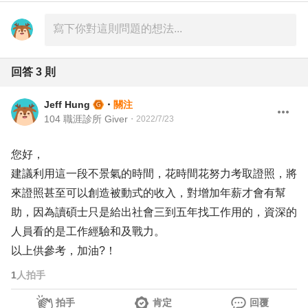
回答
3
則
Jeff Hung
・
關注
104 職涯診所 Giver
・
2022/7/23
您好，
建議利用這一段不景氣的時間，花時間花努力考取證照，將
來證照甚至可以創造被動式的收入，對增加年薪才會有幫
助，因為讀碩士只是給出社會三到五年找工作用的，資深的
人員看的是工作經驗和及戰力。
以上供參考，加油?！
1
人拍手
拍手
肯定
回覆