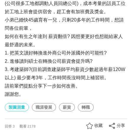
(公司很多工地都調動人員回總公司)，成本考量的話員工位
於工地上班會提供宿舍，趕工會有加班費及獎金。
小弟已婚快45歲育有一兒，只剩20多年的工作時間，想請
問各位前輩，
如何在有生之年達到 薪資翻倍? 因想要更好也想能給家人
最舒適的未來。
1. 把英文讀好轉換進外商公司外派國外的可能性?
2. 進修讀到碩士在轉換公司薪資會提升嗎?
3. 考建築師?(目前調查建築師平均薪資少數超過年薪120W
以上) 最少要考3年，工作時間長沒時間上補習班。
請前輩們提點分享下一步如何改善。
謝謝您。
製圖測量
職涯發展
薪資
轉職
收藏
分享
回答
3
觀看
2178