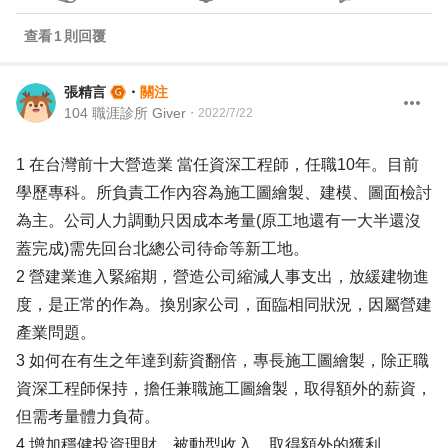
查看
1
則回覆
張精言
・
關注
104 職涯診所 Giver
・
2022/7/22
1 在台灣前十大營造業 當任資深工程師，任職10年。目前
學歷專科。所負責工作內容為施工圖繪製、建模、圖面檢討
為主。公司人力調動只因成本考量(原工地還有一大半還沒
蓋完成)需先回台北總公司待命等新工地。
2 營建業進入緊縮期，營造公司縮減人事支出，放緩建物進
度，是正常的作為。換別家公司，面臨相同狀況，因屬營建
產業問題。
3 如何在有生之年達到薪資翻倍，專長施工圖繪製，除正職
資深工程師保持，擔任兼職施工圖繪製，取得額外的薪資，
但需考量體力負荷。
4 增加穩健投資理財，被動型收入，取得額外的獲利。