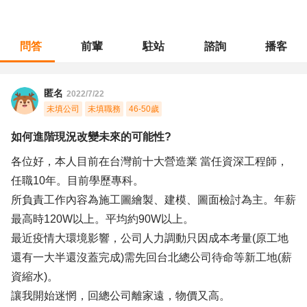
問答
前輩
駐站
諮詢
播客
職涯診所
/
製圖測量
/
如何進階現況改變未來的可能性?
匿名
2022/7/22
未填公司
未填職務
46-50歲
如何進階現況改變未來的可能性?
各位好，本人目前在台灣前十大營造業 當任資深工程師，
任職10年。目前學歷專科。
所負責工作內容為施工圖繪製、建模、圖面檢討為主。年薪
最高時120W以上。平均約90W以上。
最近疫情大環境影響，公司人力調動只因成本考量(原工地
還有一大半還沒蓋完成)需先回台北總公司待命等新工地(薪
資縮水)。
讓我開始迷惘，回總公司離家遠，物價又高。