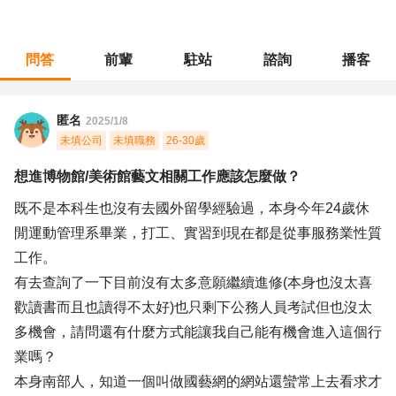
問答
前輩
駐站
諮詢
播客
職涯診所
/
門市管理
/
想進博物館/美術館藝文相關工作應該怎麼做？
匿名
2025/1/8
未填公司
未填職務
26-30歲
想進博物館/美術館藝文相關工作應該怎麼做？
既不是本科生也沒有去國外留學經驗過，本身今年24歲休
閒運動管理系畢業，打工、實習到現在都是從事服務業性質
工作。
有去查詢了一下目前沒有太多意願繼續進修(本身也沒太喜
歡讀書而且也讀得不太好)也只剩下公務人員考試但也沒太
多機會，請問還有什麼方式能讓我自己能有機會進入這個行
業嗎？
本身南部人，知道一個叫做國藝網的網站還蠻常上去看求才