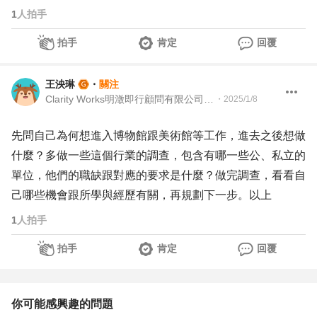
1
人拍手
拍手
肯定
回覆
王泱琳
・
關注
Clarity Works明澂即行顧問有限公司 創辦人暨主管教練與策略行銷顧問
・
2025/1/8
先問自己為何想進入博物館跟美術館等工作，進去之後想做
什麼？多做一些這個行業的調查，包含有哪一些公、私立的
單位，他們的職缺跟對應的要求是什麼？做完調查，看看自
己哪些機會跟所學與經歷有關，再規劃下一步。以上
1
人拍手
拍手
肯定
回覆
你可能感興趣的問題