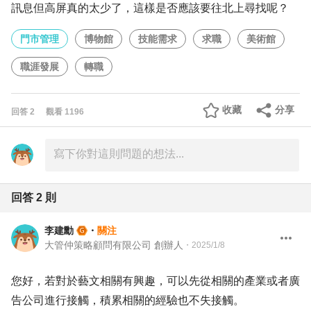
訊息但高屏真的太少了，這樣是否應該要往北上尋找呢？
門市管理
博物館
技能需求
求職
美術館
職涯發展
轉職
收藏
分享
回答
2
觀看
1196
回答
2
則
李建勳
・
關注
大管仲策略顧問有限公司 創辦人
・
2025/1/8
您好，若對於藝文相關有興趣，可以先從相關的產業或者廣
告公司進行接觸，積累相關的經驗也不失接觸。