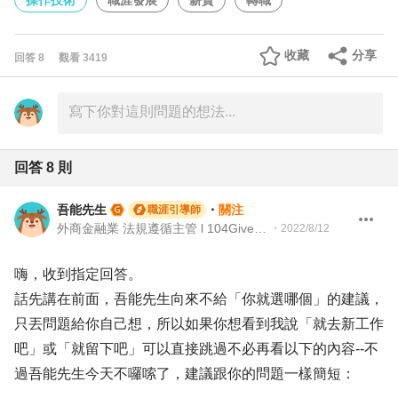
操作技術
職涯發展
薪資
轉職
收藏
分享
回答
8
觀看
3419
回答
8
則
吾能先生
・
關注
職涯引導師
外商金融業 法規遵循主管 l 104Giver職涯引導師 第003202310028號
・
2022/8/12
嗨，收到指定回答。
話先講在前面，吾能先生向來不給「你就選哪個」的建議，
只丟問題給你自己想，所以如果你想看到我說「就去新工作
吧」或「就留下吧」可以直接跳過不必再看以下的內容--不
過吾能先生今天不囉嗦了，建議跟你的問題一樣簡短：