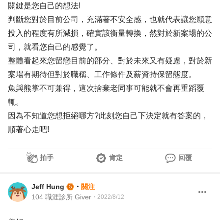
關鍵是您自己的想法!
判斷您對於目前公司，充滿著不安全感，也就代表讓您願意
投入的程度有所減損，確實該衡量轉換，然對於新案場的公
司，就看您自己的感覺了。
整體看起來您留戀目前的部分、對於未來又有疑慮，對於新
案場有期待但對於職稱、工作條件及薪資持保留態度。
魚與熊掌不可兼得，這次捨棄老同事可能就不會再重蹈覆
輒。
因為不知道您想拒絕哪方?此刻您自己下決定就有答案的，
順著心走吧!
拍手
肯定
回覆
Jeff Hung
・
關注
104 職涯診所 Giver
・
2022/8/12