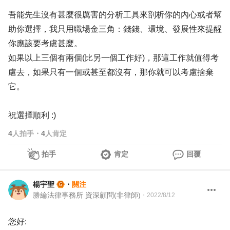
吾能先生沒有甚麼很厲害的分析工具來剖析你的內心或者幫
助你選擇，我只用職場金三角：錢錢、環境、發展性來提醒
你應該要考慮甚麼。
如果以上三個有兩個(比另一個工作好)，那這工作就值得考
慮去，如果只有一個或甚至都沒有，那你就可以考慮捨棄
它。
祝選擇順利 :)
4
人拍手
・
4
人肯定
拍手
肯定
回覆
楊宇聖
・
關注
勝綸法律事務所 資深顧問(非律師)
・
2022/8/12
您好: