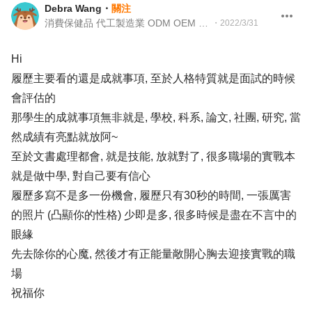
Debra Wang
・
關注
消費保健品 代工製造業 ODM OEM Global Business Development Directoor
・
2022/3/31
Hi
履歷主要看的還是成就事項, 至於人格特質就是面試的時候
會評估的
那學生的成就事項無非就是, 學校, 科系, 論文, 社團, 研究, 當
然成績有亮點就放阿~
至於文書處理都會, 就是技能, 放就對了, 很多職場的實戰本
就是做中學, 對自己要有信心
履歷多寫不是多一份機會, 履歷只有30秒的時間, 一張厲害
的照片 (凸顯你的性格) 少即是多, 很多時候是盡在不言中的
眼緣
先去除你的心魔, 然後才有正能量敞開心胸去迎接實戰的職
場
祝福你