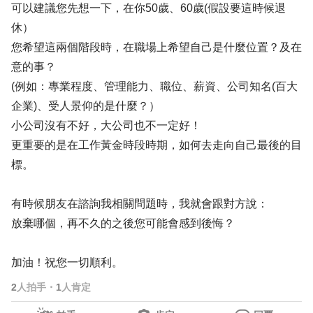
可以建議您先想一下，在你50歲、60歲(假設要這時候退
休）
您希望這兩個階段時，在職場上希望自己是什麼位置？及在
意的事？
(例如：專業程度、管理能力、職位、薪資、公司知名(百大
企業)、受人景仰的是什麼？）
小公司沒有不好，大公司也不一定好！
更重要的是在工作黃金時段時期，如何去走向自己最後的目
標。
有時候朋友在諮詢我相關問題時，我就會跟對方說：
放棄哪個，再不久的之後您可能會感到後悔？
加油！祝您一切順利。
2
人拍手
・
1
人肯定