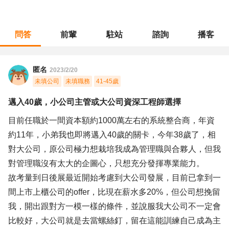
問答
前輩
駐站
諮詢
播客
職涯診所
/
MIS網管
/
邁入40歲，小公司主管或大公司資深工程師選擇
匿名
2023/2/20
未填公司
未填職務
41-45歲
邁入40歲，小公司主管或大公司資深工程師選擇
目前任職於一間資本額約1000萬左右的系統整合商，年資
約11年，小弟我也即將邁入40歲的關卡，今年38歲了，相
對大公司，原公司極力想栽培我成為管理職與合夥人，但我
對管理職沒有太大的企圖心，只想充分發揮專業能力。
故考量到日後展最近開始考慮到大公司發展，目前已拿到一
間上市上櫃公司的offer，比現在薪水多20%，但公司想挽留
我，開出跟對方一模一樣的條件，並說服我大公司不一定會
比較好，大公司就是去當螺絲釘，留在這能訓練自己成為主