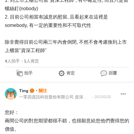
1. 到上市上櫃公司當"資深工程師", 有不確定性, 而且只是當
螺絲釘(nobody)
2. 目前公司相當有誠意的慰留, 且看起來在這裡是
somebody, 有一定的重要性和不可取代性
除非覺得目前公司兩三年內會倒閉, 不然不會考慮換到上市
上櫃當"資深工程師"
4
人拍手
・
1
人肯定
拍手
肯定
回覆
Ting
・
關注
一零四資訊科技股份有限公司 資深工程師
・
2023/2/20
您好：
兩間公司的對您期望都很不錯，也很願意給您他們覺得您的
價值。