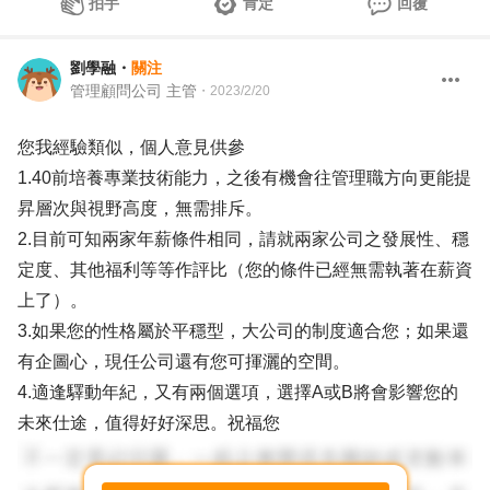
拍手
肯定
回覆
劉學融
・
關注
管理顧問公司 主管
・
2023/2/20
您我經驗類似，個人意見供參
1.40前培養專業技術能力，之後有機會往管理職方向更能提
昇層次與視野高度，無需排斥。
2.目前可知兩家年薪條件相同，請就兩家公司之發展性、穩
定度、其他福利等等作評比（您的條件已經無需執著在薪資
上了）。
3.如果您的性格屬於平穩型，大公司的制度適合您；如果還
有企圖心，現任公司還有您可揮灑的空間。
4.適逢驛動年紀，又有兩個選項，選擇A或B將會影響您的
未來仕途，值得好好深思。祝福您