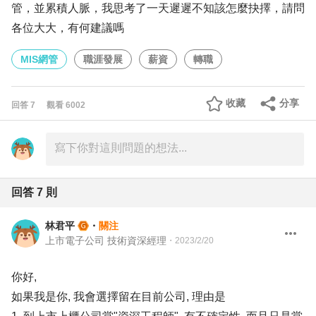
管，並累積人脈，我思考了一天遲遲不知該怎麼抉擇，請問
各位大大，有何建議嗎
MIS網管
職涯發展
薪資
轉職
收藏
分享
回答
7
觀看
6002
回答
7
則
林君平
・
關注
上市電子公司 技術資深經理
・
2023/2/20
你好,
如果我是你, 我會選擇留在目前公司, 理由是