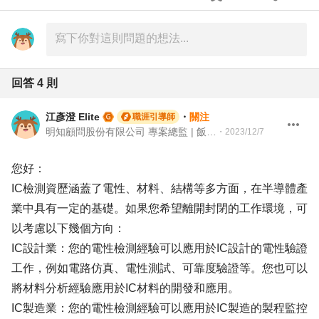
回答
4
則
江彥澄 Elite
・
關注
職涯引導師
明知顧問股份有限公司 專案總監 | 飯店人 | 104 Giver職涯引導師
・
2023/12/7
您好：
IC檢測資歷涵蓋了電性、材料、結構等多方面，在半導體產
業中具有一定的基礎。如果您希望離開封閉的工作環境，可
以考慮以下幾個方向：
IC設計業：您的電性檢測經驗可以應用於IC設計的電性驗證
工作，例如電路仿真、電性測試、可靠度驗證等。您也可以
將材料分析經驗應用於IC材料的開發和應用。
IC製造業：您的電性檢測經驗可以應用於IC製造的製程監控