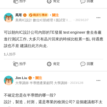
拍手
肯定
回覆
馬哥
・
關注
職涯引導師
美商IC設計 數位IC部經理 l 面試官 l 104Giver職涯引導師 第003202310030號
・
2023/12/7
可以朝向IC設計公司內部的TE發展 test engineer 會去各廠
進行測試工作, 大多只有晶片回來的時候比較累一點, 待遇應
該也不差 建議往此方向走.
1
人拍手
拍手
肯定
回覆
Jim Liu
・
關注
大學講師 半導體產業顧問 大學講師
・
2023/12/8
不確定您是在半導體的哪一段?
設計，製造，封測，還是專業的檢測公司? 這個建議都不太