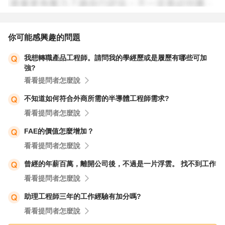
了。至少不用抱著wafer全廠到處跑做monitor搶量測機台。
我最早是Fab生產線主管，如果願意去工廠，職缺非常多，
你可能感興趣的問題
要認識PE/EE還有自己和其它單位同事，要記一堆電話號
我想轉職產品工程師。請問我的學經歷或是履歷有哪些可加
碼，非常不封閉。但很少看過其他單位轉進來，大都是工廠
強?
轉出去的，看你是否受的了那種操勞。
看看提問者怎麼說
不知道如何符合外商所需的半導體工程師需求?
如果在QR內部IQA進料檢驗，化學實驗室要去工廠或廠務
看看提問者怎麼說
端採樣，還有做溫溼度檢測，儀器校正，是要走來走去不會
一直坐在座位，這些單位除非緊急狀況基本沒有夜班，但是
FAE的價值怎麼增加？
年度維修，緊急採樣偶爾會連上24小時的班，一年頂多少
看看提問者怎麼說
數幾次。
曾經的年薪百萬，離開公司後，不過是一片浮雲。 找不到工作
看看提問者怎麼說
您給的訊息只有兩行，我算是把QR工作簡介一下，看您還
助理工程師三年的工作經驗有加分嗎?
有甚麼更深入想了解。
看看提問者怎麼說
我知道有些公司夜班是給外籍移工上。