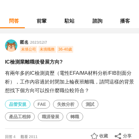
問答
前輩
駐站
諮詢
播客
職涯診所
/
品管安規
/
IC檢測業離職後發展方向?
匿名
2023/12/7
未填公司
未填職務
36-40歲
IC檢測業離職後發展方向?
有兩年多的IC檢測資歷（電性EFA/MA材料分析/FIB剖面分
析），工作內容過於封閉加上輪夜班離職，請問這樣的背景
想找下個方向可以投什麼職位較符合？
品管安規
FAE
失效分析
測試
產品工程師
職涯發展
轉職
收藏
分享
回答
4
觀看
2011