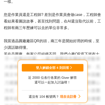
一樣。
您是作業員還是工程師? 差別是作業員會做case，工程師會
看結果看圖說故事，甚至找到問題，在AI還沒取代以前，工
程師有兩三年歷練可以去的單位非常多。
我當過晶圓廠廠區QR的頭，兩三年是開始好用的時候，至
少講話聽得懂。
若在晶圓廠，每家公司組織不同，我們小廠QR底下就有十
個課，我會讓大家定期輪調，但是不能輪夜班是最大問題，
夜班技術員若沒日夜輪調要熬到上常日班，我稍微觀察一下
登入解鎖全部
4
則回答
幾乎都要十年以上年資才可能排的到。
近 2000 位各行各業的 Giver 解答
還可以一起加入討論唷！
"工作內容過於封閉" 這個我就不太懂是甚麼意思?
FA和FAB看顯微鏡，還有OQA看OM 都是讓很多人羨慕的
還沒有 104 帳號嗎？
現在去註冊
工作，還有DCC每天可以坐著看電腦，有些人眼睛會受不