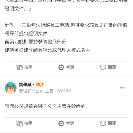
代辦請假手續。辦理請假手續時，雇主得要求勞工提出有關
證明文件。」
針對一~三點無法拒絕員工申請,但可要求該員走正常的請假
程序並提出證明文件
而第四點則屬於勞資協商部分
建議可從建立績效評比或代理人模式著手
拍手
肯定
回覆
劉學融
・
關注
管理顧問公司 主管
・
2022/4/2
請問公司規章在哪？公司主管在幹啥的。
拍手
肯定
回覆