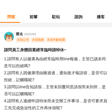
問答
前輩
駐站
諮詢
播客
職涯診所
/
人力資源
/
請問員工身體因素經常臨時請特休~
匿名
2022/4/1
未填公司
未填職務
未填年齡範圍
請問員工身體因素經常臨時請特休~
1.請問有人以健康為由經常臨時用line報備，主管已讀未同
意可以拒絕嗎?
2.請問有人因健康理由睡過過，通知後才報請假，是否可以
拒絕，記曠職呢?
3.請問以line告知請假，主管未回覆同意請假而未到班，是
否可以記曠職呢?
4.請問有人連續申請特休而未交辦工作事項，是否可要求員
工先完成急迫性的工作再休假呢?