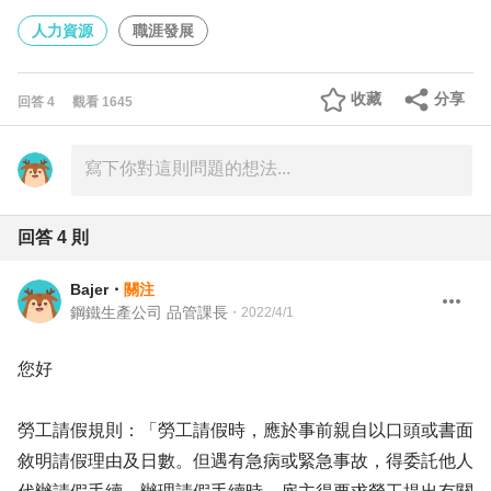
人力資源
職涯發展
收藏
分享
回答
4
觀看
1645
回答
4
則
Bajer
・
關注
鋼鐵生產公司 品管課長
・
2022/4/1
您好
勞工請假規則：「勞工請假時，應於事前親自以口頭或書面
敘明請假理由及日數。但遇有急病或緊急事故，得委託他人