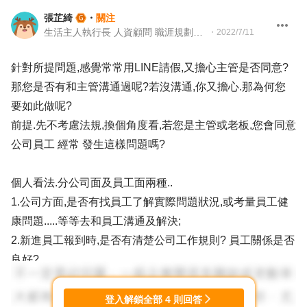
張芷綺
・
關注
生活主人執行長 人資顧問 職涯規劃顧問 講師
・
2022/7/11
針對所提問題,感覺常常用LINE請假,又擔心主管是否同意?
那您是否有和主管溝通過呢?若沒溝通,你又擔心.那為何您
要如此做呢?
前提.先不考慮法規,換個角度看,若您是主管或老板,您會同意
公司員工 經常 發生這樣問題嗎?
個人看法.分公司面及員工面兩種..
1.公司方面,是否有找員工了解實際問題狀況,或考量員工健
康問題.....等等去和員工溝通及解決;
2.新進員工報到時,是否有清楚公司工作規則? 員工關係是否
良好?
3.公司文化是否都這樣?..也就從上到下都可如此...
4.主管是否有負責任?當員工請假,有無代理人可代班等
登入解鎖全部
4
則回答