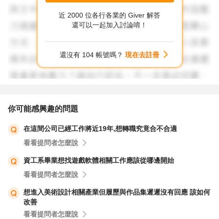
等.........
近 2000 位各行各業的 Giver 解答
員工方面:
還可以一起加入討論唷！
1.有無誠實和公司告知自己的身體狀況?
2.健康出現問題,是否一定要工作?若一定要工作,是否可和公
還沒有 104 帳號嗎？
現在去註冊
司談其他方式,例計時制.,等等...
3.經常請假,是否有考慮"留職停薪"?待身體好再回到工作崗
位上.
4.有無考量您經常請假,已加重同事工作的負擔?及公司運作
你可能感興趣的問題
的困擾?(要補人也不是,不補人,同仁工作重)
在這間公司已經工作將近19年,想轉職究竟合不合適
5.到公司上班,有基本的職場倫理,要互助,互惠.
看看提問者怎麼說
資工系畢業想找遊戲軟體相關工作應該從哪邊開始
看看提問者怎麼說
想進入美術設計相關產業但履歷與作品集遲遲沒有回應 該如何
改善
看看提問者怎麼說