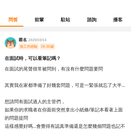
問答
前輩
駐站
諮詢
播客
職涯診所
/
不分職務
/
在面試時，可以看筆記嗎？
匿名
2020/10/14
無工作經驗
26-30歲
在面試時，可以看筆記嗎？
在面試的尾聲很常被問到，有沒有什麼問題要問
其實我在家都準備了好幾套問題，可是一緊張就忘了大半...
想請問有面試過人的主管們，
如果你的求職者在你面前突然拿出小紙條/筆記本看著上面
的問題提問
這樣感覺好嗎...會覺得有認真準備還是怎麼幾個問題也記不