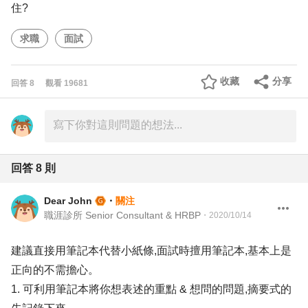
住?
求職
面試
收藏
分享
回答
8
觀看
19681
回答
8
則
Dear John
・
關注
職涯診所 Senior Consultant & HRBP
・
2020/10/14
建議直接用筆記本代替小紙條,面試時擅用筆記本,基本上是
正向的不需擔心。
1. 可利用筆記本將你想表述的重點 & 想問的問題,摘要式的