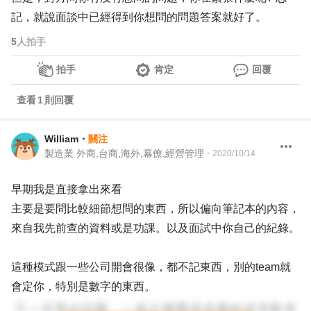
記，就說面談中已經得到你想問的問題答案就好了。
5
人拍手
拍手
肯定
回覆
查看
1
則回覆
William
・
關注
製造業 外商,台商,海外,幕僚,經營管理
・
2020/10/14
早期我是直接拿出來看
主要是要問比較細節想問的東西，所以偏向筆記本的內容，
來自我先前查的資料或是功課。以及面試中你自己的紀錄。
這種模式跟一些公司開會很像，都不記東西，別的team就
會定你，特別是數字的東西。