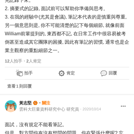
先記錄下來。
2. 摘要式的記錄, 面試前可以幫助你準備與思考。
3. 在我的經驗中(尤其是會議), 筆記本代表的是慎重與尊重,
另一個意思則是, 你不可能清楚的記下每個細節, 就像前面
William前輩提到的, 東西都不記, 在日常工作中很容易被考
倒甚至造成其它團隊的困擾, 因此有筆記的習慣, 通常也是企
業主觀察的重點細節之一。
12
人拍手
・
2
人肯定
拍手
肯定
回覆
查看
1
則回覆
黃志堅
・
關注
雲科大巨量資料研究中心 研究員
・
2020/10/14
面試，沒有規定不能看筆記。
但是，對方問你有沒有想問的問題，你在緊張什麼呢? 忘