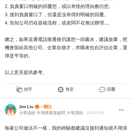
2. 負責窗口明確的回覆您，或以奇怪的理由敷衍您。
3. 接到負責窗口了，但還是沒有得到明確的回覆。
4. 告知公司仍在簽核流程，或老闆不在無法辦理...。
總之，如果這通電話接通後仍讓您一頭霧水，建議放棄，把
機會留給其他公司。企業在徵才，求職者也在評估企業，選
擇是平等的。
以上意見提供參考。
拍手
肯定
回覆
Jim Liu
・
關注
大學講師 半導體產業顧問 大學講師
・
2/24 21:35
每家公司做法不一樣，我的經驗都建議沒接到通知就不用浪