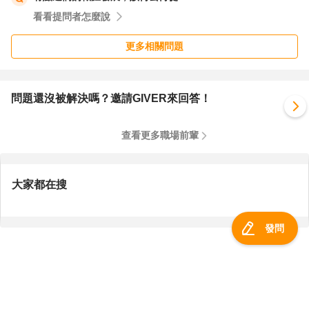
看看提問者怎麼說
正式報到以前就是繼續投履歷，沒有回應就不用執著為什
更多相關問題
麼，你不會知道的原因。
的確有極少數求職者，我們認為有緣人，會提點一下要注意
改進甚麼，碰到要感謝。
問題還沒被解決嗎？邀請GIVER來回答！
萍水相逢，忠言逆耳，沒必要得罪人。有緣再相見，無緣就
謝謝再聯絡。
查看更多職場前輩
就繼續加油投履歷和面談了!
祝 早日找到理想工作!
大家都在搜
發問
服務總覽