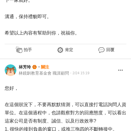
下一家就好。
溝通，保持禮貌即可。
希望以上內容有幫助到你，祝福你。
拍手
肯定
回覆
林芳玲
・
關注
林鏡釧教育基金會 職涯顧問
・
2/24 15:19
您好，
在這個狀況下，不要再默默猜測，可以直接打電話詢問人資
單位。在這個過程中，也請觀察對方的回應態度，可以看出
這家公司是否有制度、誠信、以及行政效率?
1. 很快的接到負責的窗口，或推三拖四的不斷轉接中。