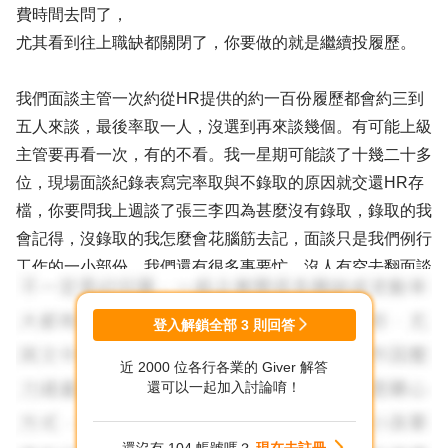
費時間去問了，
尤其看到往上職缺都關閉了，你要做的就是繼續投履歷。
我們面談主管一次約從HR提供的約一百份履歷都會約三到
五人來談，最後率取一人，沒選到再來談幾個。有可能上級
主管要再看一次，有的不看。我一星期可能談了十幾二十多
位，現場面談紀錄表寫完率取與不錄取的原因就交還HR存
檔，你要問我上週談了張三李四為甚麼沒有錄取，錄取的我
會記得，沒錄取的我怎麼會花腦筋去記，面談只是我們例行
工作的一小部份，我們還有很多事要忙，沒人有空去翻面談
表上的紀錄。都不率取了，很多主管也不會太認真寫原因。
登入解鎖全部
3
則回答
看你面談這家公司的規模大小，若是小公司沒幾個人來談也
近 2000 位各行各業的 Giver 解答
許還可能HR記得，
還可以一起加入討論唷！
大公司HR每週聯絡面談人數幾十人，沒有這多時間去幫你
翻面談表告訴你面談主管填寫的原因，人家實在是太忙了，