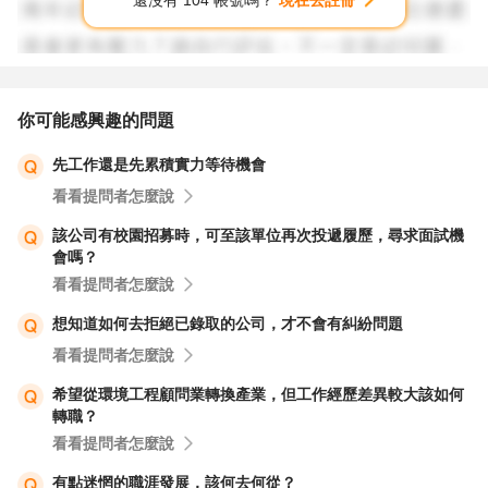
還沒有 104 帳號嗎？
現在去註冊
就算知道也可能不想得罪人說實話。
你很想知道結果就直接打電話去問，HR應該有給聯絡方
式，大機率是制式的回覆。基本不可能接到比較花時間有印
你可能感興趣的問題
象的面談主管，除非他有給你名片可以發郵件去問。正常情
先工作還是先累積實力等待機會
況面談主管不會給尚未錄取者聯絡方式以免工作受干擾。我
看看提問者怎麼說
以前在公司最忙的時候每天有一兩百封郵件，大部份和自己
無直接有關，都要等假日值班時有時間慢慢砍郵件，不然信
該公司有校園招募時，可至該單位再次投遞履歷，尋求面試機
會嗎？
箱會爆掉。真有可能郵件被淹沒在裡面。
看看提問者怎麼說
HR的工作是趕快幫用人單位找到適合的人，每天備用然單
想知道如何去拒絕已錄取的公司，才不會有糾紛問題
位追著問人甚麼時候來? 忙都忙不完，錄取者簽核完要發
看看提問者怎麼說
offer，確認報到時間，確認有來報到，確認試用期滿，結
希望從環境工程顧問業轉換產業，但工作經歷差異較大該如何
案。實在沒有時間去關心處理沒錄取的人，也不是所有公司
轉職？
會給未錄取者感謝信。有些大公司有很多廠區，A廠沒錄取
看看提問者怎麼說
有可能被B廠找去談。
有點迷惘的職涯發展，該何去何從？