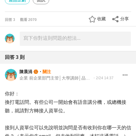
產品企劃
面試
收藏
分享
回答
3
觀看
2070
回答
3
則
陳晨涓
・
關注
企業 前企業部門主管│大學講師│品牌與組織發展顧問
・
2/24 14:37
你好：
換打電話問。有些公司一開始會有語音講分機，或總機接
聽，就請對方轉接人資單位。
接到人資單位可以先說明並詢問是否有收到你在哪一天的信