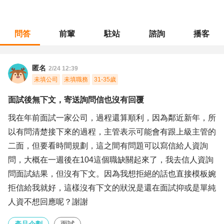
問答
前輩
駐站
諮詢
播客
職涯診所
/
產品企劃
/
面試後無下文，寄送詢問信也沒有回覆
匿名
2/24 12:39
未填公司
未填職務
31-35歲
面試後無下文，寄送詢問信也沒有回覆
我在年前面試一家公司，過程還算順利，因為鄰近新年，所
以有問清楚接下來的過程，主管表示可能會有跟上級主管的
二面，但要看時間規劃，這之間有問題可以寫信給人資詢
問，大概在一週後在104這個職缺關起來了，我去信人資詢
問面試結果，但沒有下文。因為我想拒絕的話也直接模板婉
拒信給我就好，這樣沒有下文的狀況是還在面試抑或是單純
人資不想回應呢？謝謝