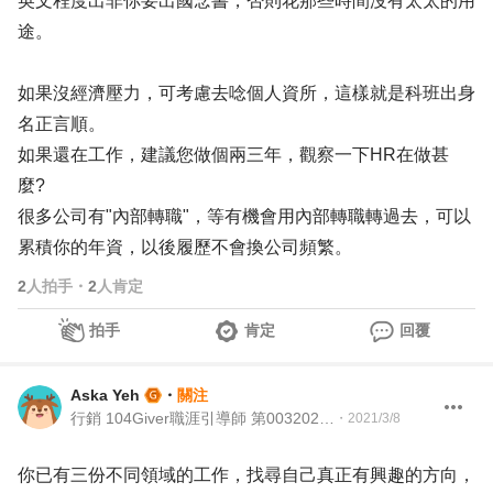
英文程度出非你要出國念書，否則花那些時間沒有太太的用
途。
如果沒經濟壓力，可考慮去唸個人資所，這樣就是科班出身
名正言順。
如果還在工作，建議您做個兩三年，觀察一下HR在做甚
麼?
很多公司有"內部轉職"，等有機會用內部轉職轉過去，可以
累積你的年資，以後履歷不會換公司頻繁。
2
人拍手
・
2
人肯定
拍手
肯定
回覆
Aska Yeh
・
關注
行銷 104Giver職涯引導師 第003202310012號
・
2021/3/8
你已有三份不同領域的工作，找尋自己真正有興趣的方向，