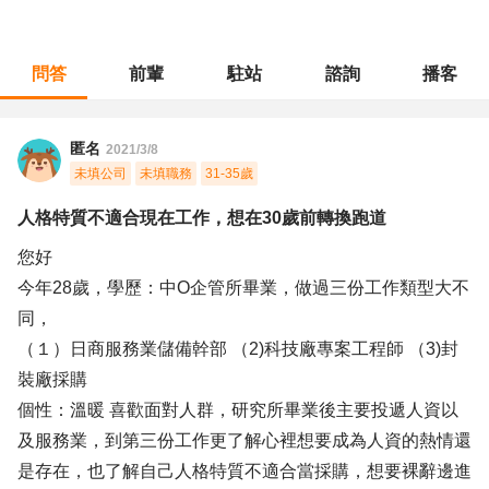
問答
前輩
駐站
諮詢
播客
職涯診所
/
採購倉管
/
人格特質不適合現在工作，想在30歲前轉換跑道
匿名
2021/3/8
未填公司
未填職務
31-35歲
人格特質不適合現在工作，想在30歲前轉換跑道
您好
今年28歲，學歷：中O企管所畢業，做過三份工作類型大不
同，
（１）日商服務業儲備幹部 （2)科技廠專案工程師 （3)封
裝廠採購
個性：溫暖 喜歡面對人群，研究所畢業後主要投遞人資以
及服務業，到第三份工作更了解心裡想要成為人資的熱情還
是存在，也了解自己人格特質不適合當採購，想要裸辭邊進