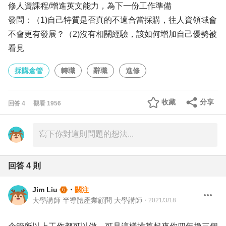
修人資課程/增進英文能力，為下一份工作準備
發問：（1)自己特質是否真的不適合當採購，往人資領域會
不會更有發展？（2)沒有相關經驗，該如何增加自己優勢被
看見
採購倉管
轉職
辭職
進修
收藏
分享
回答
4
觀看
1956
回答
4
則
Jim Liu
・
關注
大學講師 半導體產業顧問 大學講師
・
2021/3/18