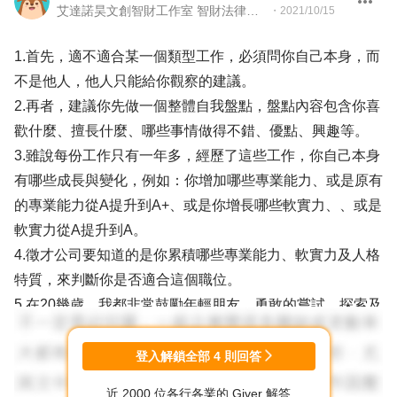
艾達諾昊文創智財工作室 智財法律顧問 職涯諮詢導師
・
2021/10/15
1.首先，適不適合某一個類型工作，必須問你自己本身，而
不是他人，他人只能給你觀察的建議。
2.再者，建議你先做一個整體自我盤點，盤點內容包含你喜
歡什麼、擅長什麼、哪些事情做得不錯、優點、興趣等。
3.雖說每份工作只有一年多，經歷了這些工作，你自己本身
有哪些成長與變化，例如：你增加哪些專業能力、或是原有
的專業能力從A提升到A+、或是你增長哪些軟實力、、或是
軟實力從A提升到A。
4.徵才公司要知道的是你累積哪些專業能力、軟實力及人格
特質，來判斷你是否適合這個職位。
5.在20幾歲，我都非常鼓勵年輕朋友，勇敢的嘗試、探索及
摸索，重點是這些的累積是否都有為你加分。
6.最後，我很喜歡的一句話跟你分享，人生沒有白走的路，
登入解鎖全部
4
則回答
凡走過必留下痕跡。
近 2000 位各行各業的 Giver 解答