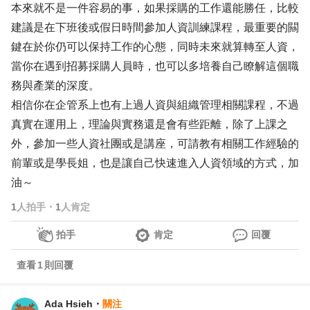
本來就不是一件容易的事，如果採購的工作還能勝任，比較
建議是在下班後或假日時間參加人資訓練課程，最重要的闗
鍵在於你仍可以保持工作的心態，同時未來就算轉至人資，
當你在遇到招募採購人員時，也可以多培養自己瞭解這個職
務與產業的深度。
相信你在企管系上也有上過人資與組織管理相關課程，不過
真實在運用上，理論與實務還是會有些距離，除了上課之
外，參加一些人資社團或是講座，可請教有相關工作經驗的
前輩或是學長姐，也是讓自己快速進入人資領域的方式，加
油～
1
人拍手
・
1
人肯定
拍手
肯定
回覆
查看
1
則回覆
Ada Hsieh
・
關注