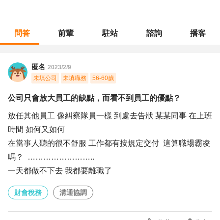
問答
前輩
駐站
諮詢
播客
職涯診所
/
財會稅務
/
公司只會放大員工的缺點，而看不到員工的優點？
匿名
2023/2/9
未填公司
未填職務
56-60歲
公司只會放大員工的缺點，而看不到員工的優點？
放任其他員工 像糾察隊員一樣 到處去告狀 某某同事 在上班
時間 如何又如何
在當事人聽的很不舒服 工作都有按規定交付 這算職場霸凌
嗎？ ……………………..
一天都做不下去 我都要離職了
財會稅務
溝通協調