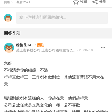
收藏
分享
回答
5
觀看
2571
回答
5
則
稽核長CAE
・
關注
某上市科技公司 上市公司稽核主管CAE
・
2023/2/10
您好：
不很清楚你的細節，不過，
行得直做得正，工作都有做到位，其他流言蜚語不用太在
意！
職場到處都有這樣的人！你越在意，他們越得意！
公司若放任就是企業文化的一種！若不喜歡，