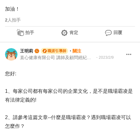
加油！
2
人拍手
拍手
肯定
回覆
王明莉
・
關注
職涯引導師
直心健康有限公司 講師及顧問經紀人、園藝治療師、就業服務專業人員、104Giver職涯引導師
・
2023/2/9
您好:
1、每家公司都有每家公司的企業文化，是不是職場霸凌是
有法律定義的!
2、請參考這篇文章--什麼是職場霸凌？遇到職場霸凌可以
怎麼作？