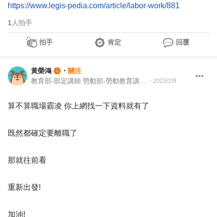
https://www.legis-pedia.com/article/labor-work/881
1
人拍手
拍手
肯定
回覆
黃榮鴻
・
關注
教育部-部定講師 勞動部-勞動教育講師 職業安全衛生講師＆職涯顧問＆ 教育訓練顧問＆人生教練
・
2023/2/9
算不算職場霸凌 你上網找一下資料就有了
既然都確定要離職了
那就往前看
重新出發!
加油!