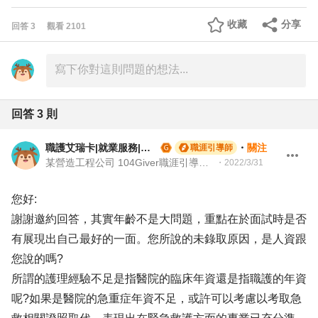
收藏
分享
回答
3
觀看
2101
回答
3
則
職護艾瑞卡|就業服務|職涯引導
・
關注
職涯引導師
某營造工程公司 104Giver職涯引導師 第003202510013號
・
2022/3/31
您好:
謝謝邀約回答，其實年齡不是大問題，重點在於面試時是否
有展現出自己最好的一面。您所說的未錄取原因，是人資跟
您說的嗎?
所謂的護理經驗不足是指醫院的臨床年資還是指職護的年資
呢?如果是醫院的急重症年資不足，或許可以考慮以考取急