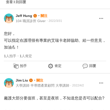
查看
3
則回覆
Jeff Hung
・
關注
104 職涯診所 Giver
・
2022/3/31
您好，
可以指定在護理很有專業的艾瑞卡老師協助、給一些意見，
加油💪！
1
人拍手
・
1
人肯定
拍手
肯定
回覆
Jim Liu
・
關注
大學講師 半導體產業顧問 大學講師
・
2022/4/2
廠護大部分要值班，甚至是夜班，不知道您是否可以配合?