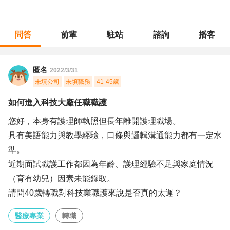
問答
前輩
駐站
諮詢
播客
職涯診所
/
醫療專業
/
如何進入科技大廠任職職護
匿名
2022/3/31
未填公司
未填職務
41-45歲
如何進入科技大廠任職職護
您好，本身有護理師執照但長年離開護理職場。
具有美語能力與教學經驗，口條與邏輯溝通能力都有一定水
準。
近期面試職護工作都因為年齡、護理經驗不足與家庭情況
（育有幼兒）因素未能錄取。
請問40歲轉職對科技業職護來說是否真的太遲？
醫療專業
轉職