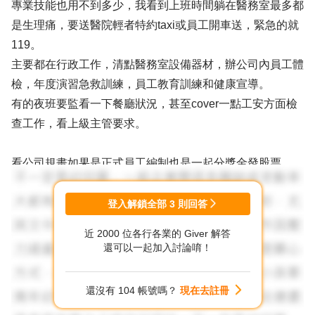
專業技能也用不到多少，我看到上班時間躺在醫務室最多都
是生理痛，要送醫院輕者特約taxi或員工開車送，緊急的就
119。
主要都在行政工作，清點醫務室設備器材，辦公司內員工體
檢，年度演習急救訓練，員工教育訓練和健康宣導。
有的夜班要監看一下餐廳狀況，甚至cover一點工安方面檢
查工作，看上級主管要求。
看公司規畫如果是正式員工編制也是一起分獎金發股票，
但是這幾年很多公司開始外包給醫院，以上的福利都沒有。
登入解鎖全部
3
則回答
如果不想輪班可以考慮考校護，薪水低點但是生活正常可以
近 2000 位各行各業的 Giver 解答
兼顧家庭。
還可以一起加入討論唷！
祝好運!
還沒有 104 帳號嗎？
現在去註冊