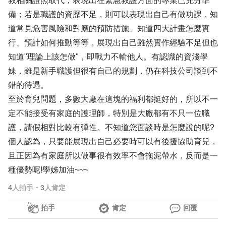
救相關證照取代，表現出在緊急救護方面的專業已充分準
備；若是職護的資歷不足，則可以表現出自己有做功課，知
道常見危害風險和對應的預防措施、知道四大計畫怎麼實
行、預計如何推動等等，展現出自己雖然實作經驗不足但也
知道"理論上該怎做"，即戰力不輸他人。有認識的資淺學
妹，雖是新手職護但很有自己的規劃，仍在科技公司談到不
錯的待遇。
至於育兒問題，多數大廠在這塊的福利都挺好的，所以不一
定不能接受有家庭的護理師，特別是大廠都有不只一位職
護，請假相對比較有彈性。不知道您面談時是怎麼說的呢?
個人認為，只要能展現出自己必要時可以有後援協助育兒，
且正因為有家庭所以做事很有效率不會拖泥帶水，反而是一
種優勢呢!學姊加油~~~
4
人拍手
・
3
人肯定
拍手
肯定
回覆