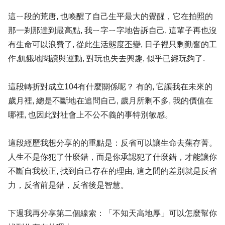
這ㄧ段的荒唐, 也喚醒了自己生平最大的覺醒，它在拍照的
那一剎那達到最高點, 我ㄧ字ㄧ字地告訴自己, 這輩子再也沒
有生命可以浪費了, 從此生活態度丕變, 日子裡只剩勤奮的工
作,飢餓地閱讀與運動, 對玩也失去興趣, 似乎已經玩夠了.
這段轉折對成立104有什麼關係呢？ 有的, 它讓我在未來的
歲月裡, 總是不斷地在追問自己, 歲月所剩不多, 我的價值在
哪裡, 也因此對社會上不公不義的事特別敏感。
這段經歷我想分享的的重點是：反省可以讓生命去蕪存菁。
人生不是你犯了什麼錯，而是你承認犯了什麼錯，才能讓你
不斷自我校正, 找到自己存在的理由, 這之間的差別就是反省
力，反省前是錯，反省後是智慧。
下週我再分享第二個線索：「不知天高地厚」可以怎麼幫你