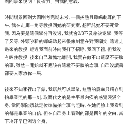
到的事來說明「反省力」對我的意義.
時間場景回到大四剛考完期末考, ㄧ個炎熱且蟬鳴刺耳的下
午, 我在走廊ㄧ角等教授回她的研究室, 想拜託她不要死當
我, 因為要是這個學分再沒過, 我就會2/3不及格被退學. 我等
了又等, 外頭吵雜的蟬鳴聽起來很像刻意在對我嘲笑. 遠遠走
過來的教授, 經過我面前時向我打了招呼, 我回了禮, 但我沒
有叫住教授, 後來自己羞愧地離開, 我實在做不出這麼不要臉
的事, 雖然ㄧ開始就不應該有這種不要臉的念頭, 自己沒讀書
卻要人家放你ㄧ馬.
後來不知哪裡出了錯, 我居然可以畢業, 短暫的慶幸只殘存到
拍畢業照的那ㄧ刻, 取而代之的是生平最內疚的感覺襲滿全
身, 當同學陸續就定位準備拍全班合照時, 在她們臉上我看到
的都是畢業的自信, 但在自己身上看到的卻是四年的空白, 當
下冷汗早已濕透全身。