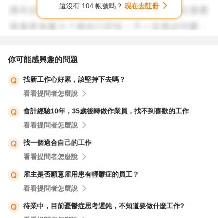
還沒有 104 帳號嗎？
現在去註冊
在寫第ㄧ個體驗前, 我想先問你:如果有一天你得到諾貝爾
獎，你會發表什麼樣的感言？
我聽過最喜歡的感言是John Nash 的。他在20幾歲發表他
你可能感興趣的問題
最有名的「Game Theory賽局理論 」後, 不幸在30歲得到了
找新工作心好累，該堅持下去嗎？
精神分裂症，還好因為有他夫人的照顧才得以康復, 直到65
看看提問者怎麼說
歲時獲得諾貝爾獎，因此在他的演說裏他說「你是我存在的
理由，你是我所有的理由」, 這個「你」代表他對老婆的感
會計經驗10年，35歲後轉做作業員，找不到喜歡的工作
激以及數學帶給他的喜悅。
看看提問者怎麼說
找一個適合自己的工作
John的諾貝爾獎得獎感言
https://youtu.be/-8Zo-NiQFtU
看看提問者怎麼說
雇主是否願意雇用患有輕鬱症的員工？
聽過後, 你會想知道你存在的理由是什麼嗎？如果你想知道
看看提問者怎麼說
但還沒找到，那麼我會在未來跟你描述我是怎麼找到我的理
由供你參考。
待業中，目前憂鬱症思考遲鈍，不知道要做什麼工作?