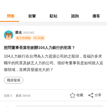
問答
前輩
駐站
諮詢
播客
職涯診所
/
不分職務
/
想問董事長當初創辦104人力銀行的初衷？
匿名
2021/4/1
無工作經驗
26-30歲
想問董事長當初創辦104人力銀行的初衷？
104人力銀行在台灣為人力資源公司的之龍頭，造福許多求
職中的民眾及缺乏人力的公司。很好奇董事長是如何踏入這
個領域，並將其發揚光大的？
職涯發展
收藏
分享
回答
8
觀看
39040