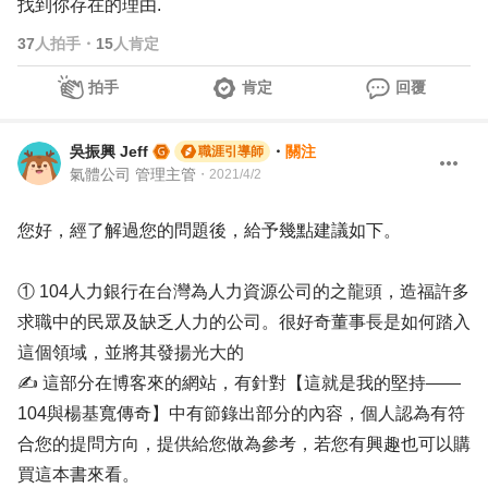
找到你存在的理由.
37
人拍手
・
15
人肯定
拍手
肯定
回覆
吳振興 Jeff
・
關注
職涯引導師
氣體公司 管理主管
・
2021/4/2
您好，經了解過您的問題後，給予幾點建議如下。
① 104人力銀行在台灣為人力資源公司的之龍頭，造福許多
求職中的民眾及缺乏人力的公司。很好奇董事長是如何踏入
這個領域，並將其發揚光大的
✍ 這部分在博客來的網站，有針對【這就是我的堅持——
104與楊基寬傳奇】中有節錄出部分的內容，個人認為有符
合您的提問方向，提供給您做為參考，若您有興趣也可以購
買這本書來看。