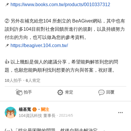
📌
https://www.books.com.tw/products/0010337312
② 另外在補充給您104 所創立的 BeAGiver網站，其中也有
談到許多104目前對社會回饋所進行的規劃，以及持續努力
付出的方向，也可以做為您的參考資料。
📌
https://beagiver.104.com.tw/
👍 以上幾點是個人的建議分享，希望能夠解答到您的問
題，也願您能夠順利找到想要的方向與答案，祝好運。
10
人拍手
・
6
人肯定
拍手
肯定
回覆
楊基寬
・
關注
104資訊科技 董事長
・
2021/4/5
(ㄧ) 「找出最困難的問題，然後自願去解決它。」