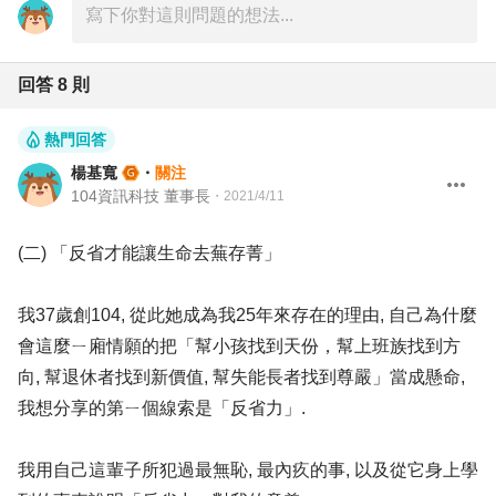
回答
8
則
熱門回答
楊基寬
・
關注
104資訊科技 董事長
・
2021/4/11
(二) 「反省才能讓生命去蕪存菁」
我37歲創104, 從此她成為我25年來存在的理由, 自己為什麼
會這麼ㄧ廂情願的把「幫小孩找到天份，幫上班族找到方
向, 幫退休者找到新價值, 幫失能長者找到尊嚴」當成懸命,
我想分享的第ㄧ個線索是「反省力」.
我用自己這輩子所犯過最無恥, 最內疚的事, 以及從它身上學