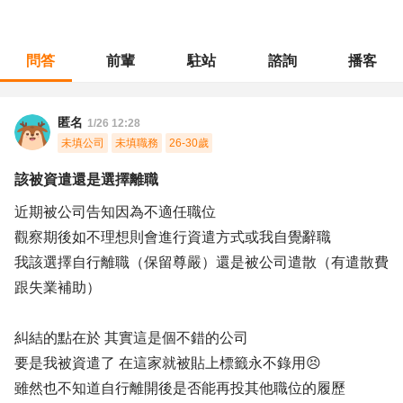
問答
前輩
駐站
諮詢
播客
職涯診所
/
客戶服務
/
該被資遣還是選擇離職
匿名
1/26 12:28
未填公司
未填職務
26-30歲
該被資遣還是選擇離職
近期被公司告知因為不適任職位
觀察期後如不理想則會進行資遣方式或我自覺辭職
我該選擇自行離職（保留尊嚴）還是被公司遣散（有遣散費
跟失業補助）
糾結的點在於 其實這是個不錯的公司
要是我被資遣了 在這家就被貼上標籤永不錄用😣
雖然也不知道自行離開後是否能再投其他職位的履歷