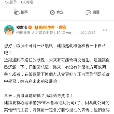
7
人拍手
・
1
人肯定
拍手
肯定
回覆
穆廣浩
・
關注
職涯引導師
仰德集團 人力資源主管｜104Giver職涯引導師第003202410009號
・
1/26 15:39
您好，職涯不可能一路順風，建議趁此機會檢視一下自己
吧！
近期遇到不適任的狀況，未來有可能會再次發生。建議讓自
己沉澱一下，仔細回想這一路來，有沒有什麼地方可以調
整？或者，在某個當下換個方式會更好？正向面對問題並從
中學習，較有利未來的發展唷！
再來，資遣還是離職？我建議選資遣！
建議要有心理準備(未來不會再進此公司) 了，因為此公司的
其他部門主管，聘僱前一定會打聽你過往的表現，他們會得