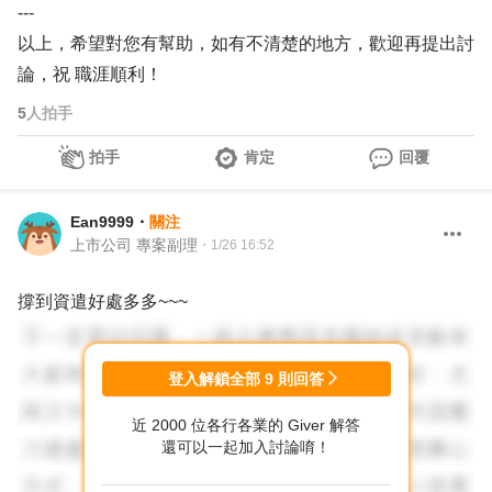
---
以上，希望對您有幫助，如有不清楚的地方，歡迎再提出討
論，祝 職涯順利！
5
人拍手
拍手
肯定
回覆
Ean9999
・
關注
上市公司 專案副理
・
1/26 16:52
撐到資遣好處多多~~~
登入解鎖全部
9
則回答
近 2000 位各行各業的 Giver 解答
還可以一起加入討論唷！