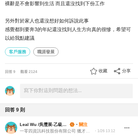
裸辭是不會影響到生活 而且還沒找到下份工作
另外對於家人也還沒想好如何訴說此事
感覺都到要奔3的年紀還沒找到人生方向真的很慘，希望可
以給我點建議
客戶服務
職涯發展
收藏
分享
回答
9
觀看
2124
回答
9
則
Leal Wu /吳灃展-乙級就業服務技術士
・
關注
一零四資訊科技股份有限公司 獵才招聘處 Headhunter 104 獵才顧問
・
1/26 13:12