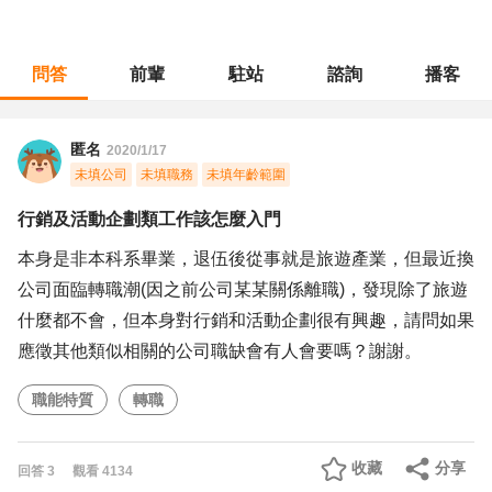
問答
前輩
駐站
諮詢
播客
職涯診所
/
不分職務
/
行銷及活動企劃類工作該怎麼入門
匿名
2020/1/17
未填公司
未填職務
未填年齡範圍
行銷及活動企劃類工作該怎麼入門
本身是非本科系畢業，退伍後從事就是旅遊產業，但最近換
公司面臨轉職潮(因之前公司某某關係離職)，發現除了旅遊
什麼都不會，但本身對行銷和活動企劃很有興趣，請問如果
應徵其他類似相關的公司職缺會有人會要嗎？謝謝。
職能特質
轉職
收藏
分享
回答
3
觀看
4134