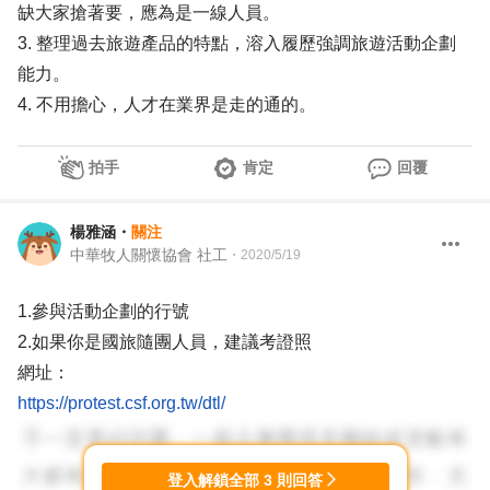
缺大家搶著要，應為是一線人員。
3. 整理過去旅遊產品的特點，溶入履歷強調旅遊活動企劃
能力。
4. 不用擔心，人才在業界是走的通的。
拍手
肯定
回覆
楊雅涵
・
關注
中華牧人關懷協會 社工
・
2020/5/19
1.參與活動企劃的行號
2.如果你是國旅隨團人員，建議考證照
網址：
https://protest.csf.org.tw/dtl/
登入解鎖全部
3
則回答