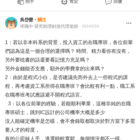
拍手
肯定
回覆
吳岱螢
・
關注
求職中 研究助理斜摃代理老師
・
2024/2/24
1：若以非本科系的背景，投入資工的在職專班，各位前輩
們認為這是一個合理的選擇嗎？ 時間、精力看你有沒有，
另外要唸書的話還要看記憶力充足嗎？
另外金錢能否支應，額外的學費拿的出來嗎？
2：由於是程式小白，是否建議先而外去上一些程式的課
程，再考慮資工系所得在職專班？會比較有利一點，職工系
在職專班考試應該避不開程式語言。
3：以各位前輩的經驗，若能順利畢業，這種非純的在職
專班碩士，跳到IC設計的公司機率大概是多少
沒人能確定機率是怎樣，會不會錄取都取決於對方當下多需
要人才的程度，
有的公司缺人手，逃選時較寬鬆，每個情況都不一樣。