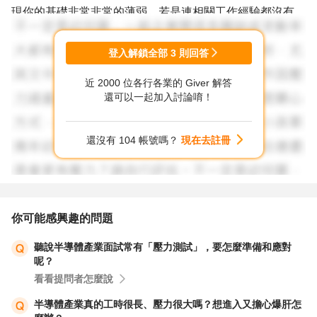
現你的基礎非常非常的薄弱，若是連相關工作經驗都沒有，
完全0基礎的狀況下，搞不定你還是要想辦法會人家已經在
大學就會的東西。
登入解鎖全部
3
則回答
否則，到了碩班課堂，你會發現，老師同學都當你已經知道
近 2000 位各行各業的 Giver 解答
的狀況下，你根本連同學的報告都聽不懂，更別說要想辦法
還可以一起加入討論唷！
讀懂老師指定的原文書了！
基本碩班課程，可能只有第一二天看得到老師在台上，講完
還沒有 104 帳號嗎？
現在去註冊
課綱和指定讀本，剩下的都是要你自己去唸去報告。而且，
若有外籍生，老師整堂英文授課也不是不可能的。這可不是
高中，老師會一步步帶你走向答案的，答案要自己找的。更
不會像私校，還會給你畫範圍！他們頂大在大學時，可能就
你可能感興趣的問題
「無範圍」學習了，更別說碩班，就只有一堆參考書目後，
聽說半導體產業面試常有「壓力測試」，要怎麼準備和應對
你要自己看！
呢？
dead line到了，沒東西肯定不會過喔！這就是碩班！
看看提問者怎麼說
真的，光學就學不完了，他們也沒那麼多的時間，幫你從基
半導體產業真的工時很長、壓力很大嗎？想進入又擔心爆肝怎
礎講起喔！