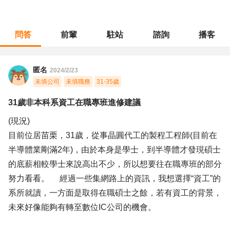
問答
前輩
駐站
諮詢
播客
職涯診所
/
製程規劃
/
31歲非本科系資工在職專班進修建議
匿名
2024/2/23
未填公司
未填職務
31-35歲
31歲非本科系資工在職專班進修建議
(現況)
目前位居苗栗，31歲，從事晶圓代工的製程工程師(目前在
半導體業剛滿2年)，由於本身是學士，到半導體才發現碩士
的底薪相較學士來說高出不少，所以想要往在職專班的部分
努力看看。 經過一些集網路上的資訊，我想選擇“資工”的
系所就讀，一方面是取得在職碩士之餘，若有資工的背景，
未來好像能夠有轉至數位IC公司的機會。