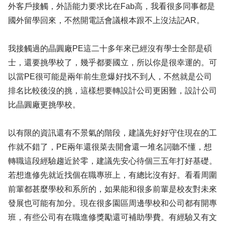
外客戶接觸，外語能力要求比在Fab高，我看很多同事都是
國外留學回來，不然開電話會議根本跟不上沒法記AR。
我接觸過的晶圓廠PE這二十多年來已經沒有學士全部是碩
士，還要挑學校了，幾乎都要國立，所以你是很幸運的。可
以當PE很可能是兩年前生意爆好找不到人，不然就是公司
排名比較後沒的挑，這樣想要轉設計公司更困難，設計公司
比晶圓廠更挑學校。
以有限的資訊還有不景氣的階段，建議先好好守住現在的工
作就不錯了，PE兩年還很菜去開會還一堆名詞聽不懂，想
轉職這段經驗趨近於零，建議先安心待個三五年打好基礎。
若想進修先就近找個在職專班上，有總比沒有好。看看周圍
前輩都甚麼學校和系所的，如果能和很多前輩是校友對未來
發展也可能有加分。現在很多園區周邊學校和公司都有開專
班，有些公司有在職進修獎勵還可補助學費。有經驗又有文