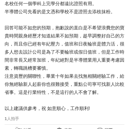
名校任何一個學科上完學分都遠比證照有用。
半導體公司先看的是文憑和學校不是證照去添枝抹粉。
回答可能不如您的預期，抱歉說的直白是不希望浪費您的寶
貴時間親身經歷才知道結果不如預期，趁早調整好自己的方
向，而且你已經有年紀壓力，值班和日夜輪班是體力活，很
多人想去設計公司是為了不要輪班或假日值班，但是工作時
間非常長又經常加班，年紀絕對是半導體業用人重要考慮因
素，轉職跳槽要審慎。
注意資歷的關聯性，畢業十年如果去找無相關經驗工作，給
你無經驗新人起薪你也很難接受，重點公司寧可找新人比較
省事。這是行業特性，不是這行的人不會了解。
以上建議供參考，祝 如意順心，工作順利!
1
人拍手