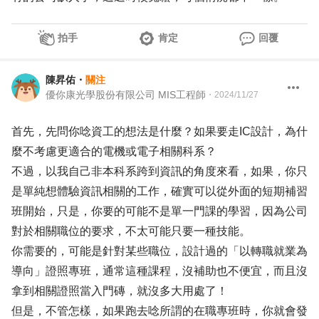
拍手
肯定
回覆
陳昇佑
・
關注
優你康光學股份有限公司 MIS工程師
・
2024/11/27
首先，先問你唸資工的想法是什麼？如果要走IC設計，為什
麼不考慮更適合的電機或電子相關科系？
不過，以我自己非本科系跨到資訊的角度來看，如果，你只
是單純想體驗資訊相關的工作，確實可以從外面的短期補習
班開始，只是，你要的可能不是單一門課的學習，因為公司
對於相關職位的要求，不太可能只要一種技能。
你需要的，可能是針對某些職位，設計過的「以轉職就業為
導向」證照專班，通常這種課程，沒補助也不便宜，而且沒
拿到相關證照當入門磚，就沒多大用處了！
但是，不管怎樣，如果跑去唸所謂的在職專班時，你就會發