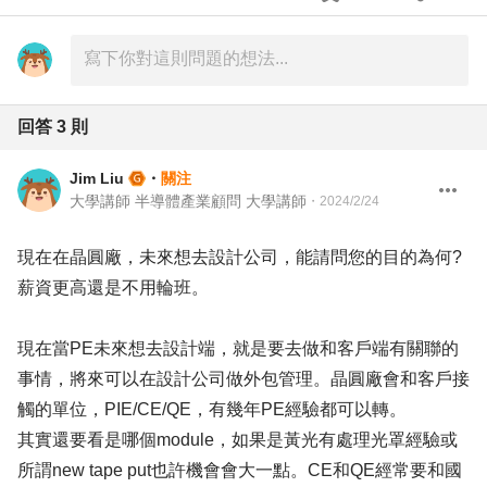
回答
3
則
Jim Liu
・
關注
大學講師 半導體產業顧問 大學講師
・
2024/2/24
現在在晶圓廠，未來想去設計公司，能請問您的目的為何?
薪資更高還是不用輪班。
現在當PE未來想去設計端，就是要去做和客戶端有關聯的
事情，將來可以在設計公司做外包管理。晶圓廠會和客戶接
觸的單位，PIE/CE/QE，有幾年PE經驗都可以轉。
其實還要看是哪個module，如果是黃光有處理光罩經驗或
所謂new tape put也許機會會大一點。CE和QE經常要和國