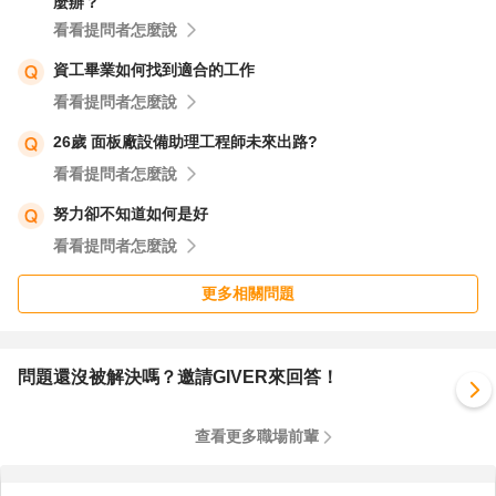
麼辦？
建議你可以在考試前，去唸唸學分班，體驗一下就知道了。
看看提問者怎麼說
私校是不是這樣我不知道，但我可以肯定，有要求的頂大碩
資工畢業如何找到適合的工作
班，就算是在職的，老師還是有個標準在。而他們可能是大
看看提問者怎麼說
學就在這種環境下成長喔，所以很知道自己要什麼，該學什
麼。
26歲 面板廠設備助理工程師未來出路?
再來，碩班的要求，就是要能解未知的問題。你如果連已知
看看提問者怎麼說
的基礎問題都搞不定，你要怎麼解未知的問題？工作後你又
努力卻不知道如何是好
要怎麼去應付，你以前沒遇過的未知？
看看提問者怎麼說
所以，與其好高騖遠，不如先想想，真要這樣轉職，你的基
更多相關問題
底怎麼來吧！31了，已經沒有什麼犯錯空間了喔！
你如果是年輕人，我會覺得你想衝就衝。但31壯年，不是
應該工作正狂的時候，要你從基層打底開始，你可以嗎？
問題還沒被解決嗎？邀請GIVER來回答！
你可以自己好好思考一下吧，想清楚了，有破釜沉舟之心，
也願意從基礎重新開始，那加油吧！
查看更多職場前輩