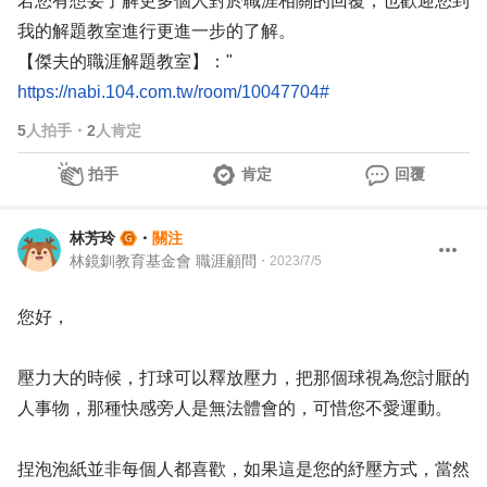
若您有想要了解更多個人對於職涯相關的回覆，也歡迎您到
我的解題教室進行更進一步的了解。
【傑夫的職涯解題教室】："
https://nabi.104.com.tw/room/10047704#
5
人拍手
・
2
人肯定
拍手
肯定
回覆
林芳玲
・
關注
林鏡釧教育基金會 職涯顧問
・
2023/7/5
您好，
壓力大的時候，打球可以釋放壓力，把那個球視為您討厭的
人事物，那種快感旁人是無法體會的，可惜您不愛運動。
捏泡泡紙並非每個人都喜歡，如果這是您的紓壓方式，當然