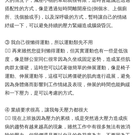
大的情況下，減壓小物的幫助就很有限，這時會建議您透過
搭配性的方式，像是透過短時間離開座位(倒個水、上個廁
所、洗個臉或手)，以及深呼吸的方式，暫時讓自己的情緒
紓緩一下，可以避免持續的壓力緊繃造成腦袋昏沉。
③ 我自己很懶得運動，所以運動類先不用
✍🏻 再來雖然您提到懶得運動，但其實運動也有一些是低強
度，像是辦公室同仁很常因為久坐或固定姿勢，造成某些肌
肉群太僵硬，這時您可以試著做簡單的伸展運動，像是椅子
運動、伸展運動等，這樣可以將僵硬的肌肉進行疏展，避免
因為身體痛而影響到工作情緒及表現，伸展的時間也能夠緩
和一下壓力，是可以考慮的方式。
④ 業績要求很高，讓我每天壓力都很大
✍🏻 現在上班族因為壓力的累積，或是突然過大壓力造成疾
病的趨勢有越來越高的現象，雖然工作中有很多無法有效消