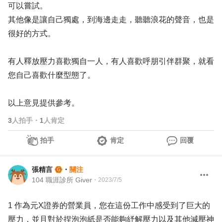
可以嘗試。
其他像是讓自己獨處，到海邊走走，聽聽浪花的聲音，也是
很好的方式。
有人釋放壓力喜歡獨自一人，有人喜歡呼朋引伴群聚，就看
您自己喜歡什麼型態了。
以上意見提供參考。
3
人拍手
・
1
人肯定
拍手
肯定
回覆
張精言
・
關注
104 職涯診所 Giver
・
2023/7/5
1 作為元X證券的營業員，您在這份工作中感受到了巨大的
壓力，並且對於捏泡泡紙是否能夠紓解壓力以及其他減壓神