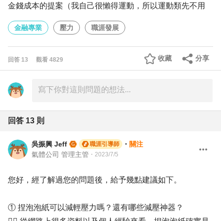
金錢成本的提案（我自己很懶得運動，所以運動類先不用
金融專業
壓力
職涯發展
收藏
分享
回答
13
觀看
4829
回答
13
則
吳振興 Jeff
・
關注
職涯引導師
氣體公司 管理主管
・
2023/7/5
您好，經了解過您的問題後，給予幾點建議如下。
① 捏泡泡紙可以減輕壓力嗎？還有哪些減壓神器？