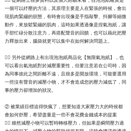
✍🏻 從網路上很多資料以及個人經驗來看，捏泡泡紙確實是
一個可以紓壓的方法，其原理主要是人在緊張的時候，會出
現肌肉緊繃的狀態，有時會出現像是手指敲擊、抖腳等細微
動作，來放鬆緊繃的肌肉，這時如果透過像是捏氣泡紙，讓
手部忙碌分散注意力，再搭配聲音的回饋，也可以藉此把壓
力釋放出來，腦袋就更可以集中在如何解決問題上。
✍🏻 另外從網路上有出現泡泡紙商品化【無限氣泡紙】，也
可以看出氣泡紙對於減壓重要性，但要注意若在公司時，因
為同事彼此之間距離不遠，且很多是開放環境，可能要選用
一些沒有聲音的減壓小物，才不會造成您的壓力減低了，同
事的壓力卻增加的狀況。
② 被業績目標追得快瘋了，想要知道大家壓力大的時候都
會如何舒壓，希望盡量是一些不會花費金錢成本的提案
✍🏻 雖然減壓小物可以暫時轉移壓力，但如果是瞬間壓力過