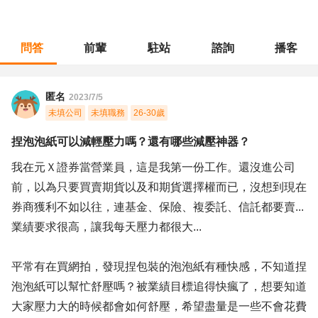
問答
前輩
駐站
諮詢
播客
職涯診所
/
金融專業
/
捏泡泡紙可以減輕壓力嗎？還有哪些減壓神器？
匿名
2023/7/5
未填公司
未填職務
26-30歲
捏泡泡紙可以減輕壓力嗎？還有哪些減壓神器？
我在元Ｘ證券當營業員，這是我第一份工作。還沒進公司
前，以為只要買賣期貨以及和期貨選擇權而已，沒想到現在
券商獲利不如以往，連基金、保險、複委託、信託都要賣...
業績要求很高，讓我每天壓力都很大...
平常有在買網拍，發現捏包裝的泡泡紙有種快感，不知道捏
泡泡紙可以幫忙舒壓嗎？被業績目標追得快瘋了，想要知道
大家壓力大的時候都會如何舒壓，希望盡量是一些不會花費