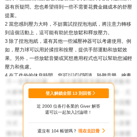
器有所疑問。您也希望得到一些不需要花費金錢成本的舒壓
提案。
2 當您感到壓力大時，不妨嘗試捏捏泡泡紙，將注意力轉移
到這個活動上，這可能有助於您放鬆和釋放壓力。
3 除了捏泡泡紙，還有其他一些減壓神器可以考慮使用。例
如，壓力球可以用於揉捏和按壓，提供手部運動和放鬆效
果。另外，一些放鬆音樂或冥想應用程式也可以幫助您減輕
壓力和焦慮。
4 在工作外的休息時間，您可以試試閱讀、聆聽音樂、繪畫
或寫日記等活動，這些都是相對低成本的舒壓方法。找到自
己喜歡的嗜好和興趣，讓自己得到一些休息和放鬆的時刻。
登入解鎖全部
13
則回答
5 您也可以尋找支持系統，例如與親友或同事交流，分享您
近 2000 位各行各業的 Giver 解答
的壓力和困擾。有時候，與他人分享可以獲得支持和理解，
還可以一起加入討論唷！
並減輕心理負擔。
6 此外，注意休息和睡眠的品質也很重要。確保您有足夠的
還沒有 104 帳號嗎？
現在去註冊
睡眠時間，並給自己安排一些休息的空間，讓身心得到充分