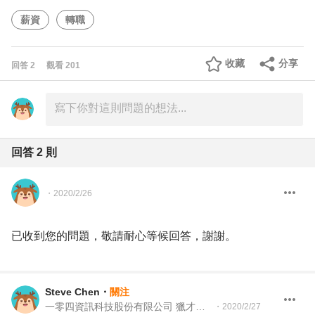
薪資
轉職
收藏
分享
回答
2
觀看
201
回答
2
則
・
2020/2/26
已收到您的問題，敬請耐心等候回答，謝謝。
Steve Chen
・
關注
一零四資訊科技股份有限公司 獵才顧問
・
2020/2/27