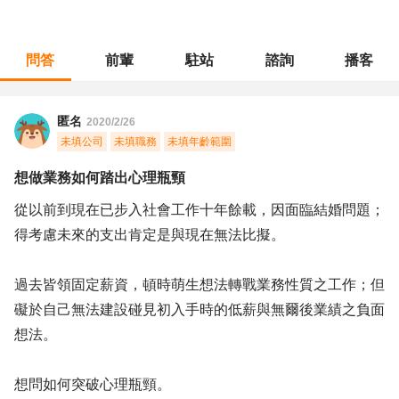
問答
前輩
駐站
諮詢
播客
職涯診所
/
不分職務
/
想做業務如何踏出心理瓶頸
匿名
2020/2/26
未填公司
未填職務
未填年齡範圍
想做業務如何踏出心理瓶頸
從以前到現在已步入社會工作十年餘載，因面臨結婚問題；
得考慮未來的支出肯定是與現在無法比擬。
過去皆領固定薪資，頓時萌生想法轉戰業務性質之工作；但
礙於自己無法建設碰見初入手時的低薪與無爾後業績之負面
想法。
想問如何突破心理瓶頸。