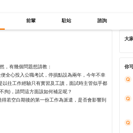
前輩
駐站
諮詢
畢業後空白期2年該如何找工作?
大
點茫然，有幾個問題想請教：
你
畢業後便全心投入公職考試，停損點設為兩年，今年不幸
是以往工作經驗只有實習及工讀，面試時主管似乎都
不拘)，請問這方面該如何補足呢？
不曉得若空白期後的第一份工作為派遣，是否會影響到