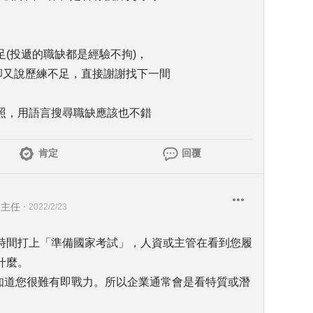
(投遞的職缺都是經驗不拘)，
卻又說歷練不足，直接謝謝找下一間
照，用語言搜尋職缺應該也不錯
肯定
回覆
務主任
・
2022/2/23
時間打上「準備國家考試」，人資或主管在看到您履
什麼。
會知道您很難有即戰力。所以企業通常會是看特質或潛