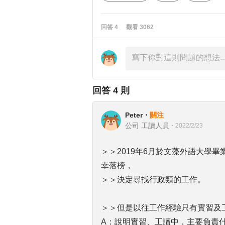
回答
4
觀看
3062
回答
4
則
Peter
・
關注
公司 工讀人員
・
2022/2/23
＞＞2019年6月於文藻外語大學
幸落榜，
＞＞決定尋找行政類的工作。
＞＞但是以往工作經驗只有實習及
A：說明實習、工讀中，主要負責