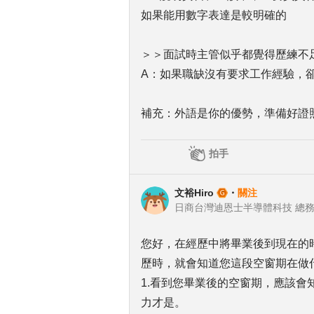
如果能用數字表達是較明確的
＞＞面試時主管似乎都覺得歷練不足
A：如果職缺沒有要求工作經驗，
補充：外語是你的優勢，準備好證
拍手
文裕Hiro
・
關注
日商台灣迪恩士半導體科技 總
您好，在經歷中將畢業後到現在的
歷時，就會知道您這段空窗期在做
1.看到您畢業後的空窗期，應該
力才是。