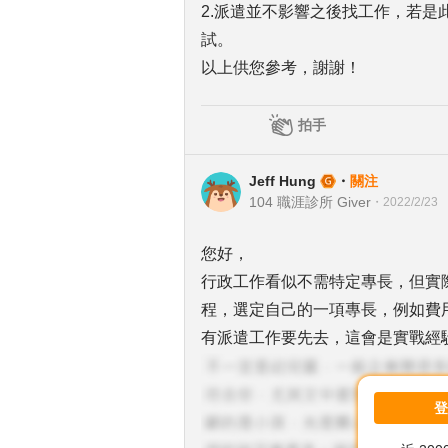
2.派遣並不影響之後找工作，若
試。
以上供您參考，謝謝！
拍手
Jeff Hung
・
關注
104 職涯診所 Giver
・
2022/2/23
您好，
行政工作看似不需特定專長，但實
程，選定自己的一項專長，例如費
有派遣工作要先去，這會是實戰經驗