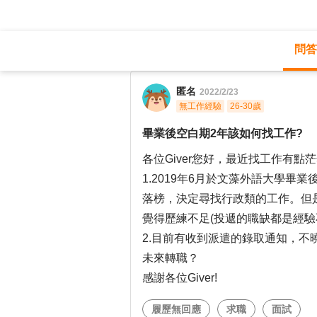
問答
職涯診所
/
不分職務
/
匿名
2022/2/23
無工作經驗
26-30歲
畢業後空白期2年該如何找工作?
各位Giver您好，最近找工作有
1.2019年6月於文藻外語大學
落榜，決定尋找行政類的工作。但
覺得歷練不足(投遞的職缺都是經驗
2.目前有收到派遣的錄取通知，
未來轉職？
感謝各位Giver!
履歷無回應
求職
面試