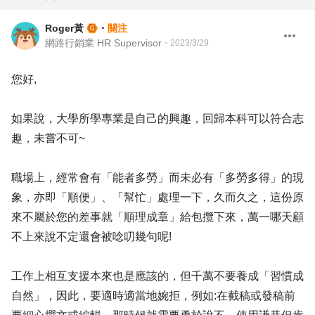
Roger黃
・
關注
網路行銷業 HR Supervisor
・
2023/3/29
您好,
如果說，大學所學專業是自己的興趣，回歸本科可以符合志
趣，未嘗不可~
職場上，經常會有「能者多勞」而未必有「多勞多得」的現
象，亦即「順便」、「幫忙」處理一下，久而久之，這份原
來不屬於您的差事就「順理成章」給包攬下來，萬一哪天顧
不上來說不定還會被唸叨幾句呢!
工作上相互支援本來也是應該的，但千萬不要養成「習慣成
自然」，因此，要適時適當地婉拒，例如:在截稿或發稿前