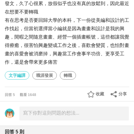
發文，久了心很累，放假似乎也沒有真的放鬆到，因此最近
在想要不要轉職
有在思考是否要回歸大學的本科，下一份從美編和設計的工
作找起，但當初選擇當小編就是因為畫畫和設計是我的興
趣，閒暇之間隨意畫畫、經營一個插畫帳號，這些都讓我覺
得療癒，很害怕興趣變成工作之後，喜歡會變質，也怕對畫
畫的喜愛會被消磨掉，興趣當工作會事半功倍、更享受工
作，還是會帶來更多痛苦
文字編譯
職涯發展
轉職
收藏
分享
回答
5
觀看
1648
回答
5
則