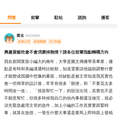
問答
前輩
駐站
諮詢
播客
職涯診所
/
文字編譯
/
興趣當飯吃會不會消磨掉熱情？請各位前輩指點轉職方向
匿名
2023/3/29
未填公司
未填職務
31-35歲
興趣當飯吃會不會消磨掉熱情？請各位前輩指點轉職方向
我在新聞業當小編大約兩年，大學是圖文傳播學系畢業，優
點是有時和美編溝通時比較順，知道需要請他協助調整什麼
才能變成我腦中想像的畫面，但缺點是被主管知道我其實也
會一些簡單的設計後，常常有很多「順便」和「不要花太多
時間改一改」、「很急幫忙一下」的狀況出現，其實也不是
不願意幫忙，但很多時候我自己的份內事都還沒做完，就必
須先緊急處理主管的急件，加上小編的工作其實要跟緊時
事，就算在放假，一發生什麼大事還是要馬上即時跟上發稿