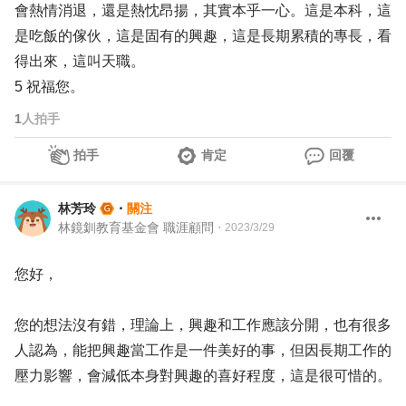
會熱情消退，還是熱忱昂揚，其實本乎一心。這是本科，這
是吃飯的傢伙，這是固有的興趣，這是長期累積的專長，看
得出來，這叫天職。
5 祝福您。
1
人拍手
拍手
肯定
回覆
林芳玲
・
關注
林鏡釧教育基金會 職涯顧問
・
2023/3/29
您好，
您的想法沒有錯，理論上，興趣和工作應該分開，也有很多
人認為，能把興趣當工作是一件美好的事，但因長期工作的
壓力影響，會減低本身對興趣的喜好程度，這是很可惜的。