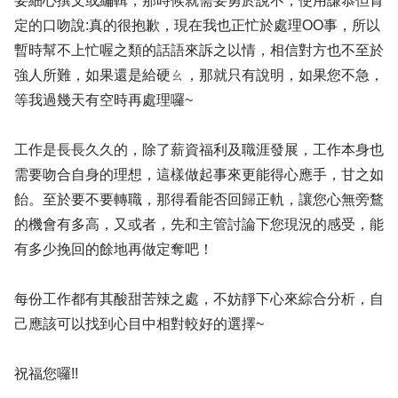
要細心撰文或編輯，那時候就需要勇於說不，使用謙恭但肯
定的口吻說:真的很抱歉，現在我也正忙於處理OO事，所以
暫時幫不上忙喔之類的話語來訴之以情，相信對方也不至於
強人所難，如果還是給硬ㄠ，那就只有說明，如果您不急，
等我過幾天有空時再處理囉~
工作是長長久久的，除了薪資福利及職涯發展，工作本身也
需要吻合自身的理想，這樣做起事來更能得心應手，甘之如
飴。至於要不要轉職，那得看能否回歸正軌，讓您心無旁鶩
的機會有多高，又或者，先和主管討論下您現況的感受，能
有多少挽回的餘地再做定奪吧！
每份工作都有其酸甜苦辣之處，不妨靜下心來綜合分析，自
己應該可以找到心目中相對較好的選擇~
祝福您囉!!