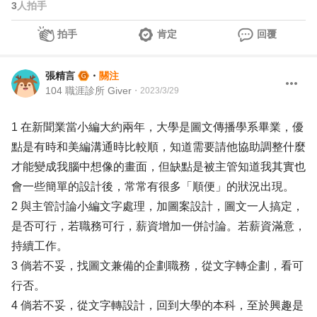
3
人拍手
拍手
肯定
回覆
張精言
・
關注
104 職涯診所 Giver
・
2023/3/29
1 在新聞業當小編大約兩年，大學是圖文傳播學系畢業，優
點是有時和美編溝通時比較順，知道需要請他協助調整什麼
才能變成我腦中想像的畫面，但缺點是被主管知道我其實也
會一些簡單的設計後，常常有很多「順便」的狀況出現。
2 與主管討論小編文字處理，加圖案設計，圖文一人搞定，
是否可行，若職務可行，薪資增加一併討論。若薪資滿意，
持續工作。
3 倘若不妥，找圖文兼備的企劃職務，從文字轉企劃，看可
行否。
4 倘若不妥，從文字轉設計，回到大學的本科，至於興趣是