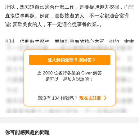
所以，想知道自己適合什麼工作，是要從興趣去挖掘，而非
直接從事興趣。例如，喜歡旅遊的人，不一定都適合當導
遊; 喜歡美食的人，不一定適合從事餐飲業..。
所以，從興趣去發想，要抓到興趣的核心本質，例如，畫畫
和設計是您的興趣，因為您對事物有相當的敏銳度，能夠觀
察到他人忽略的細節，加上自己獨特的創意，可以從無到有
登入解鎖全部
5
則回答
的產出一項全新獨一無二的作品...，那麼，您就適合從事
近 2000 位各行各業的 Giver 解答
"創造型的工作"，像室內設計、廣告設計、服裝設計...都算
還可以一起加入討論唷！
是。
還沒有 104 帳號嗎？
現在去註冊
引導您這樣去思考，就不會把自己局限在 "小編" 這個職
務，而是可以充分發揮自己的潛能和天賦。
以上意見提供參考。
你可能感興趣的問題