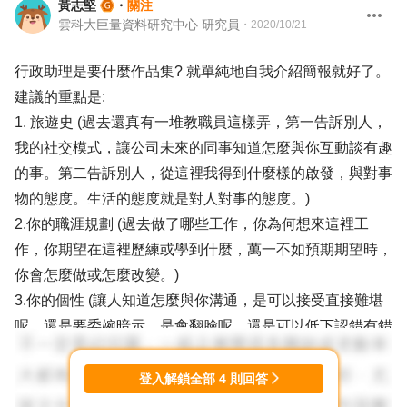
黃志堅
・
關注
雲科大巨量資料研究中心 研究員
・
2020/10/21
行政助理是要什麼作品集? 就單純地自我介紹簡報就好了。
建議的重點是:
1. 旅遊史 (過去還真有一堆教職員這樣弄，第一告訴別人，
我的社交模式，讓公司未來的同事知道怎麼與你互動談有趣
的事。第二告訴別人，從這裡我得到什麼樣的啟發，與對事
物的態度。生活的態度就是對人對事的態度。)
2.你的職涯規劃 (過去做了哪些工作，你為何想來這裡工
作，你期望在這裡歷練或學到什麼，萬一不如預期期望時，
你會怎麼做或怎麼改變。)
3.你的個性 (讓人知道怎麼與你溝通，是可以接受直接難堪
呢，還是要委婉暗示，是會翻臉呢，還是可以低下認錯有錯
立改，還是...)
登入解鎖全部
4
則回答
這樣隨便都超過15分鐘了。