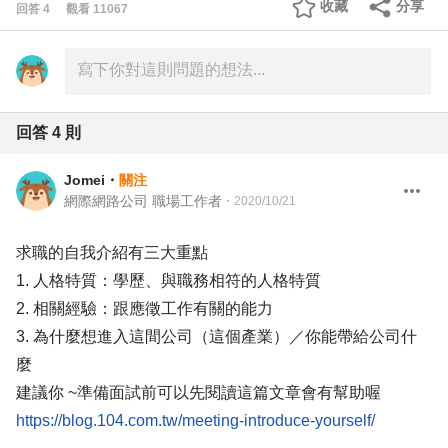
收藏
分享
回答
4
觀看
11067
回答
4
則
Jomei
・
關注
網際網路公司 職場工作者
・
2020/10/21
求職的自我介紹有三大重點
1. 人格特質：學歷、與職務相符的人格特質
2. 相關經驗：跟應徵工作有關的能力
3. 為什麼想進入這間公司（這個產業）／你能帶給公司什
麼
建議你 ~準備面試前可以先閱讀這篇文章會有幫助喔
https://blog.104.com.tw/meeting-introduce-yourself/