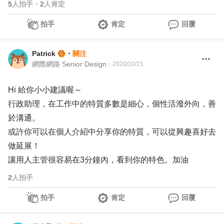
5
人拍手
・
2
人肯定
拍手
肯定
回覆
Patrick
・
關注
網際網路 Senior Design
・
2020/10/21
Hi 給你小小建議喔～
行政助理，在工作中的特質多數是細心，個性活潑外向，善
於溝通。
或許你可以在個人介紹中分享你的特質，可以從興趣喜好去
做延展！
讓用人主管很容易在3分鐘內，看到你的特色。加油
2
人拍手
拍手
肯定
回覆