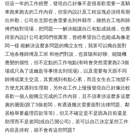
但這一年的工作經歷，發現自己好像不是很喜歡需要一直騎
車跑來跑去的工作內容，但室內設計及工程這塊必須得長期
出外勤，公司在北部也會需要去到外縣市，雖然在工地和師
傅們核對現場，把問題一一解決能讓自己有點成就感，也覺
得室內設計公司老闆們很厲害，曾經希望自己也能成為像老
闆一樣 能解決這麼多問題的獨立女性，我算可以獨自面對
工地各種師傅及工班 和他們對談，也算隨和好聊、能隨機
應變的個性，但不定點的工作地點(有時會突然需要跑2-3個
場或只為了送鑰匙等事情去到現場)，以及需要每天跟不同
師傅或業主交流，其實感到有點心累，而且女生在工地蠻不
方便尤其遇到生理期，另外在工作上慢慢發現自己好像比較
喜歡一個人能獨立完成的工作內容，且不須牽涉這麼多這麼
廣的層面(跟了3個老闆，有遇過幾次需要面對法律問題、鄰
居檢舉要處理罰款等等)，但又不確定是不是因為目前還是
助理而不是老闆(或自己開公司)，若可以自己決定某些工作
內容及排程，就不會有這些問題?