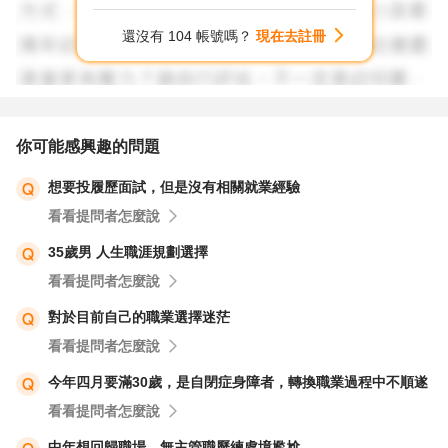
和不同的對象交流，令你感到疲憊，但美甲美睫就我所知，
還沒有 104 帳號嗎？
現在去註冊
雖然多數時間都在同一個地方工作，可每天要面對的人也是
形形色色，現在如同興趣一般的小兼職，如果要成為你的生
財工具，為著生計必須要放棄一些堅持，做出犧牲的時候，
你可以接受嗎? 當然，除了自己在意的工作條件外，我建議
你可能感興趣的問題
也要考慮自己的特質、能力，是否能在該產業成為佼佼者，
想要投履歷面試，但是沒有相關就業經驗
畢竟你的規劃就是要獨當一面，自己的作品是否足以讓客人
看看提問者怎麼說
買單，會是生存關鍵
35歲男 人生職涯規劃選擇
答案真的沒有對錯，年輕的你，做了一年轉換跑道試試看，
看看提問者怎麼說
我認為還不到可惜的程度，如果不適合，再轉彎，也無妨
對於目前自己的職業選擇迷茫
看看提問者怎麼說
今年四月要滿30歲，是自閉症身障者，轉換職業過程中不順遂
看看提問者怎麼說
中年想回歸職場，無主管職歷練處境尷尬