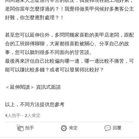
問問過來人怎麼應付辛苦的狀況：我覺得現在跑工地好累，
老闆你當年怎麼撐過的？！我覺得做美甲伺候好多奧客公主
好難，你怎麼應對處理？！
甚至您可以延伸往外，多問問幾家喜歡的美甲店老闆，跟配
合的工班師傅聊聊，大家都很喜歡被關心、分享自己的故
事，您可以聽到很多不同面向的甘苦談。
最後再來評估自己比較偏向哪一邊，哪一邊比較不痛苦，可
能可以賺比較多錢？或者可以發展得比較好？
＜延伸閱讀＞ 資訊式面談
以上，不同方法提供您參考
4
人拍手
・
2
人肯定
拍手
肯定
回覆