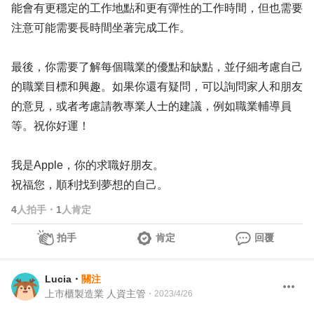
能會有更穩定的工作地點和更有彈性的工作時間，但也需要
注意可能需要長時間坐著完成工作。
最後，你需要了解每個職業的優點和缺點，並仔細考慮自己
的職業目標和興趣。如果你還有疑問，可以詢問家人和朋友
的意見，或者考慮請教專業人士的建議，例如職業輔導員
等。祝你好運！
我是Apple，你的求職好朋友。
祝福您，順利找到夢想的自己。
4
人拍手
・
1
人肯定
拍手
肯定
回覆
Lucia
・
關注
上市櫃製造業 人資主管
・
2023/4/26