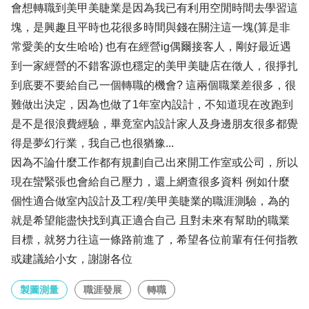
會想轉職到美甲美睫業是因為我已有利用空閒時間去學習這
塊，是興趣且平時也花很多時間與錢在關注這一塊(算是非
常愛美的女生哈哈) 也有在經營ig偶爾接客人，剛好最近遇
到一家經營的不錯客源也穩定的美甲美睫店在徵人，很掙扎
到底要不要給自己一個轉職的機會? 這兩個職業差很多，很
難做出決定，因為也做了1年室內設計，不知道現在改跑到
是不是很浪費經驗，畢竟室內設計家人及身邊朋友很多都覺
得是夢幻行業，我自己也很猶豫...
因為不論什麼工作都有規劃自己出來開工作室或公司，所以
現在蠻緊張也會給自己壓力，還上網查很多資料 例如什麼
個性適合做室內設計及工程/美甲美睫業的職涯測驗，為的
就是希望能盡快找到真正適合自己 且對未來有幫助的職業
目標，就努力往這一條路前進了，希望各位前輩有任何指教
或建議給小女，謝謝各位
製圖測量
職涯發展
轉職