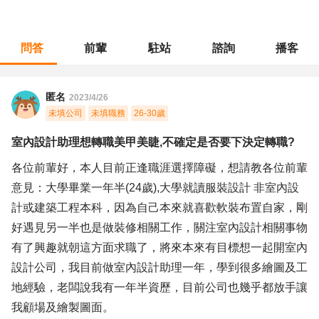
問答
前輩
駐站
諮詢
播客
職涯診所
/
製圖測量
/
室內設計助理想轉職美甲美睫,不確定是否要下決定轉職?
匿名
2023/4/26
未填公司
未填職務
26-30歲
室內設計助理想轉職美甲美睫,不確定是否要下決定轉職?
各位前輩好，本人目前正逢職涯選擇障礙，想請教各位前輩
意見：大學畢業一年半(24歲),大學就讀服裝設計 非室內設
計或建築工程本科，因為自己本來就喜歡軟裝布置自家，剛
好遇見另一半也是做裝修相關工作，關注室內設計相關事物
有了興趣就朝這方面求職了，將來本來有目標想一起開室內
設計公司，我目前做室內設計助理一年，學到很多繪圖及工
地經驗，老闆說我有一年半資歷，目前公司也幾乎都放手讓
我顧場及繪製圖面。