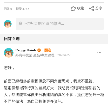
收藏
分享
回答
9
觀看
4747
回答
9
則
Peggy Hsieh
・
關注
外商科技業 產品/專案經理
・
2023/4/27
您好，
前面已經很多前輩提供您不同角度思考，我就不重複。
這兩個領域跨行真的差異好大，我想要找到兩邊都熟習的
人，然後能幫你做出分析建議的真的不多，提供您另外一種
不同的做法，為自己搜集更多資訊。