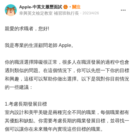
Apple-中英文履歷面試
・
關注
幸興英文檢定教室 補習班執行長
・
2023/4/26
親愛的求職者，您好!
我是專業的生涯顧問老師 Apple。
你的職涯選擇障礙很正常，很多人在職涯發展的過程中也會
遇到類似的問題。在這個情況下，你可以先想一下你的目標
和興趣，這樣可以幫助你做出選擇。以下是我對你目前情況
的一些建議：
1.考慮長期發展目標
室內設計和美甲美睫是兩種完全不同的職業，每個職業都有
其優點和缺點。你需要考慮長期的職業發展目標，並尋找一
個可以讓你在未來幾年內實現這些目標的職業。