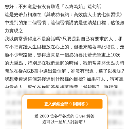
您好，不知道您有沒有聽過「以終為始」這句話
這是史蒂芬柯維在《與成功有約：高效能人士的七個習慣》
中提到的第二個習慣，這個習慣講的是想清楚目標，然後努
力實現之
我以前常覺得這不是廢話嗎?只要是對自己有要求的人，哪
有不把實踐人生目標放在心上的，但後來隨著年紀增長，走
過不少彎路後，覺得這真是一個必須要用螢光筆畫上10次
的大重點，特別是在我們迷惘的時候，我們常常將焦點與時
間放在從A或B當中選出最佳解，卻沒有想過，選了以後呢?
我想要透過這個選擇達到什麼樣的目標? 如果可以，請可靠
中肯的人，幫忙在你回答後接著詢問「然後呢?」重複個
3~5次，也許能夠幫助你畫出近3~5年後的理想生活藍圖，
然後你能再看看現在正在做的事情或想要做的事情對實踐那
登入解鎖全部
9
則回答
個藍圖是否有幫助
近 2000 位各行各業的 Giver 解答
還可以一起加入討論唷！
從你的文字敘述中，我看到了室內設計助理需要四處奔波、