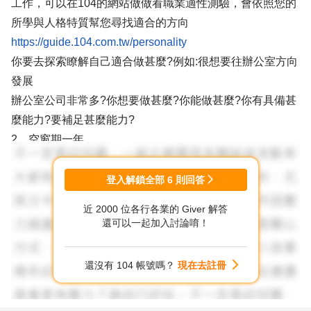
工作，可以在104的網站做做看職業適性測驗，會依照您的
所學與人格特質幫您尋找適合的方向
https://guide.104.com.tw/personality
你要去探索瞭解自己適合做甚麼?例如:很想要往辦公室方向
發展
辦公室公司非常多?你想要做甚麼?你能做甚麼?你有具備甚
麼能力?要補足甚麼能力?
2、空窗期一年
遊戲賺錢、找工作、看影片學做IC layout...等等都可以說
明?但重點不是說明做了甚麼?而是你有學到甚麼嗎?發現甚
登入解鎖全部
6
則回答
麼嗎?例如發現IC Layout其實沒有想像中的容易
近 2000 位各行各業的 Giver 解答
3、要先確定你想要做甚麼?而且不是只有想，要付諸行
還可以一起加入討論唷！
動，才有用
還沒有 104 帳號嗎？
現在去註冊
祝福順利