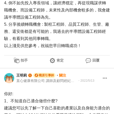
4. 倒不如先投入專長領域，讓經濟穩定，再從現職謀求轉
職機會。而設備工程師，未來性及內部機會較多的，我會建
議半導體設備工程師為先。
5. 分享後續轉職機會 : 製程工程師、品質工程師、生管、廠
務、還安衛都是有可能的，我過去的半導體設備工程師經
驗，有看到其他同事轉職。
以上淺見供您參考，祝福您早日轉職成功！
拍手
肯定
回覆
王明莉
・
關注
職涯引導師
直心健康有限公司 講師及顧問經紀人、園藝治療師、就業服務專業人員、104Giver職涯引導師
・
2022/5/13
你好:
1、不知道自己適合做些什麼?
建議您可以先了解一下自己喜歡的產業以及自身能力適合的