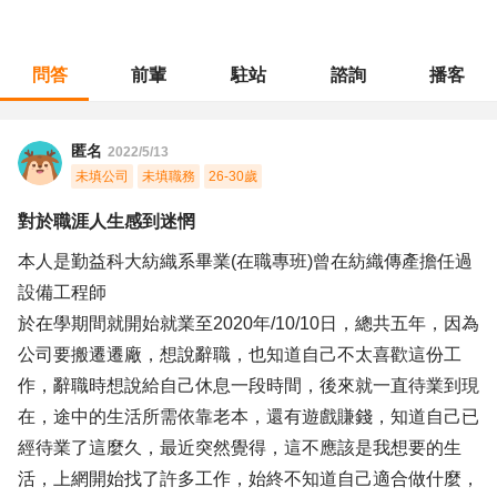
問答
前輩
駐站
諮詢
播客
職涯診所
/
操作技術
/
對於職涯人生感到迷惘
匿名
2022/5/13
未填公司
未填職務
26-30歲
對於職涯人生感到迷惘
本人是勤益科大紡織系畢業(在職專班)曾在紡織傳產擔任過
設備工程師
於在學期間就開始就業至2020年/10/10日，總共五年，因為
公司要搬遷遷廠，想說辭職，也知道自己不太喜歡這份工
作，辭職時想說給自己休息一段時間，後來就一直待業到現
在，途中的生活所需依靠老本，還有遊戲賺錢，知道自己已
經待業了這麼久，最近突然覺得，這不應該是我想要的生
活，上網開始找了許多工作，始終不知道自己適合做什麼，