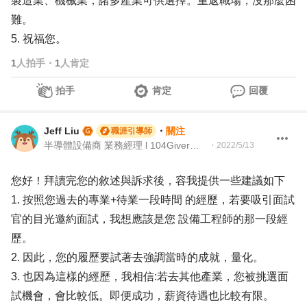
製造業、機械業，諸多產業可供選擇。重返職場，沒那麼困
難。
5. 祝福您。
1
人拍手
・
1
人肯定
拍手
肯定
回覆
Jeff Liu
・
關注
職涯引導師
半導體設備商 業務經理 l 104Giver職涯引導師 第 003202310047 號
・
2022/5/13
您好！拜讀完您的敘述與訴求後，容我提供一些建議如下
1. 按照您過去的專業+待業一段時間 的經歷，若要吸引面試
官的目光邀約面試，我想應該是您 設備工程師的那一段經
歷。
2. 因此，您的履歷要試著去強調當時的成就，量化。
3. 也因為這樣的經歷，我相信:若去其他產業，您被挑選面
試機會，會比較低。即便成功，薪資待遇也比較有限。