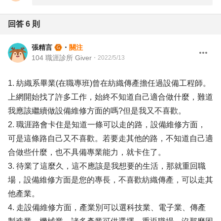
回答
6
則
張精言
・
關注
104 職涯診所 Giver
・
2022/5/13
1. 紡織系畢業(在職專班)曾在紡織傳產擔任過設備工程師。
上網開始找了許多工作，始終不知道自己適合做什麼，難道
我應該繼續做設備維修方面的嗎?但是我又不喜歡。
2. 職涯路會卡住是知道一條可以走的路，設備維修方面，
可是這條路自己又不喜歡。若要走其他的路，不知道自己適
合做些什麼，也不具備專業能力，就卡住了。
3. 待業了這麼久，這不應該是我想要的生活，那就重回職
場，設備維修方面是您的專長，不喜歡紡織傳產，可以走其
他產業。
4. 走設備維修方面，產業別可以選科技業、電子業、傳產