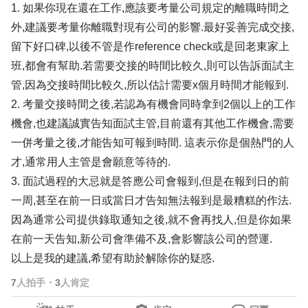
1. 如果你現在還在工作,應該要考量公司規定的離職時間之
外,建議要考量你離職對現有公司的影響.最好妥善完成交接,
留下好口碑,以後不管是作reference check或是回老東家上
班,都會有幫助.若需要交接的時間比較久,則可以告訴面試主
管,因為交接時間比較久,所以估計需要x個月時間才能報到.
2. 考量交接時間之後,若認為有機會同時拿到2個以上的工作
機會,也建議誠實告知面試主管,目前還有其他工作機會,需要
一併考量之後,才能告知可報到時間. 這表示你是個熱門的人
才,通常用人主管是會願意等待的.
3. 面試過程的大忌就是答應公司會報到,但是在報到日的前
一周,甚至在前一日或當日才告知無法報到是最糟糕的作法.
因為通常公司提供錄取通知之後,就不會再找人,但是你如果
在前一天告知,新公司會準備不及,會影響該公司的營運.
以上是我的建議,希望有助於解除你的疑惑.
7
人拍手
・
3
人肯定