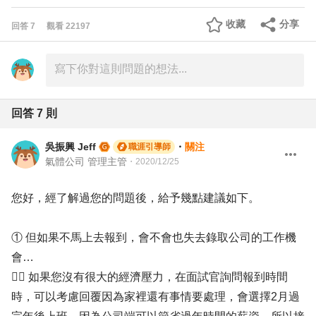
收藏
分享
回答
7
觀看
22197
回答
7
則
吳振興 Jeff
・
關注
職涯引導師
氣體公司 管理主管
・
2020/12/25
您好，經了解過您的問題後，給予幾點建議如下。
① 但如果不馬上去報到，會不會也失去錄取公司的工作機
會…
✍🏻 如果您沒有很大的經濟壓力，在面試官詢問報到時間
時，可以考慮回覆因為家裡還有事情要處理，會選擇2月過