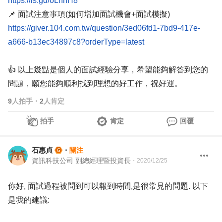
https://is.gd/oLnhH8
📌 面試注意事項(如何增加面試機會+面試模擬)
https://giver.104.com.tw/question/3ed06fd1-7bd9-417e-
a666-b13ec34897c8?orderType=latest
👍 以上幾點是個人的面試經驗分享，希望能夠解答到您的
問題，願您能夠順利找到理想的好工作，祝好運。
9
人拍手
・
2
人肯定
拍手
肯定
回覆
石惠貞
・
關注
資訊科技公司 副總經理暨投資長
・
2020/12/25
你好, 面試過程被問到可以報到時間,是很常見的問題. 以下
是我的建議: