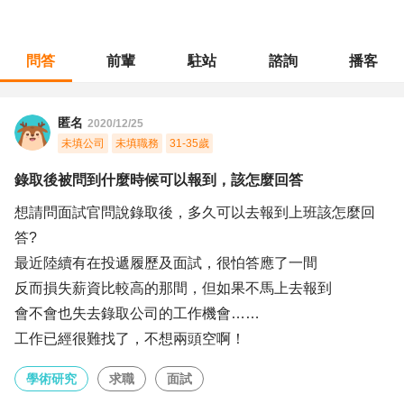
問答
前輩
駐站
諮詢
播客
職涯診所
/
學術研究
/
錄取後被問到什麼時候可以報到，該怎麼回答
匿名
2020/12/25
未填公司
未填職務
31-35歲
錄取後被問到什麼時候可以報到，該怎麼回答
想請問面試官問說錄取後，多久可以去報到上班該怎麼回
答?
最近陸續有在投遞履歷及面試，很怕答應了一間
反而損失薪資比較高的那間，但如果不馬上去報到
會不會也失去錄取公司的工作機會……
工作已經很難找了，不想兩頭空啊！
學術研究
求職
面試