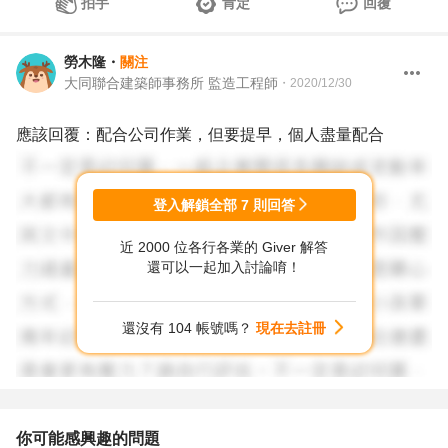
拍手
肯定
回覆
勞木隆
・
關注
大同聯合建築師事務所 監造工程師
・
2020/12/30
應該回覆：配合公司作業，但要提早，個人盡量配合
登入解鎖全部
7
則回答
近 2000 位各行各業的 Giver 解答
還可以一起加入討論唷！
還沒有 104 帳號嗎？
現在去註冊
你可能感興趣的問題