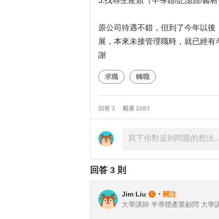
3.找尋生產類（半導體/記憶體/醫
原公司待遇不錯，但到了今年以後
展，本來未接管理職時，就已經有
謝
求職
轉職
回答
3
觀看
2083
回答
3
則
Jim Liu
・
關注
大學講師 半導體產業顧問 大學