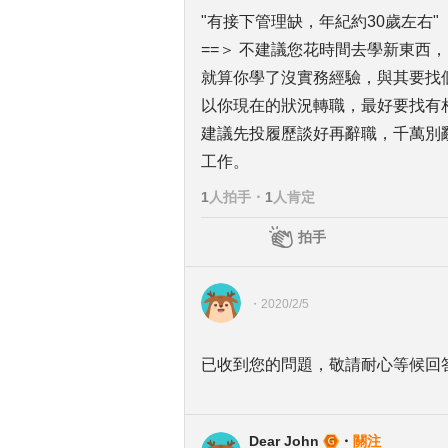
"有接下管理缺，年紀約30歲左右"
==＞ 不建議您花時間去學新東西
就算你學了沒實務經驗，與其要找
以你現在的狀況轉職，最好要找有
建議先投履歷談好再辭職，千萬別
工作。
1
人拍手
・
1
人肯定
拍手
・
2020/2/5
已收到您的問題，敬請耐心等候回
Dear John
・
關注