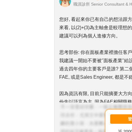
職涯診所 Senior Consultant & 
您好, 看起來你已有自己的想法跟方
來看, 以(2)+(3)為主軸會是較
建議可以列為個人進修方向。
思考部份: 你在面板產業裡擔任客
我建議一開始不要被"面板產業"給設
過去四年你的主要客戶是誰? 第二
FAE, 或是Sales Engineer, 都
因為資訊有限, 目前只能摘要大方向
份先以語言為主, 因為FAE相關職
發展上, 路才會寬廣!
近 20