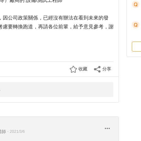
材等）廠商的 設備/測試工程師
，因公司政策關係，已經沒有辦法在看到未來的發
考慮要轉換跑道，再請各位前輩，給予意見參考，謝
收藏
分享
講師
・
2021/3/6