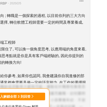
HRBP
・
2020/2/5
向 ; 轉職是一個探索的過程, 以目前你列的三大方向
理想的選擇, 轉往軟體工程師需要一定的時間及專業養成,
戶端工程師
限住了, 可以換一個角度思考, 以應用端的角度來看,
個思考點就是你是具有客戶端經驗的, 因此你提到的
是不錯的轉換方向!
給你參考, 如果你也認同, 我會建議你自我進修的部
務通常都會需要具備一定的語言能力, 在工作的選擇跟
登入解鎖全部
3
則回答
00 位各行各業的 Giver 解答