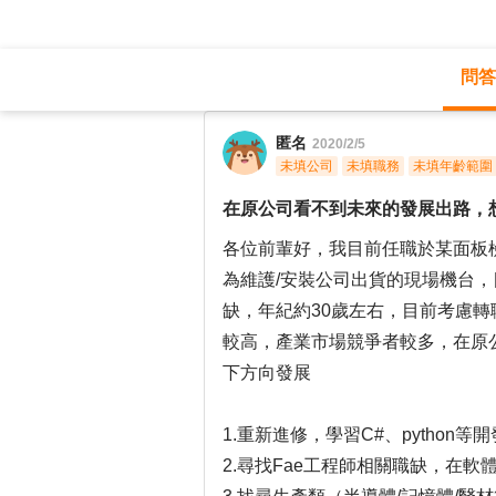
問答
職涯診所
/
不分職務
/
匿名
2020/2/5
未填公司
未填職務
未填年齡範圍
在原公司看不到未來的發展出路，
各位前輩好，我目前任職於某面板
為維護/安裝公司出貨的現場機台，
缺，年紀約30歲左右，目前考慮轉
較高，產業市場競爭者較多，在原
下方向發展
1.重新進修，學習C#、python
2.尋找Fae工程師相關職缺，在軟