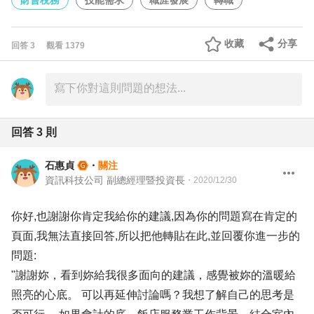
財會稅務
技能需求
職涯發展
轉職
收藏
分享
回答
3
觀看
1379
回答
3
則
石惠貞
・
關注
資訊科技公司 副總經理暨投資長
・
2020/12/30
你好,也謝謝你肯定我給你的建議,因為你的問題寫在肯定的
頁面,我無法直接回答,所以把他轉貼在此,並回覆你進一步的
問題:
"謝謝妳，看到妳給我很多面向的建議，感覺被妳的溫暖給
照亮的心底。 可以再延伸討論嗎？我想了解自己的思考是