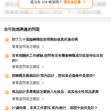
還沒有 104 帳號嗎？
現在去註冊
2. 管理職本來就不多,如果希望晉升管理職, 除了靠職務輪調
提升專業技能,很多人都是選擇自我進修,不管是重回校園念
更高學位,或者去補習考專業證照,或者擔任協槓青年,晚上兼
差,增加工作的多樣性都是可以試試看的.
你可能感興趣的問題
3. 你已經知道自己會計底子不夠紮實,如果有經濟壓力,可以
到了三十面臨轉職從助理開始做真的適合嗎
善用104求職精靈,內有財會人員所需的Top 10 技能,並有一
看看提問者怎麼說
些免費的學習課程. 先自學,若將來找到工作,遇到不懂之處,
記得不恥下問,就有機會提升專業能力,我相信有一天還是有
沒有相關的工作經驗,想問有沒有機會轉職成功或是待在目前
的!!
機會晉升管理職.
看看提問者怎麼說
想轉職至建築設計/室內設計，想知道必備條件是那些?
看看提問者怎麼說
商品設計系專業該怎麼踏入化妝品，或其他女性用品產業
看看提問者怎麼說
27歲待業，未來工作要找 室內/銀行，困惑中如何是好？