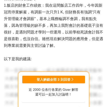
1.飯店的財會工作績效：我在這間飯店工作四年，今年因新
冠而停業解雇，有調薪一次只升1 K, 但財務長有強調“只有
升管理級才會調薪”，基本上職務輪調不會調，我有點失
落，因為管理級的缺不多，再加上我對會計的基礎底子沒有
很好，是遇到問題才學到一些運用，以前學校死讀會計我不
是很喜歡，也沒自信。雖然現在解決問題的應用會，但是遇
到專業就需要與主管討論了解。
以下是我的建議:
1. 有關職務輪調不會調薪, 表示你輪調工作的內容與難度與
前一份工作是一樣的,所以主管就找不到需要加薪的理由,但
登入解鎖全部
3
則回答
我認為你有輪調機會,就表示你現行工作表現不錯,所以主管
近 2000 位各行各業的 Giver 解答
願意給你機會去學新的工作內容,這是好的現象. 另外你在一
還可以一起加入討論唷！
家公司待5年,表示你穩定性佳,多數公司會喜歡穩定性佳的
財會人員,有助於你找下一份工作.