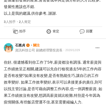
是個蓬勃發展的產業,會需要成本與定價分析的人才比較多,
發展性應該也不錯.
以上是我的建議,供你參考, 謝謝.
3
人拍手
・
2
人肯定
拍手
肯定
回覆
石惠貞
・
關注
資訊科技公司 副總經理暨投資長
・
2020/12/29
你好, 很遺憾看到你工作了5年,薪資都沒有調漲. 通常薪資與
工作績效呈正相關,建議可以先自行檢視過去5年的工作內容
是否有改變?如果沒有改變,是否有熟能生巧,讓自己的工作
效率變好. 如果工作效率變好,表示可以承接更多的責任,則可
以找主管討論,是否可藉由調整工作內容,也一併調整薪資. 如
果工作績效沒有改變,想調高薪資就比較難,特別是今年因為
疫情關係,有些飯店營運不佳,甚至需要縮編人力.