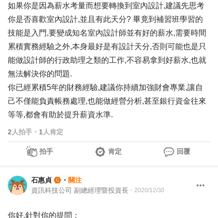
如果你是因為薪水考量而想要轉換到室內設計,建議先思考
你是否喜歡室內設計,並且有此天分? 畢竟到補習班學習的
技能是入門,要變成知名室內設計師並有好的薪水,需要時間
累積實務經驗之外,本身最好是有設計天分,否則可能也是只
能做設計師的行政助理之類的工作,不容易拿到好薪水,也就
無法解決你的問題.
你已經累積5年的財務經驗,建議你持續加強財會專業,讓自
己不僅能負責帳務處理,也能做經營分析,甚至銀行資金往來
等等,都會有助於提升薪資水準.
2
人拍手
・
1
人肯定
拍手
肯定
回覆
石惠貞
・
關注
資訊科技公司 副總經理暨投資長
・
2020/12/30
你好,針對你的提問：