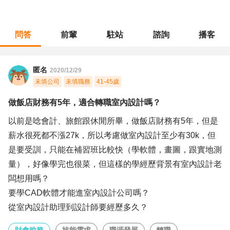
問答
前輩
駐站
諮詢
播客
職涯診所
/
財會稅務
/
做飯店財務有5年，適合轉職室內設計嗎？
匿名
2020/12/29
未填公司
未填職務
41-45歲
做飯店財務有5年，適合轉職室內設計嗎？
以前是唸會計、旅館跟休閒所畢，做飯店財務有5年，但是
薪水很死都不漲27k，所以考慮做室內設計至少有30k，但
是要受訓，只能在補習班比較快（學軟體，畫圖，跟實地測
量），好像學完也很菜，但這樣的學經歷背景有室內設計老
闆想用嗎？
要學CAD軟體才能進室內設計公司嗎？
從室內設計助理到設計師要經歷多久？