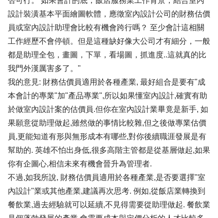
否可行。 如果會計的底，飯店服務業工作背景，結合室內
設計裝潢基本平面繪圖軟體，應徵室內設計公司的財務估價
員或室內設計助理會比較有機會跨行嗎？ 至少會計這相關
工作經歷不會停頓。但是這種缺好像大公司才有細分，一般
都是助理全包，畫圖，下單，看場圖，抓進度..這就真的比
我門外漢厲害多了。"
我的意見: 財務估價員適用於各種產業, 最好組合是要有"成
本會計的專業"加"產品專業",所以如果懂室內設計,確實有助
於做室內設計案的估價員.但你在室內設計業畢竟是新手, 如
果願意從助理做起,雖然做的事情比較雜,但之後做專業估價
員,更能知道有形與無形成本有哪些,對你後續職涯發展是有
幫助的. 英雄不怕出身低,很多高階主管都是從基層做起,如果
你有企圖心,相信未來有機會晉升為管理者.
不過,如我所說, 財務估價員適用於各種產業,是否要選擇"室
內設計"業或其他產業,建議再次思考. 例如,從飯店業轉換到
餐飲業,過去經驗就可以延續,不見得需要從助理做起. 餐飲業