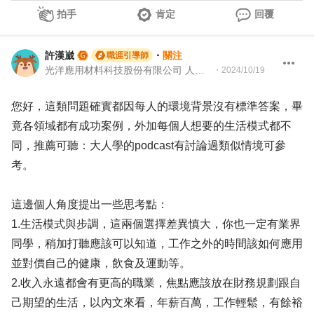
拍手
肯定
回覆
許漢崴
・
關注
職涯引導師
光洋應用材料科技股份有限公司 人資專案課長
・
2024/10/19
您好，這類問題確實都因每人的環境背景沒有標準答案，畢
竟各領域都有成功案例，外加每個人想要的生活模式都不
同，推薦可聽：大人學的podcast有討論過類似情境可參
考。
這邊個人角度提出一些思考點：
1.生活模式與步調，這兩個選擇差異慎大，你也一定有業界
同學，稍加打聽應該可以知道，工作之外的時間該如何應用
並對價自己的健康，飲食及運動等。
2.收入永遠都會有更高的職業，焦點應該放在財務規劃跟自
己期望的生活，以內文來看，年薪百萬，工作輕鬆，有餘裕