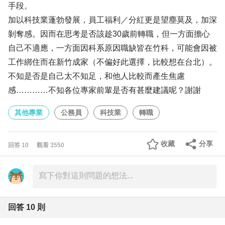
手段。
加以科技業蓬勃發展，員工福利／分紅更是望塵莫及，加深
剝奪感。因而在思考是否該趁30歲前轉職，但一方面擔心
自己不適應，一方面因科系原因職缺皆在竹科，可能會因被
工作綁住而在新竹成家（不偏好此選擇，比較想在台北）。
不知是否是自己太不知足，和他人比較而產生焦慮
感…………不知各位專家前輩是否有甚麼建議呢？謝謝
其他專業
公務員
科技業
轉職
收藏
分享
回答
10
觀看
3550
回答
10
則