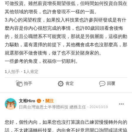
可做投資。雖然薪資增長期望很低，但時間如何投資自我在
其他領域的增長，也許會發現不一樣的一面。
3.內心的渴望程度，如果投入科技業也許參與研發或是有什
麼內容是你內心很想完成的事情，也許80歲回頭看會後悔
的，並且公職體系不可能實現，那就是另個層面，這樣的動
力驅動，還有選擇的前提下，其他機會成本也沒那麼高，那
就選那個不做會後悔，做了也不至於賭身家的。
一些參考的角度，祝福你一切順利。
1
人拍手
・
1
人肯定
拍手
肯定
回覆
文裕Hiro
・
關注
日商台灣迪恩士半導體科技 總務主任
・
2024/10/19
您好，個性內向，如果您也沒打算讓自己練習慢慢轉外向的
話，不太建議轉科技業。內向會不好意思開口詢問或請求協