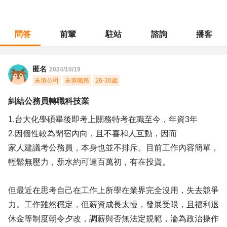
問答
前輩
駐站
諮詢
播客
職涯診所
/
其他專業
/
糾結公務員轉職科技業
匿名
2024/10/19
未填公司
未填職務
26-30歲
糾結公務員轉職科技業
1.台大化學碩畢後即考上關務特考在職至今，年資3年
2.因個性較為閉宿內向，且不喜和人互動，因而
家人建議考公務員，本身也並不排斥。目前工作內容簡單，
輕鬆無壓力，薪水約可達百萬初，有在投資。
但最近在思考自己在工作上所學在業界完全沒用，失去競爭
力。工作雖然穩定，但薪資成長太慢，發展受限，且福利退
休金等制度朝令夕改，調薪與否無法定規範，淪為政治操作