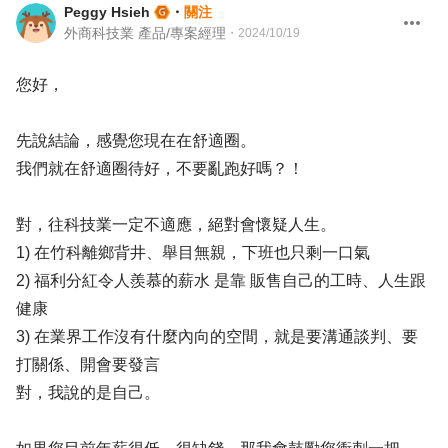
Peggy Hsieh
・
關注
外商科技業 產品/專案經理
・
2024/10/19
您好，
先說結論，感覺您現在在舒適圈。
我們就在舒適圈待好，不要亂跑好嗎？！
對，往科技業一定不適應，絕對會懷疑人生。
1) 在竹科離鄉背井、舉目無親，下班也只剩一口氣
2) 福利分紅令人羨慕的薪水 是靠 販售自己的工時、人生跟
健康
3) 在業界工作沒有什麼內向的空間，就是要溝通談判、要
打關係、開會要發言
對，我說的是自己。