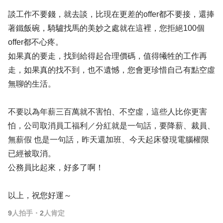
談工作不要錢，就去談，比現在更差的offer都不要接，還捧
著鐵飯碗，騎驢找馬的美妙之處就在這裡，您拒絕100個
offer都不心疼。
如果真的要走，找到給得起合理價碼，值得犧牲的工作再
走，如果真的找不到，也不遺憾，您會更珍惜自己有點空虛
無聊的生活。
不要以為年薪三百萬就不害怕、不空虛，這些人比你更害
怕，公司取消員工福利／分紅就是一句話，要降薪、裁員、
無薪假 也是一句話，昨天還加班、今天起床發現電腦權限
已經被取消。
公務員比起來，好多了啊！
以上，祝您好運～
9
人拍手
・
2
人肯定