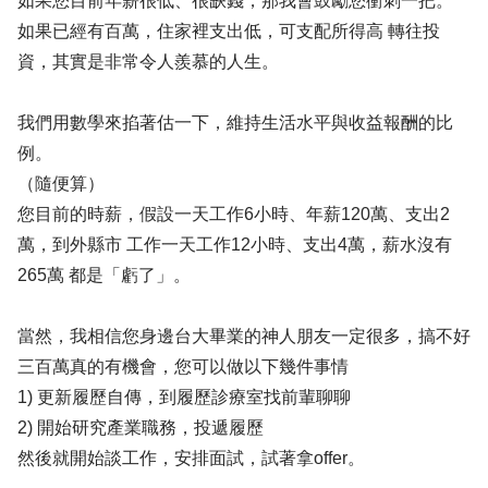
如果您目前年薪很低、很缺錢，那我會鼓勵您衝刺一把。
如果已經有百萬，住家裡支出低，可支配所得高 轉往投
資，其實是非常令人羨慕的人生。
我們用數學來掐著估一下，維持生活水平與收益報酬的比
例。
（隨便算）
您目前的時薪，假設一天工作6小時、年薪120萬、支出2
萬，到外縣市 工作一天工作12小時、支出4萬，薪水沒有
265萬 都是「虧了」。
當然，我相信您身邊台大畢業的神人朋友一定很多，搞不好
三百萬真的有機會，您可以做以下幾件事情
1) 更新履歷自傳，到履歷診療室找前輩聊聊
2) 開始研究產業職務，投遞履歷
然後就開始談工作，安排面試，試著拿offer。