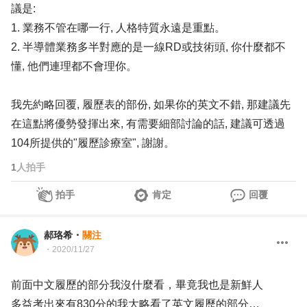
議是:
1. 業務不管在哪一行, 人格特質永遠是重點。
2. 半導體業務多半對應的是一線RD或技術頭, 你什麼都不
懂, 他們連理都不會理你。
我先約略回覆, 履歷表的部份, 如果你的英文不錯, 那建議先
在這點將優勢發揮出來, 有需要細部討論的話, 建議可透過
104所提供的"履歷診療室", 謝謝。
1
人拍手
拍手
肯定
回覆
郝珞希
・
關注
・
2020/11/27
前面中文履歷的部分我沒什麼看，畢竟我也是新鮮人
多益考出來有830分的我大略看了英文履歷的部分…