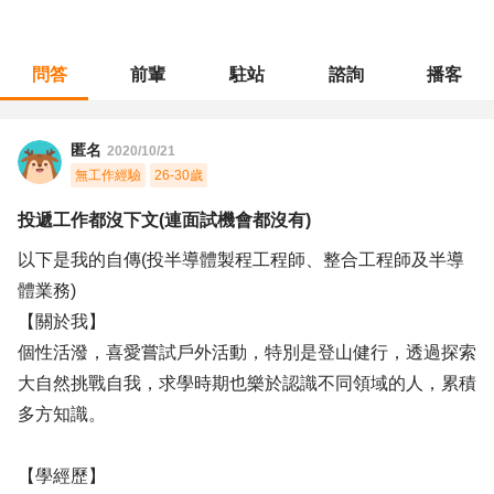
問答
前輩
駐站
諮詢
播客
職涯診所
/
不分職務
/
投遞工作都沒下文(連面試機會都沒有)
匿名
2020/10/21
無工作經驗
26-30歲
投遞工作都沒下文(連面試機會都沒有)
以下是我的自傳(投半導體製程工程師、整合工程師及半導
體業務)
【關於我】
個性活潑，喜愛嘗試戶外活動，特別是登山健行，透過探索
大自然挑戰自我，求學時期也樂於認識不同領域的人，累積
多方知識。
【學經歷】