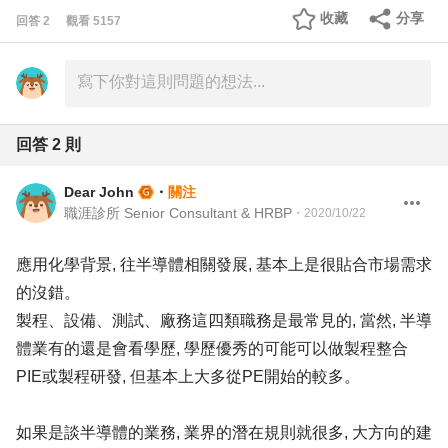
收藏
分享
回答
2
觀看
5157
回答
2
則
Dear John
・
關注
職涯診所 Senior Consultant & HRBP
・
2020/10/22
應用化學背景, 往半導體相關發展, 基本上是很貼合市場需求
的沒錯。
製程、設備、測試、廠務這四類職務是最常見的, 當然, 半導
體業有的還是會看學歷, 學歷優秀的可能可以做製程整合
PIE或製程研發, 但基本上大多從PE開始的較多。
如果是談半導體的業務, 業界的潛在規則就很多, 大方向的建