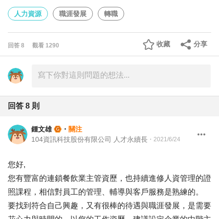
人力資源
職涯發展
轉職
收藏
分享
回答
8
觀看
1290
回答
8
則
鍾文雄
・
關注
104資訊科技股份有限公司 人才永續長
・
2021/6/24
您好,
您有豐富的連鎖餐飲業主管資歷，也持續進修人資管理的證
照課程，相信對員工的管理、輔導與客戶服務是熟練的。
要找到符合自己興趣，又有很棒的待遇與職涯發展，是需要