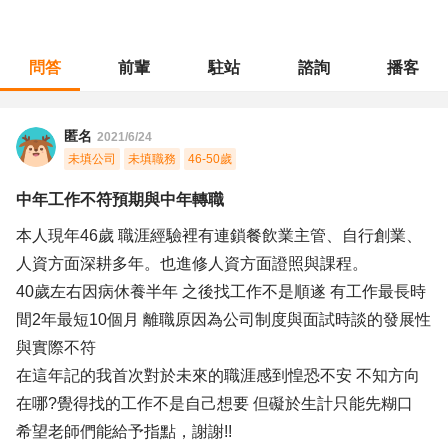
問答
前輩
駐站
諮詢
播客
職涯診所
/
人力資源
/
中年工作不符預期與中年轉職
匿名
2021/6/24
未填公司
未填職務
46-50歲
中年工作不符預期與中年轉職
本人現年46歲 職涯經驗裡有連鎖餐飲業主管、自行創業、
人資方面深耕多年。也進修人資方面證照與課程。
40歲左右因病休養半年 之後找工作不是順遂 有工作最長時
間2年最短10個月 離職原因為公司制度與面試時談的發展性
與實際不符
在這年記的我首次對於未來的職涯感到惶恐不安 不知方向
在哪?覺得找的工作不是自己想要 但礙於生計只能先糊口
希望老師們能給予指點，謝謝!!