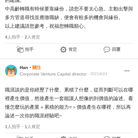
的建議。
中高齡轉職有時候要靠緣份，請您不要太心急。主動出擊與
多方管道尋找並應徵職缺，便會有較多的機會與緣份。
以上建議請您參考，祝福您轉職順心。
4
人拍手
・
2
人肯定
拍手
肯定
回覆
Han
・
關注
Corporate Venture Capital director
・
2021/6/24
職涯談的是你經歷了什麼、累積了什麼，從而判斷可以在哪
裡產生價值，然後產生一套能讓人想像的到價值的論述。看
懂怎麼玩的產業＋累積的能力=＞價值產生在哪裡，所以再
論述一次你的職涯經驗吧~
1
人拍手
・
1
人肯定