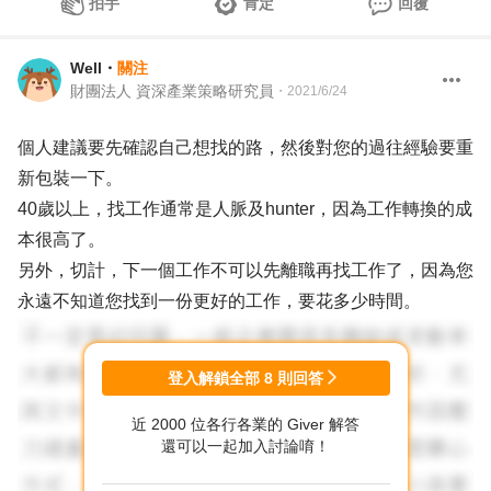
拍手
肯定
回覆
Well
・
關注
財團法人 資深產業策略研究員
・
2021/6/24
個人建議要先確認自己想找的路，然後對您的過往經驗要重
新包裝一下。
40歲以上，找工作通常是人脈及hunter，因為工作轉換的成
本很高了。
另外，切計，下一個工作不可以先離職再找工作了，因為您
永遠不知道您找到一份更好的工作，要花多少時間。
登入解鎖全部
8
則回答
近 2000 位各行各業的 Giver 解答
還可以一起加入討論唷！