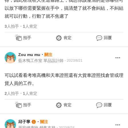
得，因此在現在人生這條路上，我想你該釐清的是你哪些可
以放下哪些需要緊握在手中，搞清楚了就不會糾結，不糾結
就可以行動，行動了就不焦慮了
3
人拍手
・
1
人肯定
拍手
肯定
回覆
Zou mu mu
・
關注
藍木鴨工作室 單品設計師
・
2023/8/21
可以試看看考堆高機和天車證照還有大貨車證照找倉管或理
貨人員的工作。
2
人拍手
・
1
人肯定
拍手
肯定
回覆
邱子寧
・
關注
平安健康險 銷售支持
・
2023/8/24