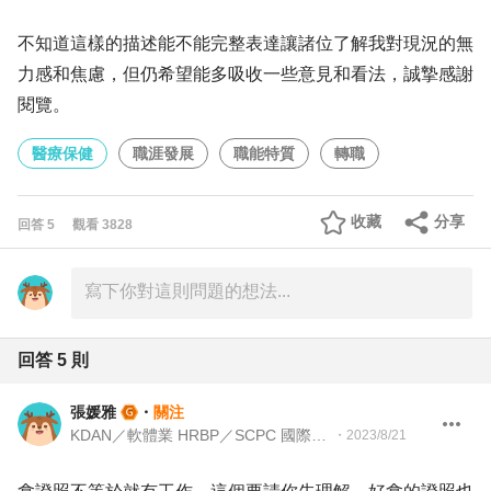
不知道這樣的描述能不能完整表達讓諸位了解我對現況的無
力感和焦慮，但仍希望能多吸收一些意見和看法，誠摯感謝
閱覽。
醫療保健
職涯發展
職能特質
轉職
收藏
分享
回答
5
觀看
3828
回答
5
則
張媛雅
・
關注
KDAN／軟體業 HRBP／SCPC 國際職業策略規劃師／ CNC 職游職涯導航師
・
2023/8/21