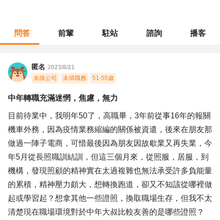
問答
前輩
駐站
諮詢
播客
職涯診所
/
醫療保健
/
中年轉職充滿迷惘，焦慮，無力
匿名
2023/8/21
未填公司
未填職務
51-55歲
中年轉職充滿迷惘，焦慮，無力
目前待業中，我明年50了，高職畢，3年前從事16年的報關
機車外務，因為疫情業務縮編的關係被資遣，後來在朋友那
做過一陣子電商，可惜最後因為朋友因故歇業又再失業，今
年5月從長照職訓結訓，但這三個月來，從照服，居服，到
機構，發現照顧的精神實在太過複雜也無法承受許多負能量
的累積，精神壓力頗大，想轉換跑道，卻又不知該從哪裡做
起或學習起？想拿其他一些證照，換取職場生存，但我不太
清楚現在職場環境對於中年大叔比較友善的是哪些證照？