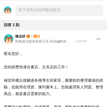
回答
3
則
陳品妤
・
關注
對稱資訊股份有限公司 內容編輯與產業分析師
・
2025/3/5
匿名您好，
您的經歷很適合書店、文具店的工作！
補習班櫃台接觸過各種學生和家長，圖書館的整理書籍的經
驗，也能用在理貨、陳列書本上。您能處理客人問題、整理
商品，都是書店需要的能力。