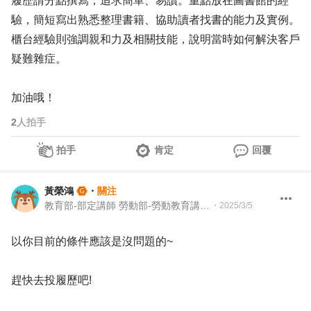
履歷請分點撰寫，追求簡單、易讀。重點放在圖書館的經
驗，簡短寫出熟悉整理書籍、協助讀者找書的能力及實例。
櫃台經驗則強調親和力及相關技能，說明當時如何解決客戶
疑難雜症。
加油哦！
2
人拍手
拍手
肯定
回覆
黃榮鴻
・
關注
教育部-部定講師 勞動部-勞動教育講師 職業安全衛生講師＆職涯顧問＆ 教育訓練顧問＆人生教練
・
2025/3/5
以你目前的條件應該是沒問題的~
趕快去投履歷吧!