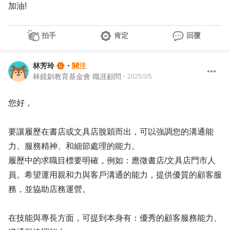
加油!
拍手
肯定
回覆
林芳玲
・
關注
林鏡釧教育基金會 職涯顧問
・
2025/3/5
您好，
要讓履歷在書店或文具店脫穎而出，可以強調您的溝通能
力、服務精神、和細節處理的能力。
履歷中的求職目標要明確，例如：應徵書店/文具店門市人
員。希望運用親和力與客戶溝通的能力，提供優質的顧客服
務，並協助店務運營。
在技能與專長方面，可提到本身有：優秀的顧客服務能力、