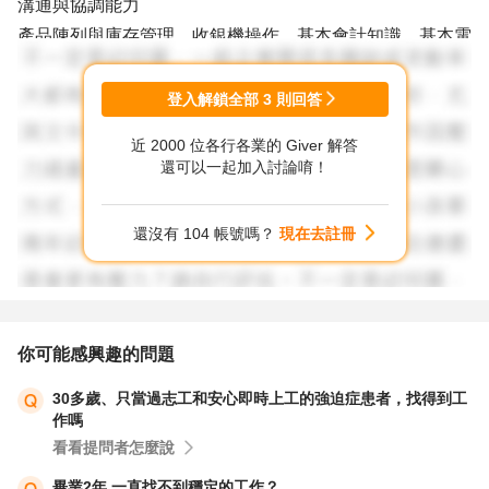
溝通與協調能力
產品陳列與庫存管理、收銀機操作、基本會計知識、基本電
腦操作能力（Word、Excel）。同時表達您對書店或文具店
的熱愛，喜歡閱讀、對文具有興趣。強調您的細心耐心、樂
登入解鎖全部
3
則回答
於學習，能快速適應新環境...讓面試者感受到您的熱忱。
近 2000 位各行各業的 Giver 解答
還可以一起加入討論唷！
建議您可以到104履歷診療室，選擇Giver協助您優化，這
樣比較具體。
還沒有 104 帳號嗎？
現在去註冊
https://resume-clinic.104.com.tw/
以上意見提供參考。
你可能感興趣的問題
30多歲、只當過志工和安心即時上工的強迫症患者，找得到工
作嗎
看看提問者怎麼說
畢業2年 一直找不到穩定的工作？