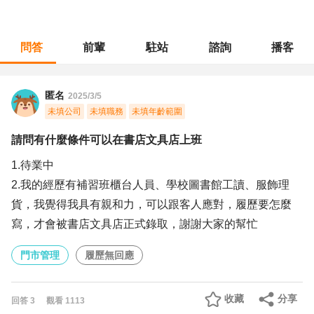
問答
前輩
駐站
諮詢
播客
職涯診所
/
門市管理
/
請問有什麼條件可以在書店文具店上班
匿名
2025/3/5
未填公司
未填職務
未填年齡範圍
請問有什麼條件可以在書店文具店上班
1.待業中
2.我的經歷有補習班櫃台人員、學校圖書館工讀、服飾理
貨，我覺得我具有親和力，可以跟客人應對，履歷要怎麼
寫，才會被書店文具店正式錄取，謝謝大家的幫忙
門市管理
履歷無回應
收藏
分享
回答
3
觀看
1113