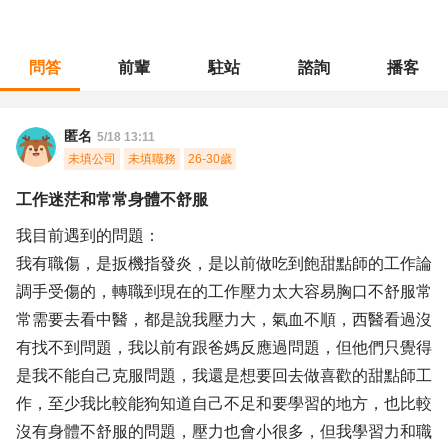
問答
前輩
駐站
諮詢
播客
職涯診所
/
製程規劃
/
工作迷茫和常常身體不舒服
匿名
5/18 13:11
未填公司
未填職務
26-30歲
工作迷茫和常常身體不舒服
我目前遇到的問題：
我有職傷，是扳機指發炎，是以前做吃到飽甜點師的工作論
調手受傷的，轉職到現在的工作壓力太大容易胸口不舒服常
常需要去看中醫，都是說我壓力大，氣血不順，西醫看過沒
有找不到問題，我以前有跟爸媽反應過問題，但他們只覺得
是我不能自己克服問題，我還是想要回去做喜歡的甜點師工
作，至少我比較能狗知道自己不足和要學習的地方，也比較
沒有身體不舒服的問題，壓力也會小很多，但我學習力和職