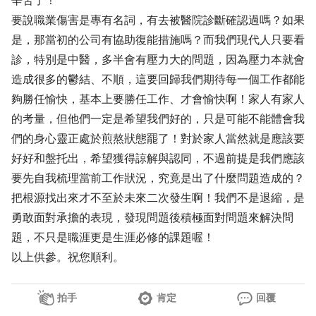
辛苦了！
要說職業傷害是專有名詞，有去被醫院診斷確認過嗎？如果
是，那當初的公司有協助復能措施嗎？而我們現代人只要看
診，特別是中醫，多半會有壓力大的問題，因為壓力本就會
造成很多的鬱結、不順，這要回歸我們期待每一個工作都能
夠勝任愉快，基本上要勝任工作、才會愉快啊！家人有家人
的考量，但他們一定是希望我們好的，只是可能不能體會我
們的身心靈正處於煎熬狀態罷了！對於家人當然就是應該要
好好和盤托出，希望獲得諒解與認同，不過前提是我們應該
要先自我梳理當前工作狀況，究竟是出了什麼問題造成的？
把根源找出來才不至於未來二次發生啊！我們不是退縮，是
勇敢面對承擔的表現，發現問題後積極面對問題來解決問
題，不只是職涯更是生涯必修的課題喔！
以上供參。祝您順利。
拍手
肯定
回覆