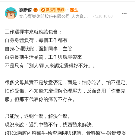
劉新蔚
・
關注
職涯引導師
文心育樂休閒股份有限公司 人力資源副理｜104Giver職涯引導師 第003202410023號
・
5/18 18:08
工作選擇本來就應該包含：
自身身體負荷，每個工作都有
自身心理狀態，面對同事、主管
自身長期生活品質，工作與環境帶來
不是只有「別人/家人來認定覺得好不好」。
很多父母其實不是故意否定，而是：怕你吃苦、怕不穩定、
怕你受傷、不知道怎麼理解心理壓力，反而會用「你要克
服」但那不代表你的痛苦不存在。
只能說，遇到什麼，解決什麼。
現況來說：遇到中醫不行，找西醫來解決。
(例如:胸腔內科醫生-檢查胸悶與建議、骨科醫生-診斷發炎