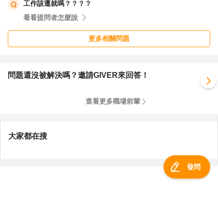
工作該遷就嗎？？？？
可能只要一個站檯，讓您能用身體發力，
看看提問者怎麼說
不是用單純用手指、手腕力氣，
是否就有機會可以避開再次板機指問題?
更多相關問題
如果您需要例如果雕那種很細部的動作，那業界是否有新的
工具協助進行?
問題還沒被解決嗎？邀請GIVER來回答！
再來您提到現職壓力大引起的胸悶不順
查看更多職場前輩
希望回去做甜點，
目前我協助過的個案有
大家都在搜
烘焙麵包人員 跟 在五星飯店做裝飾研發巧克力相關的人
員
發問
從他們的敘述中我理解到，
烘焙工作有一個人要處理全部事項的職場
例如接案做造型蛋糕，也有分工分得很細的職場。
服務總覽