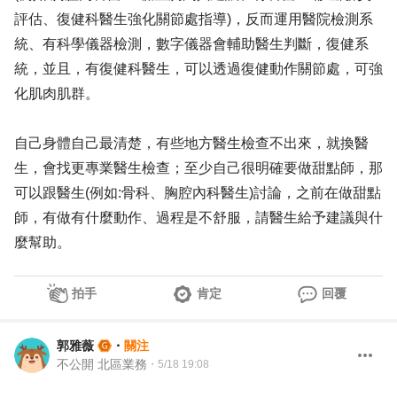
評估、復健科醫生強化關節處指導)，反而運用醫院檢測系
統、有科學儀器檢測，數字儀器會輔助醫生判斷，復健系
統，並且，有復健科醫生，可以透過復健動作關節處，可強
化肌肉肌群。
自己身體自己最清楚，有些地方醫生檢查不出來，就換醫
生，會找更專業醫生檢查；至少自己很明確要做甜點師，那
可以跟醫生(例如:骨科、胸腔內科醫生)討論，之前在做甜點
師，有做有什麼動作、過程是不舒服，請醫生給予建議與什
麼幫助。
拍手
肯定
回覆
郭雅薇
・
關注
不公開 北區業務
・
5/18 19:08