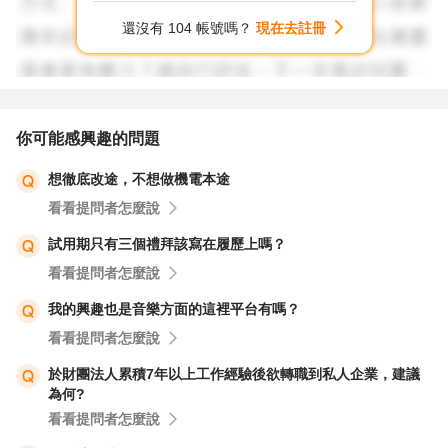
還沒有 104 帳號嗎？
現在去註冊
因此以下先整理您提到的求職問題~
首先想請教 身體問題的控制性
您提到因為在吃到飽做甜點師導致扳機指發炎
你可能感興趣的問題
不曉得您恢復到哪了？
想徹底改途，不想做機電本途
是目前只要使用到，手依然疼痛？
看看提問者怎麼說
會建議您除了骨科、物理治療師治療外，
試用期只有三個禮拜該寫在履歷上嗎？
看看提問者怎麼說
假設功能已經退化，
我的興趣也是音樂方面的這裡平台有嗎？
可以改去尋求職能治療師、其他同專業老師、社群去討論
看看提問者怎麼說
詢問您工作上可替代的使力問題。
於財團法人累積7年以上工作經驗後欲轉職到私人企業，建議
為何?
職能治療師的專業之一，是讓人使用輔具完成工作
看看提問者怎麼說
例如一般工作檯假設對您來說過高，