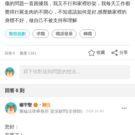
傷的問題一直困擾我，我又不行和家裡吵架，我每天工作都
覺得行屍走肉的不開心，不知道該如何是好,感覺聽家裡的
身體不好，做自己不被支持和理解
製程規劃
求職
職涯發展
轉職
收藏
分享
回答
6
觀看
1361
回答
6
則
楊宇聖
・
關注
勝綸法律事務所 資深顧問(非律師)
・
5/18 16:40
您好：