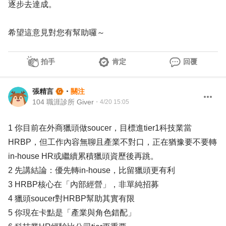
逐步去達成。
希望這意見對您有幫助囉～
拍手
肯定
回覆
張精言
・
關注
104 職涯診所 Giver
・
4/20 15:05
1 你目前在外商獵頭做soucer，目標進tier1科技業當
HRBP，但工作內容無聊且產業不對口，正在猶豫要不要轉
in-house HR或繼續累積獵頭資歷後再跳。
2 先講結論：優先轉in-house，比留獵頭更有利
3 HRBP核心在「內部經營」，非單純招募
4 獵頭soucer對HRBP幫助其實有限
5 你現在卡點是「產業與角色錯配」