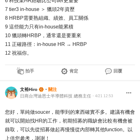
6 科技業HR經驗比公司tier更重要
7 tier3 in-house ＞ 獵頭2年資歷
8 HRBP需要熟組織、績效、員工關係
9 這些能力只有in-house能累積
10 獵頭轉HRBP，通常還是要重來
11 正確路徑：in-house HR → HRBP
12 祝福你。
拍手
肯定
回覆
文裕Hiro
・
關注
日商台灣迪恩士半導體科技 總務主任
・
4/21 12:53
您好，單純做soucer，能學到的東西確實不多。建議有機會
就可以開始找HR的工作，初期招募的職缺會比較有機會被
錄取，可以先從招募做起再慢慢從內部轉其他function。以
上供您參考，謝謝！