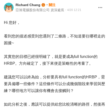
Richard Chang
・
關注
亞旭電腦股份有限公司 資深處長
・
4/20 12:21
Hi 您好，
看到您的描述感受到您遇到了二條路，不知道要往哪裡走的
困擾~
其實您的目標已經很明確了，就是要成為full function的
HRBP。方向確定了，接下來便是策略性的考量了。
建議您可以以終為始，分析要具有full function的HRBP，需
要具備哪一些條件？這些條件可以分成幾個階段來學習與歷
練？哪些地方可以讓你有機會去接觸到？
如此分析之後，應該可以提供給您比較清晰的路徑，然後再