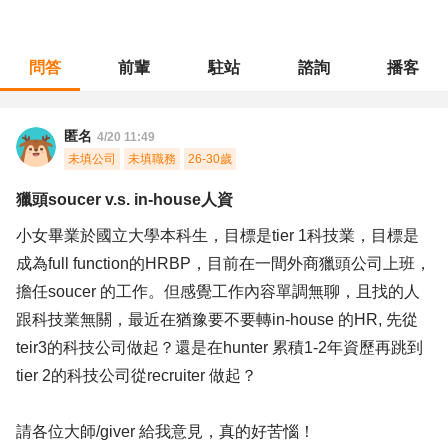
問答
前輩
駐站
諮詢
播客
職涯診所
/
人力資源
/
獵頭soucer v.s. in-house人資
匿名
4/20 11:49
未填公司
未填職務
26-30歲
獵頭soucer v.s. in-house人資
小女畢業於國立大學本科生，目標是tier 1科技業，目標是
成為full function的HRBP，目前在一間外商獵頭公司上班，
擔任soucer 的工作。但感覺工作內容單調無聊，且找的人
跟科技業無關，最近在猶豫要不要轉in-house 的HR, 先從
teir3的科技公司做起？還是在hunter 累積1-2年資歷再跳到
tier 2的科技公司從recruiter 做起？
請各位大師/giver 給我意見，真的好苦惱！