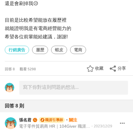
還是會刷掉我😥
目前是比較希望能放在履歷裡
就能證明我是有電商經營能力的
希望各位前輩能給建議，謝謝!
行銷廣告
履歷
蝦皮
電商
收藏
分享
回答
8
觀看
5298
回答
8
則
張名君
・
關注
職涯引導師
電子零件貿易商 HR｜104Giver 職涯引導師 第003202310059號
・
2023/12/29