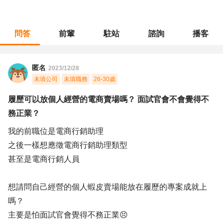
問答
前輩
駐站
諮詢
播客
職涯診所
/
行銷廣告
/
履歷可以放個人經營的電商賣場嗎？ 面試官會不會覺得不務正業？
匿名
2023/12/28
未填公司
未填職務
26-30歲
履歷可以放個人經營的電商賣場嗎？ 面試官會不會覺得不
務正業？
我的前職位是電商行銷助理
之後一樣想應徵電商行銷助理類型
甚至是電商行銷人員
想請問自己經營的個人蝦皮賣場能放在履歷的專案成就上
嗎？
主要是怕面試官會覺得不務正業😣