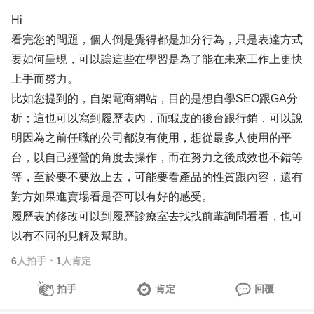
Hi
看完您的問題，個人倒是覺得都是加分行為，只是表達方式
要如何呈現，可以讓這些在學習是為了能在未來工作上更快
上手而努力。
比如您提到的，自架電商網站，目的是想自學SEO跟GA分
析；這也可以寫到履歷表內，而蝦皮的後台跟行銷，可以說
明因為之前任職的公司都沒有使用，想從最多人使用的平
台，以自己經營的角度去操作，而在努力之後成效也不錯等
等，至於要不要放上去，可能要看產品的性質跟內容，還有
對方如果進賣場看是否可以有好的感受。
履歷表的修改可以到履歷診療室去找找前輩詢問看看，也可
以有不同的見解及幫助。
6
人拍手
・
1
人肯定
拍手
肯定
回覆