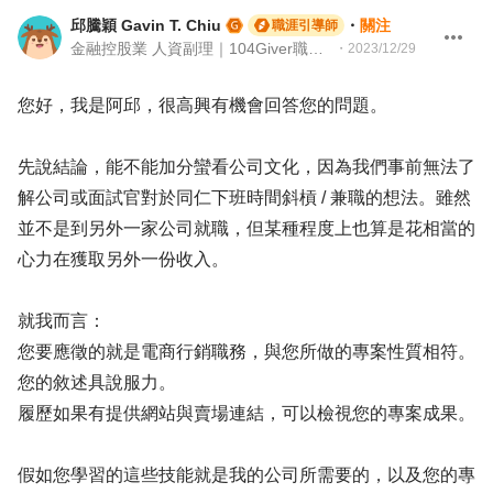
邱騰穎 Gavin T. Chiu
・
關注
職涯引導師
金融控股業 人資副理｜104Giver職涯引導師 第003202410063號
・
2023/12/29
您好，我是阿邱，很高興有機會回答您的問題。
先說結論，能不能加分蠻看公司文化，因為我們事前無法了
解公司或面試官對於同仁下班時間斜槓 / 兼職的想法。雖然
並不是到另外一家公司就職，但某種程度上也算是花相當的
心力在獲取另外一份收入。
就我而言：
您要應徵的就是電商行銷職務，與您所做的專案性質相符。
您的敘述具說服力。
履歷如果有提供網站與賣場連結，可以檢視您的專案成果。
假如您學習的這些技能就是我的公司所需要的，以及您的專