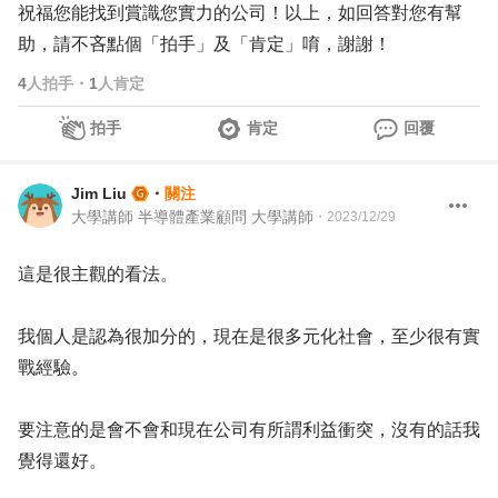
祝福您能找到賞識您實力的公司！以上，如回答對您有幫
助，請不吝點個「拍手」及「肯定」唷，謝謝！
4
人拍手
・
1
人肯定
拍手
肯定
回覆
Jim Liu
・
關注
大學講師 半導體產業顧問 大學講師
・
2023/12/29
這是很主觀的看法。
我個人是認為很加分的，現在是很多元化社會，至少很有實
戰經驗。
要注意的是會不會和現在公司有所謂利益衝突，沒有的話我
覺得還好。