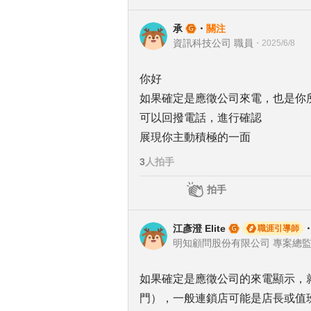
承
・
關注
資訊科技公司 職員
・
2025/6/8
你好
如果確定是應徵公司來電，也是你
可以回撥電話，進行確認
展現你主動積極的一面
3
人拍手
拍手
江彥澄 Elite
職涯引導師
明知顧問股份有限公司 專案總監 | 飯
如果確定是應徵公司的來電顯示，
門），一般連鎖店可能是店長或值