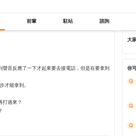
前輩
駐站
諮詢
沒接到應徵公司的電話怎麼辦？
大
到聲音反應了一下才起來要去接電話，但是在要拿到
你
幾步才能拿到。
再打過來？
？