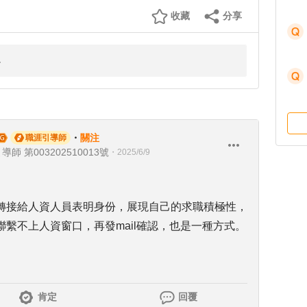
收藏
分享
・
關注
職涯引導師
師 第003202510013號
・
2025/6/9
轉接給人資人員表明身份，展現自己的求職積極性，
繫不上人資窗口，再發mail確認，也是一種方式。
肯定
回覆