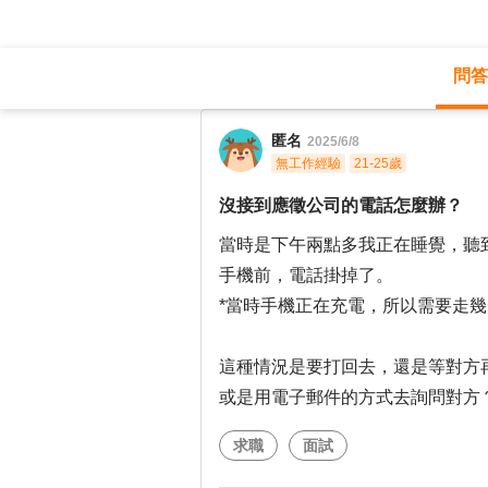
問答
職涯診所
/
不分職務
/
匿名
2025/6/8
無工作經驗
21-25歲
沒接到應徵公司的電話怎麼辦？
當時是下午兩點多我正在睡覺，聽
手機前，電話掛掉了。
*當時手機正在充電，所以需要走
這種情況是要打回去，還是等對方
或是用電子郵件的方式去詢問對方
求職
面試