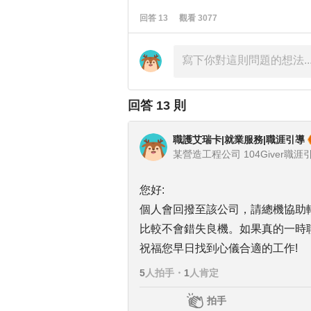
回答
13
觀看
3077
回答
13
則
職護艾瑞卡|就業服務|職涯引導
某營造工程公司 104Giver職涯引導
您好:
個人會回撥至該公司，請總機協助
比較不會錯失良機。如果真的一時聯
祝福您早日找到心儀合適的工作!
5
人拍手
・
1
人肯定
拍手