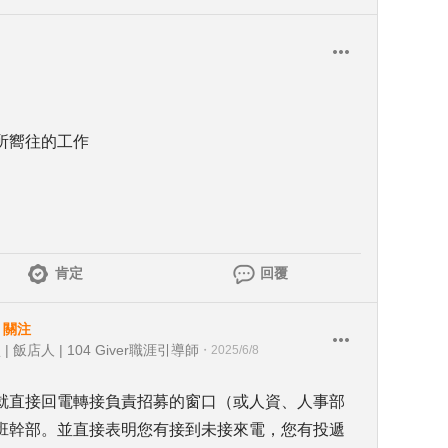
所嚮往的工作
肯定
回覆
・
關注
店人 | 104 Giver職涯引導師
・
2025/6/8
就直接回電轉接負責招募的窗口（或人資、人事部
班幹部。並直接表明您有接到未接來電，您有投遞